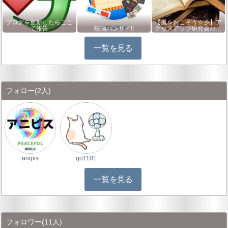
ブログを更新したらここ
【風をおこそう☆彡】ア
で報告
映画バンザイ!!
クセスアップ研究会♪♪…
一覧を見る
フォロー
(2人)
anipis
go1101
一覧を見る
フォロワー
(11人)