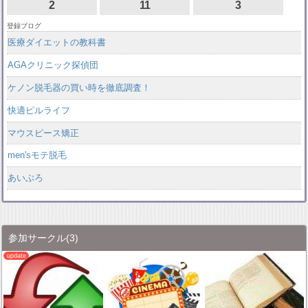
2
11
3
登録ブログ
医療ダイエットの教科書
AGAクリニック探偵団
ケノン脱毛器の買い時を徹底調査！
快適ピルライフ
マウスピース矯正
men'sモテ脱毛
あいぶろ
参加サークル
(3)