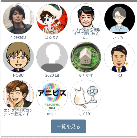
フリーダム@元取
り立て屋が教え
hidekazu
はるまき
る…
いっちー
NOBU
2020 tut
かとやす
KJ
エンタメ｜AIコン
テンツ販売マイ…
anipis
go1101
一覧を見る