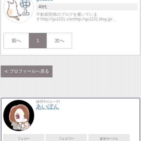
40代
不動産関係のブログを書いていま
す!http://go1101.comhttp://go1101.blog.jp/…
前へ
1
次へ
プロフィールへ戻る
[参照中のユーザ]
あいぽん
フォロー
フォロワー
参加サークル