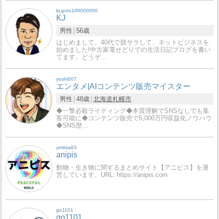
kj-goto100000000
KJ
男性
56歳
はじめまして。40代で脱サラして、ネットビジネスを
始めました!中古家電せどりでの生活日記ブログを書い
てます。どうぞ…
yoshi007
エンタメ|AIコンテンツ販売マイスター
男性
48歳
北海道
札幌市
◆一撃必殺ライティング◆本質理解でSNSなしでも集
客可能に◆コンテンツ販売で5,000万円収益化ノウハウ
◆SNS歴…
ymttsa83
anipis
動物・生き物に関するまとめサイト【アニピス】を運
営しています。URL: https://anipis.com
go1101
go1101