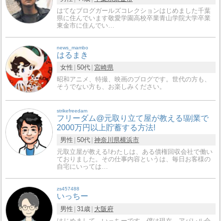
はてなブログガールズコレクションはじめました千葉
県に住んでいます敬愛学園高校卒業青山学院大学卒業
東金市に住んでい…
news_mambo
はるまき
女性
50代
宮崎県
昭和アニメ、特撮、映画のブログです。世代の方も、
そうでない方も、お楽しみください。
strikefreedam
フリーダム@元取り立て屋が教える!副業で
2000万円以上貯蓄する方法!
男性
50代
神奈川県
横浜市
元取立屋が教える!わたしは、ある債権回収会社で働い
ておりました。その仕事内容というは、毎日お客様の
自宅にいっては…
zs457488
いっちー
男性
31歳
大阪府
はじめまして、いっちーです。僕は現在、アパレル会