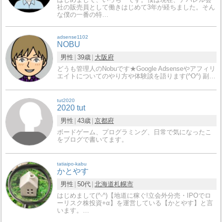
社の販売員として働きはじめて3年が経ちました。そん
な僕の一番の特…
adsense1102
NOBU
男性
39歳
大阪府
どうも管理人のNobuです★Google Adsenseやアフィリ
エイトについてのやり方や体験談を語ります(^O^) 副…
tut2020
2020 tut
男性
43歳
京都府
ボードゲーム、プログラミング、日常で気になったこ
をブログで書いてます。
tatiaipo-kabu
かとやす
男性
50代
北海道
札幌市
はじめまして(^-^)【地道に稼ぐ!立会外分売・IPOでロ
ーリスク株投資+α】を運営している【かとやす】と言
います。…