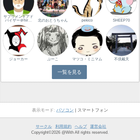
サプリメントアド
バイザー＠hir…
北のおとうちゃん
pekico
SHEEP70
ジョーカー
ぷーこ
マツコ・ミニマム
不倶戴天
一覧を見る
パソコン
スマートフォン
サークル
利用規約
ヘルプ
運営会社
Copyright©2026 @With All rights reserved.