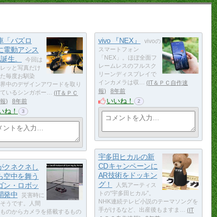
車「バズロ
vivo 『NEX』
vivoの
に電動アシス
スマートフォン
r.誕生。
「NEX」。ほぼ全面フ
今回は
レームレスのフルスク
レッと写真だけ
リーンディスプレイで
た毎度お馴染
インカメラは収…
IT＆ＰＣ自作速
界中のデザインアワードを取り
報
8年前
ているシンガポー…
IT＆ＰＣ
いいね！
報
8年前
2
いね！
3
宇多田ヒカルの新
CDキャンペーンに
がクネクネし
AR技術をドッキン
ら空中を舞う
グ！
ゴン・ロボッ
人気アーティス
開発中
トの“宇多田ヒカル”。
災害時に
NHK連続テレビ小説のテーマソングを
そうです。人間
手がけるなど、出産後もますま…
IT
ものからカメラを搭載するもの