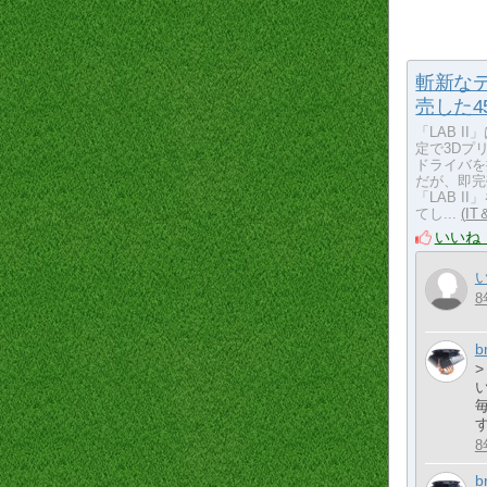
斬新なデ
売した4
「LAB 
定で3Dプ
ドライバを
だが、即完
「LAB 
てし...
I
いいね
8
b
8
b