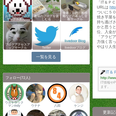
「IT＆Ｐ
URLは
http
ついに５
アクセスアップの
食事・節約・断捨
お手伝い！ブログ
趣味のブログを楽
離などの暮らし全
焼き芋屋
サークルあん…
しむ会
般サークル
持ち逃げ
かと思う
位、入金
「アラビ
力強く言
ブログアクセスア
やはり人
ップサークル
Twitter
livedoorブログ
一覧を見る
IT
フォロー
(72人)
http://www
IT情報
ます。
ウルトラック
マンindy
ウテナ
八四
ケンジ
更新記