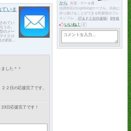
から
充電・データ通
れていま
信両対応のLightningケーブル。自由に
折り曲げることができる蛇腹状のフレ
キシブル…
IT＆ＰＣ自作速報
8年前
されてい
いいね！
2
ろうか。
ウド型のメー
マイクロ
約8...
きました＾＾
。２２日の応援完了です。
23日応援完了です！