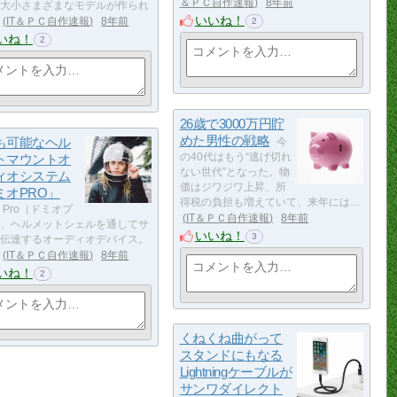
＆ＰＣ自作速報
8年前
大小さまざまなモデルが作られ
いいね！
IT＆ＰＣ自作速報
8年前
2
いね！
2
26歳で3000万円貯
めた男性の戦略
も可能なヘル
今
トマウントオ
の40代はもう“逃げ切れ
ない世代”となった。物
ィオシステム
価はジワジワ上昇、所
ミオPRO」
得税の負担も増えていて、来年には…
o Pro（ドミオプ
IT＆ＰＣ自作速報
8年前
、ヘルメットシェルを通してサ
いいね！
3
伝達するオーディオデバイス。
IT＆ＰＣ自作速報
8年前
いね！
2
くねくね曲がって
スタンドにもなる
Lightningケーブルが
サンワダイレクト