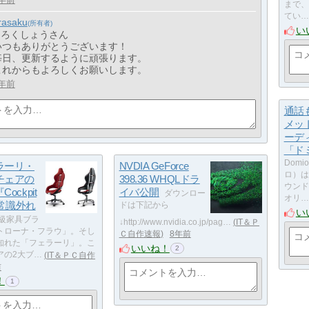
まで、
てい…
rasaku
い
> ろくしょうさん
いつもありがとうございます！
毎日、更新するように頑張ります。
これからもよろしくお願いします。
年前
通話
メッ
ーデ
「ド
Domi
ラーリ・
NVDIA GeForce
ロ）は
チェアの
398.36 WHQLドラ
ウンド
ockpit
イバ公開
ダウンロー
オリ…
が常識外れ
ドは下記から
い
級家具ブラ
↓http://www.nvidia.co.jp/pag…
IT＆Ｐ
トローナ・フラウ」。そし
Ｃ自作速報
8年前
知れた「フェラーリ」。こ
いいね！
2
アの2大ブ…
IT＆ＰＣ自作
前
！
1