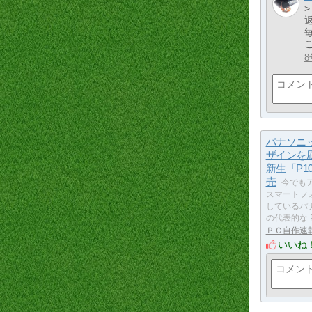
8
パナソニ
ザインを
新生「P1
売
今でも
スマートフ
しているパ
の代表的な 
ＰＣ自作速
いいね