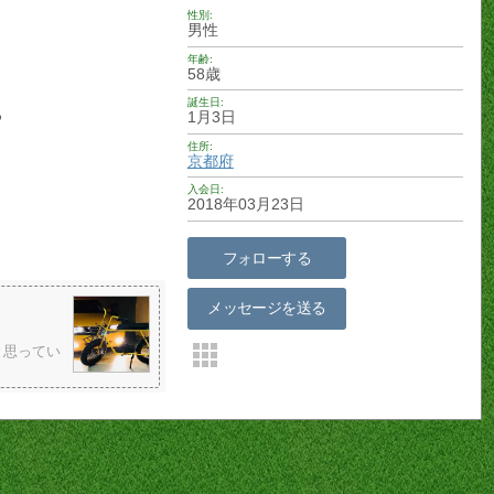
。
性別
男性
年齢
58歳
誕生日
る
1月3日
住所
、
京都府
入会日
2018年03月23日
フォローする
メッセージを送る
と思ってい