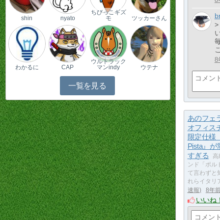
ちびっこギズ
b
shin
nyato
モ
ツッカーさん
8
ウルトラック
わかるに
CAP
マンindy
ウテナ
一覧を見る
あのフェ
オフィス
限定仕様『C
Pista』
すぎる
高
ンド「ポル
て言わずと
れらイタリ
速報
8年
いいね