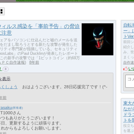
自転
ウィルス感染を「事前予告」の脅迫
ー」
に注意
トVe
ェアをパソコンに仕込んだと嘘のメールを送
前回シ
をだまし取ろうとする新たな攻撃が発生した
紹介し
リティ専門家が指摘している。セキュリティ
み、世
osLabs」のPaul Ducklinが発表したレポート
まくっ
この新手の攻撃では「1ビットコイン（約69万
T＆ＰＣ自作速報
8年前
自作速
い
！
8
を表示
ろくしょう
おはようございます。28日応援完了です！(^-
)
年前
東大
rasaku
なが
 T1000さん
ドラ
いつもありがとうございます！
トを
毎日、更新するように頑張ります。
役立ち
これからもよろしくお願いします。
を運ぶ
年前