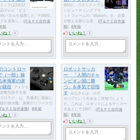
ニックは3月22
IBMが、コグニティブコ
晶テレビ「ビエ
ンピューティングプラ
4Kパネルを採用した「FX800」
ットフォームの「Watson」を、企業
ズを追加し…
IT＆ＰＣ自作速
が使える新たな音…
IT＆ＰＣ自作速
年前
報
8年前
いね！
いいね！
2
2
xのコントロー
ロボットサッカ
で（一部）操
ー 「人間のチャ
る米海軍の潜
ンピオン国に勝
が就役
つ」を本気で目指
アメリカ
す
攻撃型原子力潜
みなさんは、ロボ
コロラド」は、先週末に就役し
カップという大会をご存知でしょう
鋭の潜水艦。海軍のリリースで
か。これは、ロボットによるサッカー
IT＆ＰＣ自作速報
8年前
大会として1997…
IT＆ＰＣ自作速
いね！
報
8年前
2
いいね！
3