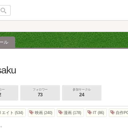
ール
saku
ロー
フォロワー
参加サークル
2
73
24
リエイト
映画
漫画
IT
自作P
534
240
178
86
て。