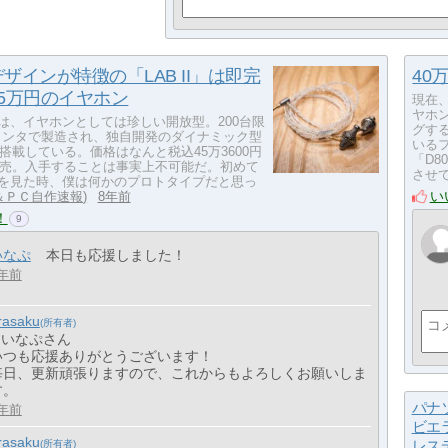
ザインが特徴の「LAB II」は即完
40
5万円のイヤホン
現在、
ヤホ
II」は、イヤホンとしては珍しい開放型。200台限
グす
リンタで製造され、独自開発のダイナミック型
いる
搭載している。価格はなんと税込45万3600円
「D
売。入手することは事実上不可能だ。初めて
させて
II」を見た時、僕は何かのプロトタイプだと思っ
い
T＆ＰＣ自作速報
8年前
！
9
いなぷ
本日も応援しました！
年前
rasaku
> いなぷさん
いつも応援ありがとうございます！
毎日、更新頑張りますので、これからもよろしくお願いしま
す。
パナ
年前
ビエ
rasaku
レス