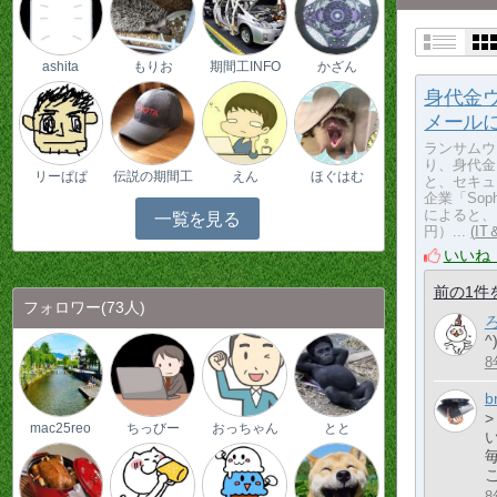
ashita
もりお
期間工INFO
かざん
身代金
メール
ランサムウ
り、身代金
リーぱぱ
伝説の期間工
えん
ほぐはむ
と、セキュ
企業「Soph
によると、
一覧を見る
円）...
I
いいね
前の1件
フォロワー
(73人)
^
8
b
>
mac25reo
ちっびー
おっちゃん
とと
8