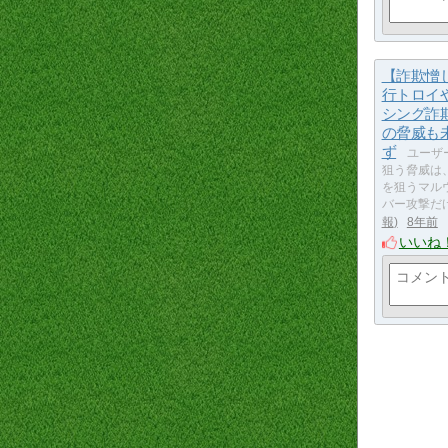
【詐欺憎
行トロイ
シング詐
の脅威も
ず
ユーザ
狙う脅威は
を狙うマル
バー攻撃だ
報
8年前
いいね