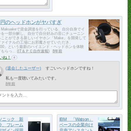
万円のヘッドホンがヤバすぎ
Makuakeで資金調達を行っている、自分自身でイ
ンを一部分解し、自分で自分好みの音にチューニン
ることができる新しいイヤホン「Make」を開発して
ファイナルの工場にお邪魔させていただき、
8000」という最新のハイエンド・ヘッドホンを体験
もらっ...
IT＆ＰＣ自作速報
8年前
いね！
4
(退会したユーザー)
すごいヘッドホンですね！
私も一度聴いてみたいです。
8年前
ソニック 新
IBM 「Watson」
ラ、フレーム
ベースの企業向け
デザイン採用
音声アシスタント