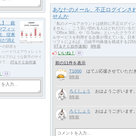
あなたのメール、不正ログインさ
せんか
し】 銀
「私のメールアカウントは絶対に不正ログイン
ません」。こう言い切れる人はどれだけいるだ
やフィッ
「Office 365」や「G Suite」といったクラ
欺、従来
ルサービスを利用する企業が増えている。日本
未だ消え
ソフトによれば、日経平均株価を構成する225社の
IT＆ＰＣ自作速報
8年前
ーの財産を
、ハードウエアウォレット
いいね！
30
ウエアのような新手のサイ
けで…
IT＆ＰＣ自作速
前の11件を表示
T1000
はてぶ応援させていただ
！
13
8年前
ろくしょう
おはようございます
8年前
ろくしょう
おはようございます。
8年前