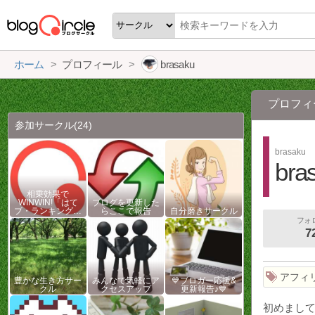
ホーム
プロフィール
brasaku
プロフィ
参加サークル
(24)
brasaku
bra
相乗効果で
WINWIN!「はて
ブログを更新した
ブ・ランキング…
らここで報告
自分磨きサークル
フォ
7
アフィ
豊かな生き方サー
みんなで気軽にア
💙ブロガー応援&
クル
クセスアップ
更新報告♪💙
初めまし