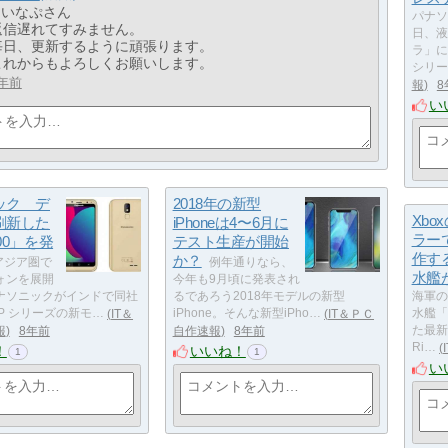
> いなぷさん
パナソ
返信遅れてすみません。
日、液
毎日、更新するように頑張ります。
ラ」に
これからもよろしくお願いします。
シリー
年前
報
8
い
ック デ
2018年の新型
Xbo
刷新した
iPhoneは4〜6月に
ラー
00」を発
テスト生産が開始
作す
か？
アジア圏で
例年通りなら、
水艦
ォンを展開
今年も9月頃に発表され
ナソニックがインドで同社
るであろう2018年モデルの新型
海軍の
P シリーズの新モ…
IT＆
iPhone。そんな新型iPho…
IT＆ＰＣ
水艦「
報
8年前
自作速報
8年前
た最新
Ri…
！
いいね！
1
1
い