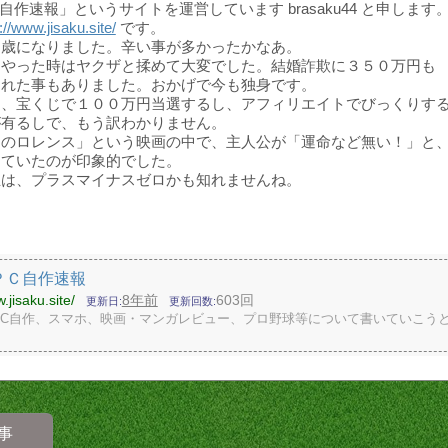
Ｃ自作速報」というサイトを運営しています brasaku44 と申します
://www.jisaku.site/
です。
０歳になりました。辛い事が多かったかなあ。
をやった時はヤクザと揉めて大変でした。結婚詐欺に３５０万円も
された事もありました。おかげで今も独身です。
と、宝くじで１００万円当選するし、アフィリエイトでびっくりす
が有るしで、もう訳わかりません。
アのロレンス」という映画の中で、主人公が「運命など無い！」と
っていたのが印象的でした。
生は、プラスマイナスゼロかも知れませんね。
＆ＰＣ自作速報
.jisaku.site/
8年前
603回
更新日
更新回数
やPC自作、スマホ、映画・マンガレビュー、プロ野球等について書いていこう
事