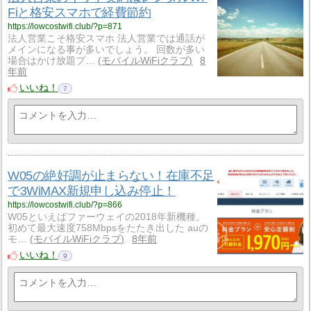
Fiと格安スマホで経費節約
https://lowcostwifi.club/?p=871
法人営業こそ格安スマホ 法人営業では通話が
メインになる事が多いでしょう。 回数が多い
場合はかけ放題プ…
モバイルWiFiクラブ
8
年前
いいね！
7
W05の絶好調が止まらない！在庫不足
で3WiMAX新規申し込み停止！
https://lowcostwifi.club/?p=866
W05といえばファーウェイの2018年新機種。
初めて最大速度758Mbpsをたたき出した auの
モ…
モバイルWiFiクラブ
8年前
いいね！
9