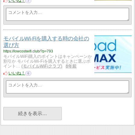
いいね！
7
モバイルWi-Fiを購入する時の会社の
選び方
https://lowcostwifi.club/?p=793
モバイルWiFi購入のポイントはキャンペーンか
割引か モバイルWi-Fiを購入するときに選ぶポ
イント…
モバイルWiFiクラブ
8年前
いいね！
6
続きを表示…