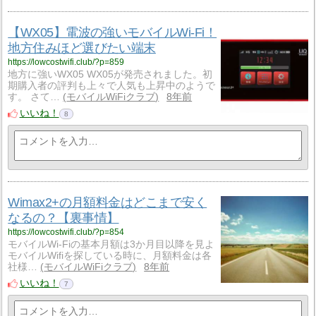
【WX05】電波の強いモバイルWi-Fi！
地方住みほど選びたい端末
https://lowcostwifi.club/?p=859
地方に強いWX05 WX05が発売されました。初
期購入者の評判も上々で人気も上昇中のようで
す。 さて…
モバイルWiFiクラブ
8年前
いいね！
8
Wimax2+の月額料金はどこまで安く
なるの？【裏事情】
https://lowcostwifi.club/?p=854
モバイルWi-Fiの基本月額は3か月目以降を見よ
モバイルWifiを探している時に、月額料金は各
社様…
モバイルWiFiクラブ
8年前
いいね！
7