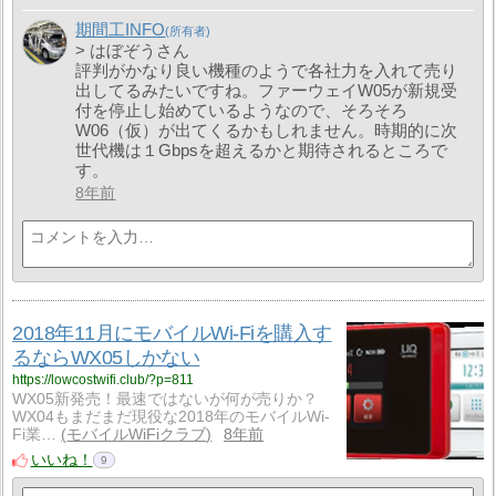
期間工INFO
> はぼぞうさん
評判がかなり良い機種のようで各社力を入れて売り
出してるみたいですね。ファーウェイW05が新規受
付を停止し始めているようなので、そろそろ
W06（仮）が出てくるかもしれません。時期的に次
世代機は１Gbpsを超えるかと期待されるところで
す。
8年前
2018年11月にモバイルWi-Fiを購入す
るならWX05しかない
https://lowcostwifi.club/?p=811
WX05新発売！最速ではないが何が売りか？
WX04もまだまだ現役な2018年のモバイルWi-
Fi業…
モバイルWiFiクラブ
8年前
いいね！
9