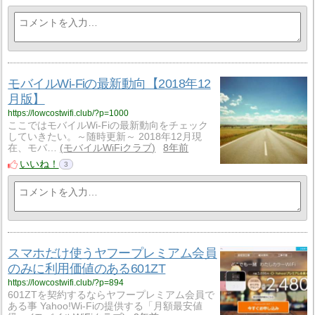
モバイルWi-Fiの最新動向【2018年12
月版】
https://lowcostwifi.club/?p=1000
ここではモバイルWi-Fiの最新動向をチェック
していきたい。～随時更新～ 2018年12月現
在、モバ…
モバイルWiFiクラブ
8年前
いいね！
3
スマホだけ使うヤフープレミアム会員
のみに利用価値のある601ZT
https://lowcostwifi.club/?p=894
601ZTを契約するならヤフープレミアム会員で
ある事 Yahoo!Wi-Fiの提供する「月額最安値