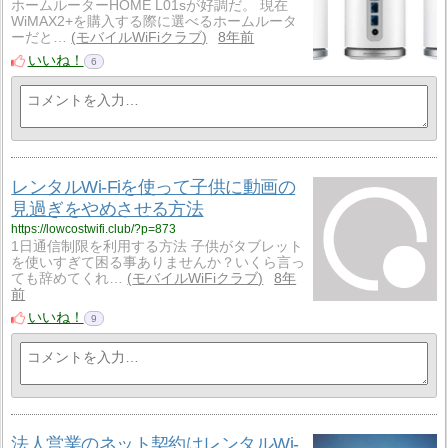
ホームルーターHOME L01sが好調だ。 現在
WiMAX2+を購入する際に選べるホームルータ
ーだと…
モバイルWiFiクラブ
8年前
いいね！
6
レンタルWi-Fiを使って子供に動画の
見過ぎをやめさせる方法
https://lowcostwifi.club/?p=873
1日通信制限を利用する方法 子供がタブレット
を使いすぎて困る事ありませんか？いくら言っ
ても辞めてくれ…
モバイルWiFiクラブ
8年
前
いいね！
9
法人営業のネット契約はレンタルWi-