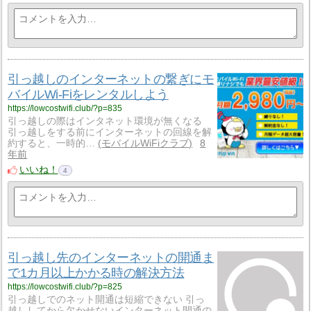
引っ越しのインターネットの繋ぎにモ
バイルWi-Fiをレンタルしよう
https://lowcostwifi.club/?p=835
引っ越しの際はインタネット環境が無くなる
引っ越しをする前にインターネットの回線を解
約すると、一時的…
モバイルWiFiクラブ
8
年前
いいね！
4
引っ越し先のインターネットの開通ま
で1カ月以上かかる時の解決方法
https://lowcostwifi.club/?p=825
引っ越しでのネット開通は短縮できない 引っ
越ししてから欠かせないインターネット開通の