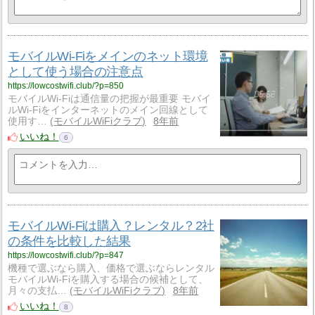
モバイルWi-Fiをメインのネット環境
として使う場合の注意点
https://lowcostwifi.club/?p=850
モバイルWi-Fiは通信量の把握が最重要 モバイ
ルWi-Fiをインターネットのメイン回線として
使用す…
モバイルWiFiクラブ
8年前
いいね！
6
モバイルWi-Fiは購入？レンタル？2社
の条件を比較した結果
https://lowcostwifi.club/?p=847
機種で選ぶなら購入、価格で選ぶならレンタル
モバイルWi-Fiを購入する場合の候補として、
月々の支払…
モバイルWiFiクラブ
8年前
いいね！
8