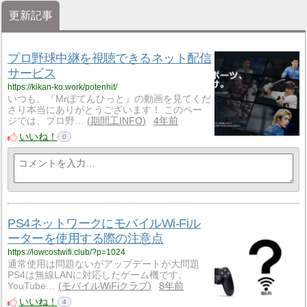
更新記事
プロ野球中継を視聴できるネット配信
サービス
https://kikan-ko.work/potenhit/
いつも、『Mrぽてんひっと』の動画を見てくだ
さり本当にありがとうございます！ このペー
ジでは、プロ野…
期間工INFO
4年前
いいね！
0
PS4ネットワークにモバイルWi-Fiル
ーターを使用する際の注意点
https://lowcostwifi.club/?p=1024
通常使用は問題ないがアップデートが大問題
PS4は無線LANに対応したゲーム機です。
YouTube…
モバイルWiFiクラブ
8年前
いいね！
4