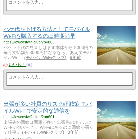
パケ代を下げる方法としてモバイル
Wi-Fiを購入するのは時期尚早
https://lowcostwifi.club/?p=803
パケット代の見直しはまず本体から 8000円の
毎月支払額が3000円になるなら、あえてモバ
イルWi-…
モバイルWiFiクラブ
8年前
いいね！
8
出張が多い社員のリスク軽減策 モバ
イルWi-Fiで安定的な通信を
https://lowcostwifi.club/?p=801
出張先の回線は問題が多い 出張先のホテルに
Wi-Fiが無かった。Wi-Fiはあるのに回線が弱く
て仕事…
モバイルWiFiクラブ
8年前