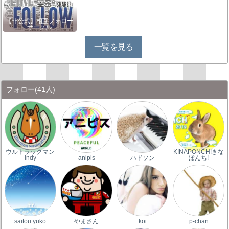
【非公式】相互フォロー
サークル
一覧を見る
フォロー
(41人)
ウルトラックマン
KINAPONCH!きな
indy
anipis
ハドソン
ぽんち!
saitou yuko
やまさん
koi
p-chan