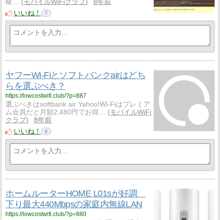
級…
モバイルWiFiクラブ
8年前
いいね！
7
ヤフーWi-Fiとソフトバンクairはどち
らを選ぶべき？
https://lowcostwifi.club/?p=887
選ぶべきはsoftbank air Yahoo!Wi-Fiはプレミア
ム会員だと月額2,480円でお得…
モバイルWiFi
クラブ
8年前
いいね！
8
ホームルーターHOME L01sが好調
下り最大440Mbpsの家庭内無線LAN
https://lowcostwifi.club/?p=880