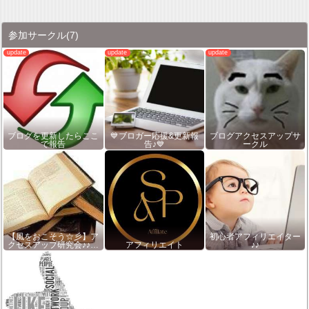
参加サークル
(7)
ブログを更新したらここ
💙ブロガー応援&更新報
ブログアクセスアップサ
で報告
告♪💙
ークル
【風をおこそう☆彡】ア
初心者アフィリエイター
クセスアップ研究会♪♪…
アフィリエイト
♪♪