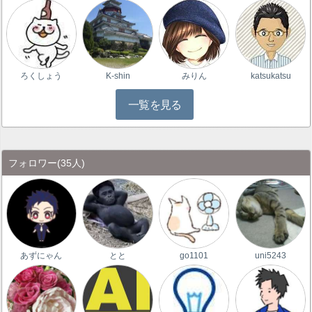
ろくしょう
K-shin
みりん
katsukatsu
一覧を見る
フォロワー
(35人)
あずにゃん
とと
go1101
uni5243