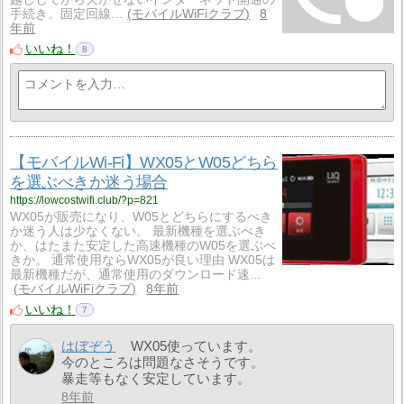
手続き。固定回線…
モバイルWiFiクラブ
8
年前
いいね！
8
【モバイルWi-Fi】WX05とW05どちら
を選ぶべきか迷う場合
https://lowcostwifi.club/?p=821
WX05が販売になり、W05とどちらにするべき
か迷う人は少なくない。 最新機種を選ぶべき
か、はたまた安定した高速機種のW05を選ぶべ
きか。 通常使用ならWX05が良い理由 WX05は
最新機種だが、通常使用のダウンロード速...
モバイルWiFiクラブ
8年前
いいね！
7
はぼぞう
WX05使っています。
今のところは問題なさそうです。
暴走等もなく安定しています。
8年前