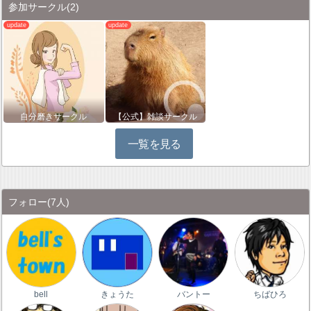
参加サークル
(2)
自分磨きサークル
【公式】雑談サークル
一覧を見る
フォロー
(7人)
bell
きょうた
バントー
ちばひろ