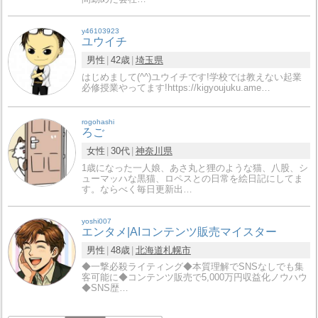
y46103923
ユウイチ
男性
42歳
埼玉県
はじめまして(^^)ユウイチです!学校では教えない起業
必修授業やってます!https://kigyoujuku.ame…
rogohashi
ろご
女性
30代
神奈川県
1歳になった一人娘、あさ丸と狸のような猫、八股、シ
ューマッハな黒猫、ロペスとの日常を絵日記にしてま
す。ならべく毎日更新出…
yoshi007
エンタメ|AIコンテンツ販売マイスター
男性
48歳
北海道
札幌市
◆一撃必殺ライティング◆本質理解でSNSなしでも集
客可能に◆コンテンツ販売で5,000万円収益化ノウハウ
◆SNS歴…