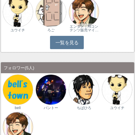
エンタメ｜AIコン
ユウイチ
ろご
テンツ販売マイ…
一覧を見る
フォロワー
(5人)
bell
バントー
ちばひろ
ユウイチ