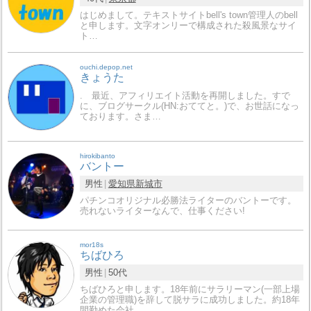
はじめまして。テキストサイトbell's town管理人のbell
と申します。文字オンリーで構成された殺風景なサイ
ト…
ouchi.depop.net
きょうた
. 最近、アフィリエイト活動を再開しました。すで
に、ブログサークル(HN:おててと。)で、お世話になっ
ております。さま…
hirokibanto
バントー
男性
愛知県
新城市
パチンコオリジナル必勝法ライターのバントーです。
売れないライターなんで、仕事ください!
mor18s
ちばひろ
男性
50代
ちばひろと申します。18年前にサラリーマン(一部上場
企業の管理職)を辞して脱サラに成功しました。約18年
間勤めた会社…