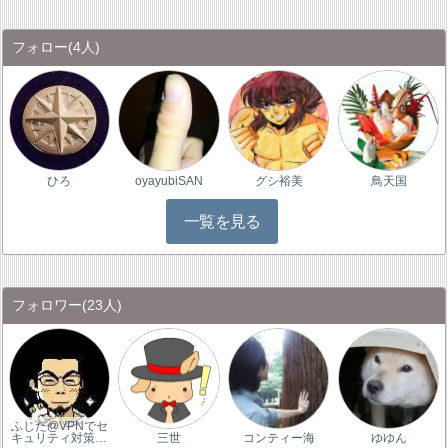
フォロー
(4人)
ひろ
oyayubiSAN
グシ裕美
鳥天国
一覧を見る
フォロワー
(23人)
ふじた@VPNでセ
キュリティ対策…
三世
コンティー海
ゆゆん