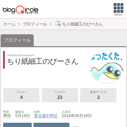
MENU
ホーム
プロフィール
ちり紙細工のぴーさん
プロフィール
chirigamizaikunopiisann
ちり紙細工のぴーさん
フォロー
フォロワー
参加サークル
4
23
2
性別
誕生日
住所
入会日
男性
5月19日
東京都
中野区
2016年05月28日