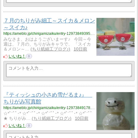
７月のちりがみ細工～スイカ＆メロン
～スイカ♪
https://ameblo.jp/chirigamizaiku/entry-12973849395.html
みなさま、おはようございまーす♪ 今回～今
週は、７月の、ちりがみキャラで、 「スイカ
＆メロン～…
ちり紙細工ブログ♪
10日前
いいね！
0
『ティッシュの小さめ雪だるま♪』
ちりがみ写真館
https://ameblo.jp/chirigamizaiku/entry-12973849178.html
☆*ﾟ¨ﾟﾟ･* ☆*ﾟ¨ﾟﾟ･* ☆*ﾟ¨ﾟﾟ･* ☆*ﾟ¨ﾟﾟ･* ☆*ﾟ¨ﾟﾟ
★ ちりがみ…
ちり紙細工ブログ♪
10日前
いいね！
0