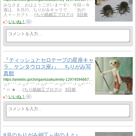
みなさま、おはようございまーす♪ 今回～今
週は、８月の、ちりがみキャラで、 「虫の
人々～カブト…
ちり紙細工ブログ♪
3日前
いいね！
0
『ティッシュとセロテープの星座キャ
ラ、ケンタウロス座♪』 ちりがみ写
真館
https://ameblo.jp/chirigamizaiku/entry-12974594667.html
☆*ﾟ¨ﾟﾟ･* ☆*ﾟ¨ﾟﾟ･* ☆*ﾟ¨ﾟﾟ･* ☆*ﾟ¨ﾟﾟ･* ☆*ﾟ¨ﾟﾟ･
* ☆ ★ …
ちり紙細工ブログ♪
3日前
いいね！
0
8月のちりがみ細工～虫の人々♪