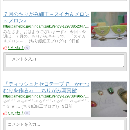
７月のちりがみ細工～スイカ＆メロン
～メロン♪
https://ameblo.jp/chirigamizaiku/entry-12973852347.html
みなさま、おはようございまーす♪ 今回～今
週は、７月の、ちりがみキャラで、 「スイカ
＆メロン～…
ちり紙細工ブログ♪
9日前
いいね！
0
『ティッシュとセロテープで、かたつ
むりを作る♪』 ちりがみ写真館
https://ameblo.jp/chirigamizaiku/entry-12973849657.html
☆*ﾟ¨ﾟﾟ･* ☆*ﾟ¨ﾟﾟ･* ☆*ﾟ¨ﾟﾟ･* ☆*ﾟ¨ﾟﾟ･* ☆*ﾟ¨ﾟﾟ･
* ☆ ★ …
ちり紙細工ブログ♪
9日前
いいね！
0