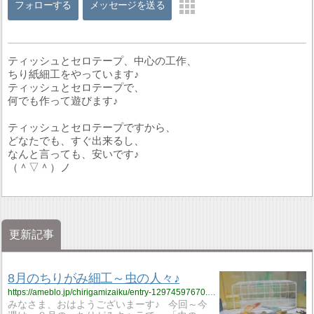
フォローする
メッセージを送る
ティッシュとセロテープ、中心の工作、
ちり紙細工をやっています♪
ティッシュとセロテープで、
何でも作って遊びます♪
ティッシュとセロテープですから、
どなたでも、すぐ出来るし、
なんと言っても、安いです♪
（＾▽＾）ノ
更新記事
8月のちりがみ細工～虫の人々♪
https://ameblo.jp/chirigamizaiku/entry-12974597670.html
みなさま、おはようございまーす♪ 今回～今