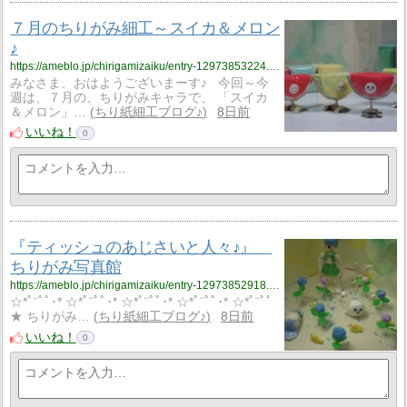
７月のちりがみ細工～スイカ＆メロン
♪
https://ameblo.jp/chirigamizaiku/entry-12973853224.html
みなさま、おはようございまーす♪ 今回～今
週は、７月の、ちりがみキャラで、 「スイカ
＆メロン」…
ちり紙細工ブログ♪
8日前
いいね！
0
『ティッシュのあじさいと人々♪』
ちりがみ写真館
https://ameblo.jp/chirigamizaiku/entry-12973852918.html
☆*ﾟ¨ﾟﾟ･* ☆*ﾟ¨ﾟﾟ･* ☆*ﾟ¨ﾟﾟ･* ☆*ﾟ¨ﾟﾟ･* ☆*ﾟ¨ﾟﾟ
★ ちりがみ…
ちり紙細工ブログ♪
8日前
いいね！
0