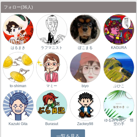
フォロー
(36人)
はるまき
ラフマニスト
ぽこまる
KAGURA
to-shiman
マミー
biyo
ぶひこ
ゆるみサロン 悟
Kazuki Gita
Burasut
Zackey98
空の手
一覧を見る