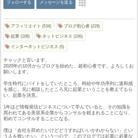
フォローする
メッセージを送る
アフィリエイト
ブログ初心者
534
229
起業
ネットビジネス
108
106
インターネットビジネス
5
チャックと言います。
2020年の10月からブログを始めた、超初心者です。よろしくお
願いします。
学生時代にバイトをしていたところ、時給や年功序列に違和感
を感じ、兄に相談したところ兄に起業ということを教えてもら
い、起業を決意。
1年ほど情報発信ビジネスについて学んでいると、その知識を
買われてある美容系企業からコンサルを頼まれることになり、
初めてコンサルすることになる。
僕は「会社を辞めたいけどどうすればいいかわからない」とい
う人を救いたい、という一心で、このブログでは起業に必要な