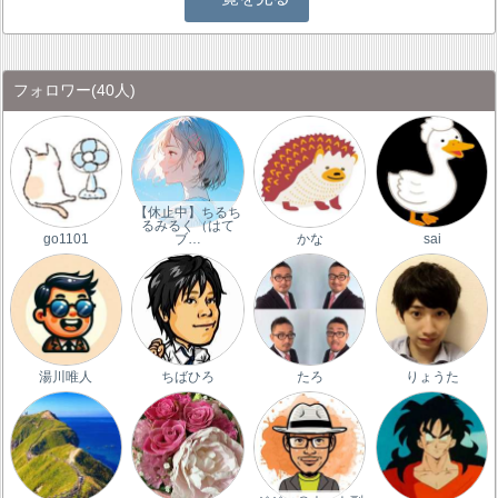
フォロワー
(40人)
【休止中】ちるち
るみるく（はて
go1101
ブ…
かな
sai
湯川唯人
ちばひろ
たろ
りょうた