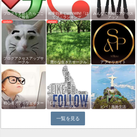
ブログを更新したらここ
相乗効果でWINWIN!「は
みんなで気軽にアクセス
で報告
てブ・ランキング…
アップ
ブログアクセスアップサ
ークル
豊かな生き方サークル
アフィリエイト
初心者アフィリエイター
【非公式】相互フォロー
♪♪
サークル
ビバ！海外生活
一覧を見る