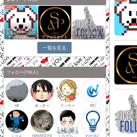
アクセスアップの
お手伝い！ブログ
【非公式】相互フ
サークルあん…
アフィリエイト
ォローサークル
一覧を見る
フォロー
(796人)
ntt
あっきー
クッキー
WC
ストレン＠上
場企業会社員
くりん
HAYATO FX
しながら…
わかるに