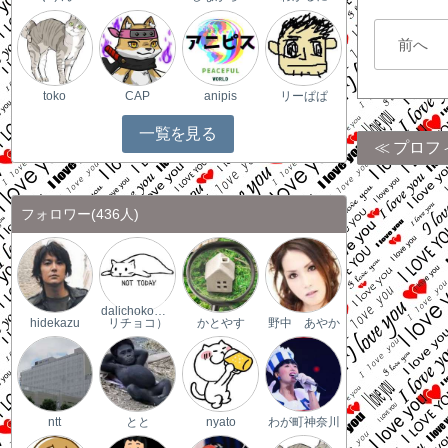
前へ
toko
CAP
anipis
リーぱぱ
一覧を見る
プロフ
フォロワー
(436人)
dalichoko（ダ
hidekazu
リチョコ）
かとやす
野中 あやか
ntt
とと
nyato
わが町神奈川