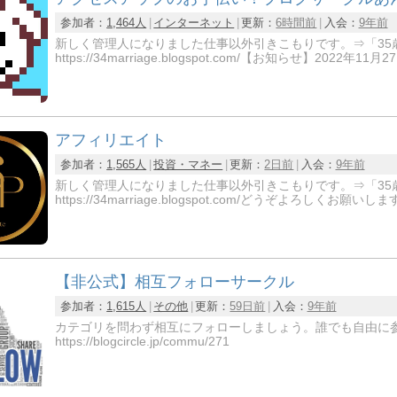
参加者：
1,464人
インターネット
更新：
6時間前
入会：
9年前
新しく管理人になりました仕事以外引きこもりです。⇒「35
https://34marriage.blogspot.com/【お知らせ】2022年
アフィリエイト
参加者：
1,565人
投資・マネー
更新：
2日前
入会：
9年前
新しく管理人になりました仕事以外引きこもりです。⇒「35
https://34marriage.blogspot.com/どうぞよろしく
【非公式】相互フォローサークル
参加者：
1,615人
その他
更新：
59日前
入会：
9年前
カテゴリを問わず相互にフォローしましょう。誰でも自由に
https://blogcircle.jp/commu/271