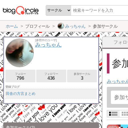
ホーム
プロフィール
みっちゃん
参加サークル
[参照中のユーザ]
フォロ
みっちゃん
参加
フォロー
フォロワー
参加サークル
796
436
3
みっちゃ
登録ブログ
田舎の方言まとめ
参加サークル
(3)