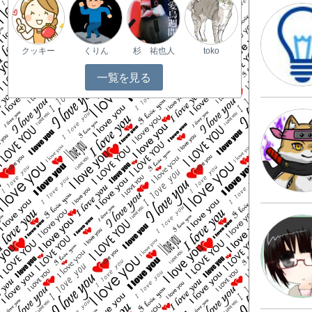
クッキー
くりん
杉 祐也人
toko
一覧を見る