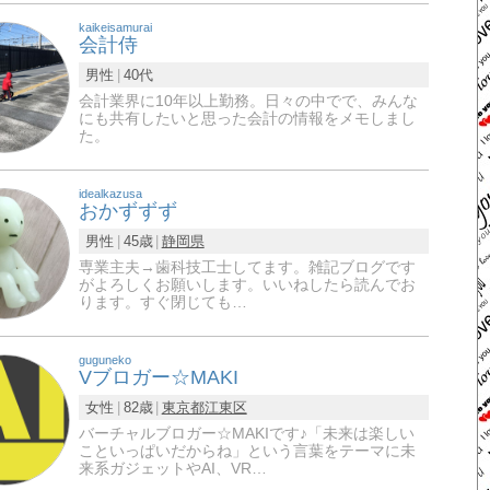
kaikeisamurai
会計侍
男性
40代
会計業界に10年以上勤務。日々の中でで、みんな
にも共有したいと思った会計の情報をメモしまし
た。
idealkazusa
おかずずず
男性
45歳
静岡県
専業主夫→歯科技工士してます。雑記ブログです
がよろしくお願いします。いいねしたら読んでお
ります。すぐ閉じても…
guguneko
Vブロガー☆MAKI
女性
82歳
東京都
江東区
バーチャルブロガー☆MAKIです♪「未来は楽しい
こといっぱいだからね」という言葉をテーマに未
来系ガジェットやAI、VR…