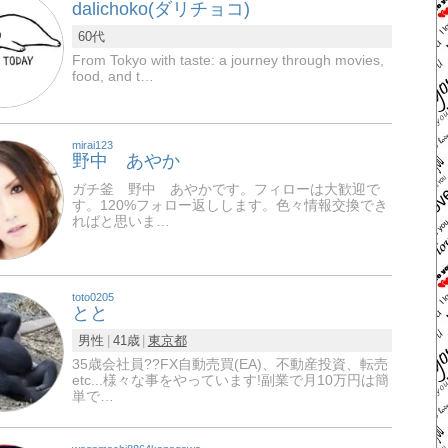
dalichoko(ダリチョコ)
60代
From Tokyo with taste: a journey through movies,
food, and t…
mirai123
野中 あやか
ガチ釜 野中 あやかです。フィローは大歓迎で
す。120%フォロー返しします。色々情報交換でき
ればと思いま…
toto0205
とと
男性
41歳
東京都
35歳会社員?‍?FX自動売買(EA)、不動産投資、転売
etc...様々な事をやっています!副業で月10万円は簡
単で…