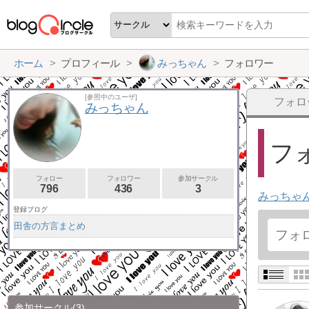
ホーム
プロフィール
みっちゃん
フォロワー
[参照中のユーザ]
フォロ
みっちゃん
フォ
フォロー
フォロワー
参加サークル
796
436
3
みっちゃ
登録ブログ
田舎の方言まとめ
参加サークル
(3)