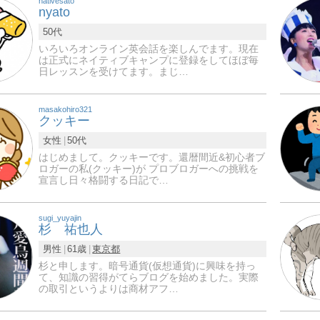
nativesato
nyato
50代
いろいろオンライン英会話を楽しんでます。現在
は正式にネイティブキャンプに登録をしてほぼ毎
日レッスンを受けてます。まじ…
masakohiro321
クッキー
女性
50代
はじめまして。クッキーです。還暦間近&初心者ブ
ロガーの私(クッキー)が プロブロガーへの挑戦を
宣言し日々格闘する日記で…
sugi_yuyajin
杉 祐也人
男性
61歳
東京都
杉と申します。暗号通貨(仮想通貨)に興味を持っ
て、知識の習得がてらブログを始めました。実際
の取引というよりは商材アフ…