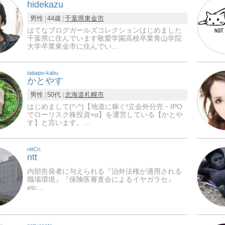
hidekazu
男性
44歳
千葉県
東金市
はてなブログガールズコレクションはじめました
千葉県に住んでいます敬愛学園高校卒業青山学院
大学卒業東金市に住んでい…
tatiaipo-kabu
かとやす
男性
50代
北海道
札幌市
はじめまして(^-^)【地道に稼ぐ!立会外分売・IPO
でローリスク株投資+α】を運営している【かとや
す】と言います。…
nttCri
ntt
内部告発者に与えられる『治外法権が適用される
職場環境』『保険医審査会によるイヤガラセ』
etc…