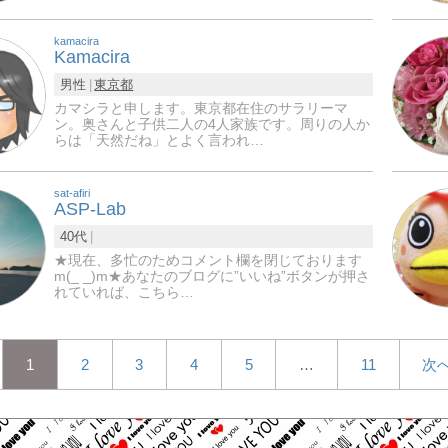
kamacira
Kamacira
男性
東京都
カマシラと申します。東京都在住のサラリーマ
ン。奥さんと子供二人の4人家族です。周りの人か
らは「天然だね」とよく言われ…
sat-afiri
ASP-Lab
40代
★現在、多忙のためコメント欄を閉じております
m(_ _)m★あなたのブログに”いいね”ボタンが押さ
れていれば、こちら…
1
2
3
4
5
…
11
次