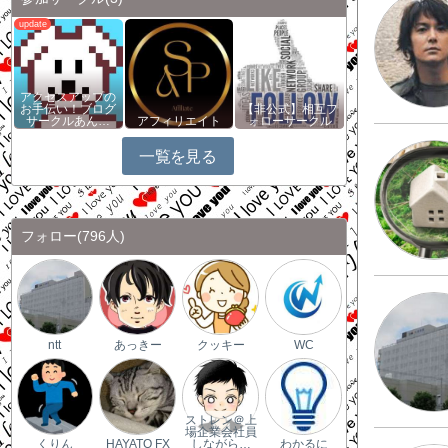
アクセスアップの
お手伝い！ブログ
【非公式】相互フ
サークルあん…
アフィリエイト
ォローサークル
一覧を見る
フォロー
(796人)
ntt
あっきー
クッキー
WC
ストレン＠上
場企業会社員
くりん
HAYATO FX
しながら…
わかるに