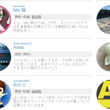
hirorecipe
hilo 猫
男性
43歳
新潟県
ども、hilo 猫(ひろねこ)です。【メインブログで
は】★家庭と仕事のドタバタ奮闘日記★いろんな
料理を作っ…
Anna-hitonoro2
Anna
女性
40代
くだらないことを書いてます。でも時々は役に立
つと思ってます。あまりコメントはしませんが、
できるだけ毎日フォローして…
sucalupu4967
めかと
男性
52歳
福岡県
はじめまして パチンコ好き スピリチュアル好きな
変わり者サラリーマンです パチンコや運について
記事にしていきます…