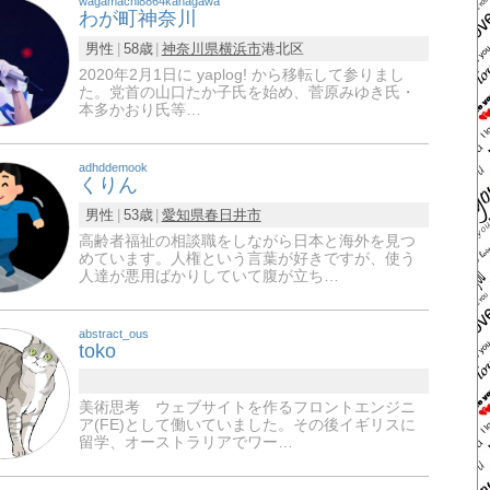
wagamachi8864kanagawa
わが町神奈川
男性
58歳
神奈川県
横浜市
港北区
2020年2月1日に yaplog! から移転して参りまし
た。党首の山口たか子氏を始め、菅原みゆき氏・
本多かおり氏等…
adhddemook
くりん
男性
53歳
愛知県
春日井市
高齢者福祉の相談職をしながら日本と海外を見つ
めています。人権という言葉が好きですが、使う
人達が悪用ばかりしていて腹が立ち…
abstract_ous
toko
美術思考 ウェブサイトを作るフロントエンジニ
ア(FE)として働いていました。その後イギリスに
留学、オーストラリアでワー…