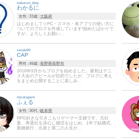
wakaruni_blog
わかるに
女性
33歳
大阪府
はじめまして☆PC・スマホ・各アプリの使い方に
ついてのブログを作成しています!始めたばかりで
すが、よろしくお願い…
sasaki99
CAP
男性
49歳
長野県
長野市
2018年9月からブログを始めました。最初はテニ
ス大会のアピールが目的でしたが、ブログに考え
をまとめ公開することに楽しみ…
mizukagami
ふぇる
女性
30代
岐阜県
RPG好きな引きこもりゲーマー主婦です。元社
畜。寿退社を決心し婚活をはじめ、1年で結婚式、
新婚旅行、出産と第二の人生が…