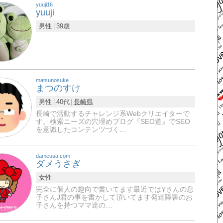
yuuji16
yuuji
男性
39歳
matsunosuke
まつのすけ
男性
40代
長崎県
長崎で活動するチャレンジ系Webクリエイターで
す。検索ニーズの穴埋めブログ『SEO道』でSEO
を意識したコンテンツづく…
dameusa.com
ダメうさぎ
女性
完全に個人の趣向で書いてます最近ではYさんの息
子さんJ君の事を書かして頂いてます発達障害のお
子さんを持つママ達の…