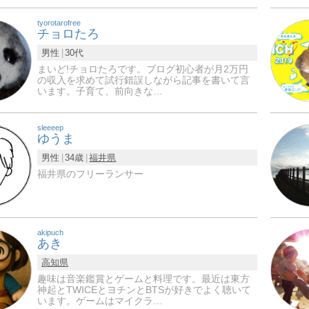
tyorotarofree
チョロたろ
男性
30代
まいど!チョロたろです。ブログ初心者が月2万円
の収入を求めて試行錯誤しながら記事を書いて言
います。子育て、前向きな…
sleeeep
ゆうま
男性
34歳
福井県
福井県のフリーランサー
akipuch
あき
高知県
趣味は音楽鑑賞とゲームと料理です。最近は東方
神起とTWICEとヨチンとBTSが好きでよく聴いて
います。ゲームはマイクラ…