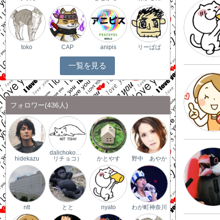
toko
CAP
anipis
リーぱぱ
一覧を見る
フォロワー
(436人)
dalichoko（ダ
hidekazu
リチョコ）
かとやす
野中 あやか
ntt
とと
nyato
わが町神奈川