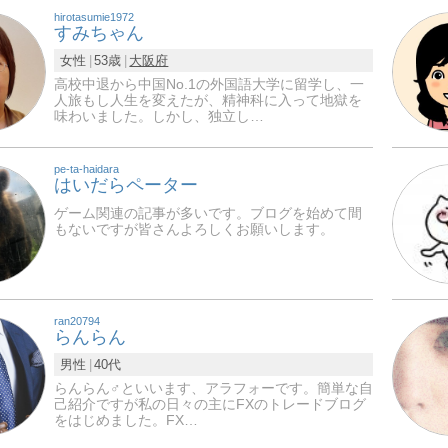
hirotasumie1972
すみちゃん
女性
53歳
大阪府
高校中退から中国No.1の外国語大学に留学し、一
人旅もし人生を変えたが、精神科に入って地獄を
味わいました。しかし、独立し…
pe-ta-haidara
はいだらペーター
ゲーム関連の記事が多いです。ブログを始めて間
もないですが皆さんよろしくお願いします。
ran20794
らんらん
男性
40代
らんらん♂といいます、アラフォーです。簡単な自
己紹介ですが私の日々の主にFXのトレードブログ
をはじめました。FX…