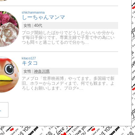
shiichanmanma
しーちゃんマンマ
女性
40代
ブログ開始したばかりでどうしたらいいか分から
ず毎日手探りです。専業主婦で子育て中の為にい
つも悶々と過ごしてるので分かち…
kitaco127
キタコ
女性
神奈川県
アメブロ「世界映画博」やってます。多国籍で新
旧。ホラーからコメディまで。何でも観ます。よ
ろしくお願いします。ブログ=…
へ