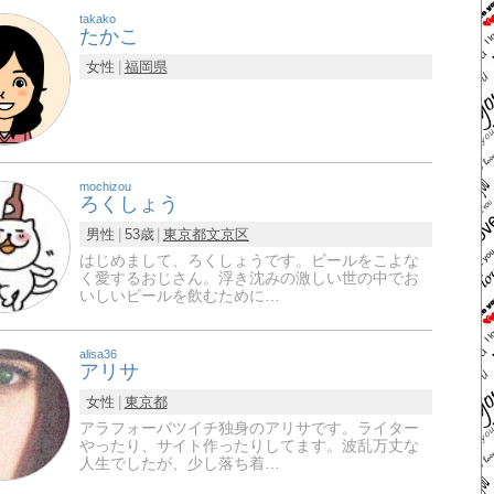
takako
たかこ
女性
福岡県
mochizou
ろくしょう
男性
53歳
東京都
文京区
はじめまして、ろくしょうです。ビールをこよな
く愛するおじさん。浮き沈みの激しい世の中でお
いしいビールを飲むために…
alisa36
アリサ
女性
東京都
アラフォーバツイチ独身のアリサです。ライター
やったり、サイト作ったりしてます。波乱万丈な
人生でしたが、少し落ち着…