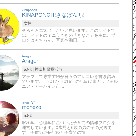
kinaponch
KINAPONCH!きなぽんち!
女性
そろそろ本気出したいと思います。このサイトで
は、ペットのミニうさぎの「きなこ」を主に、ブ
ログはもちろん、写真や動画、…
Aragon
Aragon
50代
神奈川県
横浜市
アラフィフ専業主婦が日々のアレコレを書き留め
ています。 2012～2016年の記事は南カリフォル
ニア・アーバイン市…
latour774
monezo
50代
脳科学、心理学に基づいた子育ての情報ブログを
運営しています。0歳児と6歳の男の子の父親で
す。子供の成長記録と子育ての情…