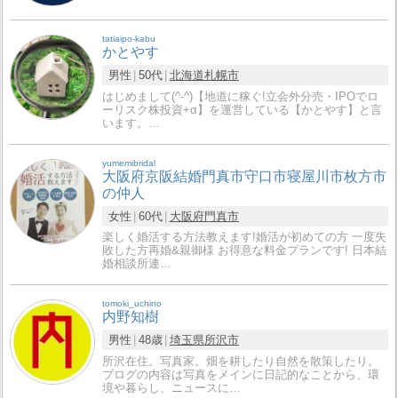
tatiaipo-kabu
かとやす
男性
50代
北海道
札幌市
はじめまして(^-^)【地道に稼ぐ!立会外分売・IPOでロ
ーリスク株投資+α】を運営している【かとやす】と言
います。…
yumemibridal
大阪府京阪結婚門真市守口市寝屋川市枚方市
の仲人
女性
60代
大阪府
門真市
楽しく婚活する方法教えます!婚活が初めての方 一度失
敗した方再婚&親御様 お得意な料金プランです! 日本結
婚相談所連…
tomoki_uchino
内野知樹
男性
48歳
埼玉県
所沢市
所沢在住。写真家。畑を耕したり自然を散策したり。
ブログの内容は写真をメインに日記的なことから、環
境や暮らし、ニュースに…