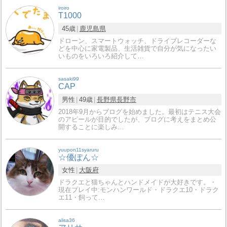
iroiro
T1000
45歳
鹿児島県
ドローン、スマートウォッチ、ドライブレコーダーな
どを中心に家電製品、生活雑貨で自分が気になったい
いものをいろいろ紹介して…
sasaki99
CAP
男性
49歳
長野県
長野市
2018年9月からブログを始めました。最初はテニス大会
のアピールが目的でしたが、ブログに考えをまとめ公
開することに楽しみ…
yuupon11syaruru
☆優ぽん☆
女性
大阪府
ドラクエと猫ちゃんとハンドメイドが大好きです。・
現在プレイ中:モンハンワールド・ドラクエ10・ドラク
エ11・飼って…
alisa36