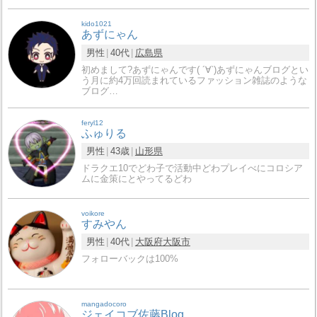
kido1021
あずにゃん
男性
40代
広島県
初めまして?あずにゃんです( ´∀`)あずにゃんブログとい
う月に約4万回読まれているファッション雑誌のような
ブログ…
feryl12
ふゅりる
男性
43歳
山形県
ドラクエ10でどわ子で活動中どわプレイべにコロシア
ムに金策にとやってるどわ
voikore
すみやん
男性
40代
大阪府
大阪市
フォローバックは100%
mangadocoro
ジェイコブ佐藤Blog