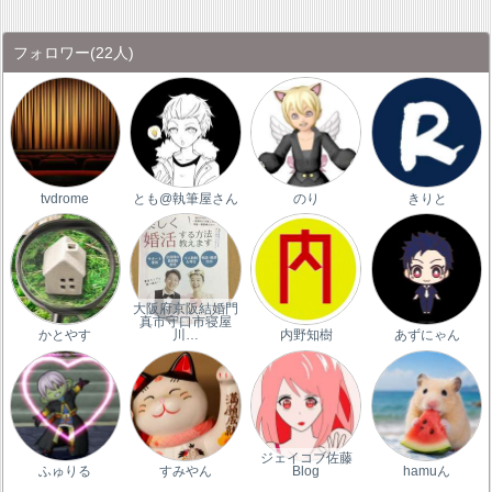
フォロワー
(22人)
tvdrome
とも@執筆屋さん
のり
きりと
大阪府京阪結婚門
真市守口市寝屋
かとやす
川…
内野知樹
あずにゃん
ジェイコブ佐藤
ふゅりる
すみやん
Blog
hamuん