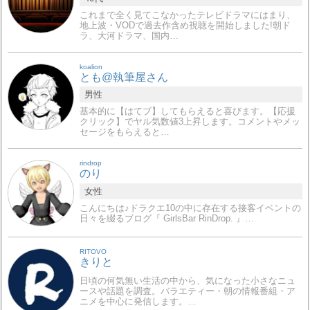
これまで全く見てこなかったテレビドラマにはまり、
地上波・VODで過去作含め視聴を開始しました!朝ド
ラ、大河ドラマ、国内…
koalion
とも@執筆屋さん
男性
基本的に【はてブ】してもらえると喜びます。【応援
クリック】でヤル気数値3上昇します。コメントやメッ
セージをもらえると…
rindrop
のり
女性
こんにちは♪ドラクエ10の中に存在する接客イベントの
日々を綴るブログ『 GirlsBar RinDrop. 』…
RITOVO
きりと
日頃の何気無い生活の中から、気になった小さなニュ
ースや話題を調査。バラエティー・朝の情報番組・ア
ニメを中心に発信します。…