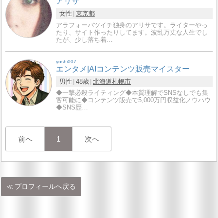
アリサ
女性
東京都
アラフォーバツイチ独身のアリサです。ライターやっ
たり、サイト作ったりしてます。波乱万丈な人生でし
たが、少し落ち着…
yoshi007
エンタメ|AIコンテンツ販売マイスター
男性
48歳
北海道
札幌市
◆一撃必殺ライティング◆本質理解でSNSなしでも集
客可能に◆コンテンツ販売で5,000万円収益化ノウハウ
◆SNS歴…
前へ
1
次へ
プロフィールへ戻る