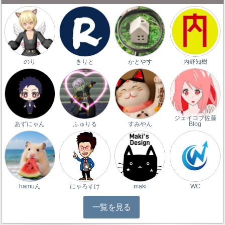
のり
きりと
かとやす
内野知樹
ジェイコブ佐藤
あずにゃん
ふゅりる
すみやん
Blog
hamuん
にゃろすけ
maki
WC
一覧を見る