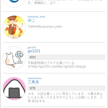
す。積極的に、はて…
yuyuyuyu_yuko
ゆこ
Twitter@yuyuyuyu_yuko
go1101
go1101
40代
不動産関係のブログを書いていま
す!http://go1101.comhttp://go1101.blog.jp/…
misumi-tomo
三角友
女性
※今、小説を書くことに専念しています。※書き終え
たらまた戻ってきますのでよろしくお願いします。三
角 友(みすみ …