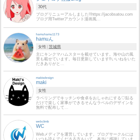
30代
ブログリニューアルしました!!https://jacobsatou.com
ブログ用Twitterアカウント漫画風…
hamuhamu1173
hamuん
女性
茨城県
主にキンクマハムスターを載せています。海や山の風
景も載せています。毎日更新しています‼️いいねをいた
だきありがと…
makisdesign
maki
女性
ラベリングでキッチンや食卓をおしゃれにする♡貼る
だけで楽しく家事ができるそんなラベルのデザインを
無料で配布して…
webclimb
WC
Webメディアを運営しています。ブログサークルには
いつも読んでくださる方もいて、本当に感謝していま