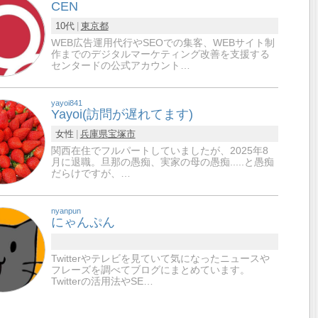
CEN
10代
東京都
WEB広告運用代行やSEOでの集客、WEBサイト制
作までのデジタルマーケティング改善を支援する
センタードの公式アカウント…
yayoi841
Yayoi(訪問が遅れてます)
女性
兵庫県
宝塚市
関西在住でフルパートしていましたが、2025年8
月に退職。旦那の愚痴、実家の母の愚痴.....と愚痴
だらけですが、…
nyanpun
にゃんぷん
Twitterやテレビを見ていて気になったニュースや
フレーズを調べてブログにまとめています。
Twitterの活用法やSE…