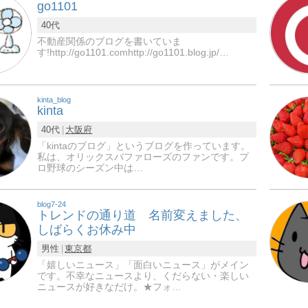
go1101
40代
不動産関係のブログを書いていま
す!http://go1101.comhttp://go1101.blog.jp/…
kinta_blog
kinta
40代
大阪府
「kintaのブログ」というブログを作っています。
私は、オリックスバファローズのファンです。プ
ロ野球のシーズン中は…
blog7-24
トレンドの通り道 名前変えました、
しばらくお休み中
男性
東京都
「嬉しいニュース」「面白いニュース」がメイン
です。不幸なニュースより、くだらない・楽しい
ニュースが好きなだけ。★フォ…