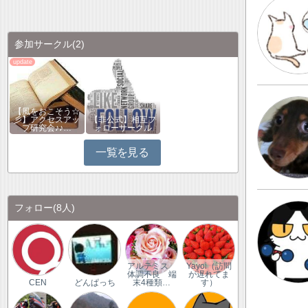
参加サークル
(2)
【風をおこそう☆
彡】アクセスアッ
【非公式】相互フ
プ研究会♪♪…
ォローサークル
一覧を見る
フォロー
(8人)
アルテミス
Yayoi（訪問
体調不良 端
が遅れてま
CEN
どんぱっち
末4種類…
す）