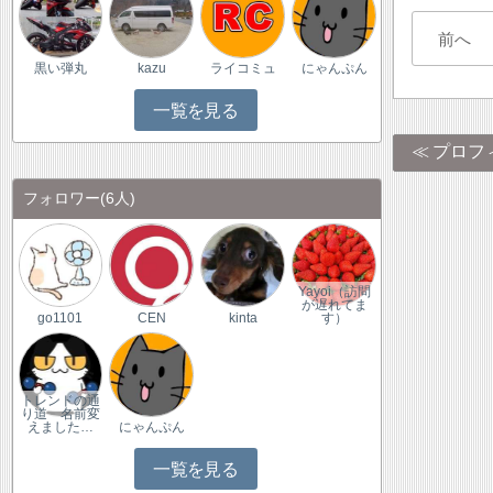
前へ
黒い弾丸
kazu
ライコミュ
にゃんぷん
一覧を見る
プロフ
フォロワー
(6人)
Yayoi（訪問
が遅れてま
go1101
CEN
kinta
す）
トレンドの通
り道 名前変
えました…
にゃんぷん
一覧を見る