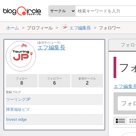
ホーム
プロフィール
エフ編集長
フォロワー
[参照中のユーザ]
フォロ
エフ編集長
フォ
フォロー
フォロワー
参加サークル
8
6
2
エフ編集
登録ブログ
ツーリングJP
障害福祉ビズ
Invest edge