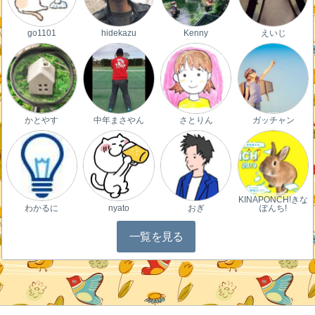
go1101
hidekazu
Kenny
えいじ
かとやす
中年まさやん
さとりん
ガッチャン
KINAPONCH!きな
わかるに
nyato
おぎ
ぽんち!
一覧を見る