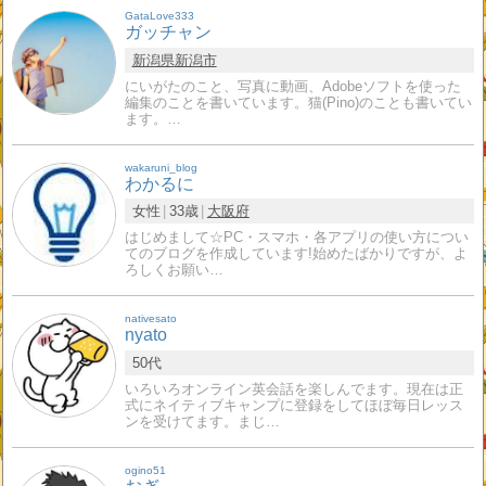
GataLove333
ガッチャン
新潟県
新潟市
にいがたのこと、写真に動画、Adobeソフトを使った
編集のことを書いています。猫(Pino)のことも書いてい
ます。…
wakaruni_blog
わかるに
女性
33歳
大阪府
はじめまして☆PC・スマホ・各アプリの使い方につい
てのブログを作成しています!始めたばかりですが、よ
ろしくお願い…
nativesato
nyato
50代
いろいろオンライン英会話を楽しんでます。現在は正
式にネイティブキャンプに登録をしてほぼ毎日レッス
ンを受けてます。まじ…
ogino51