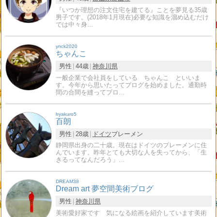
『いつか理想の注文住宅を建てる』ことを夢見る35歳
男子です。(2018年1月現在)必要な知識を溜め込むだけ
では中々身…
ynck2020
ちゃんこ
男性
44歳
神奈川県
一般企業で会社員をしている ちゃんこ といいま
す。今年から思いたってブログを始めました。通勤時
間の合間を縫ってブロ…
hyakuro5
百朗
男性
28歳
ドイツ
ブレーメン
静岡県出身の二十歳。現在はドイツのブレーメンに住
んでいます。昨年とても大切な人を失ってから、「生
きるってなんだろう」…
DREAM38
Dream art 夢空間美術ブログ
男性
神奈川県
美術愛好家です 気になる絵画を紹介しています美術