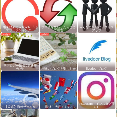
相乗効果でWINWIN!「は
ブログを更新したらここ
みんなで気軽にアクセス
てブ・ランキング…
で報告
アップ
💙ブロガー応援&更新報
告♪💙
趣味のブログを楽しむ会
livedoorブログ
Instagram（インスタグラ
【公式】海外サークル
海外生活してます♪
ム）