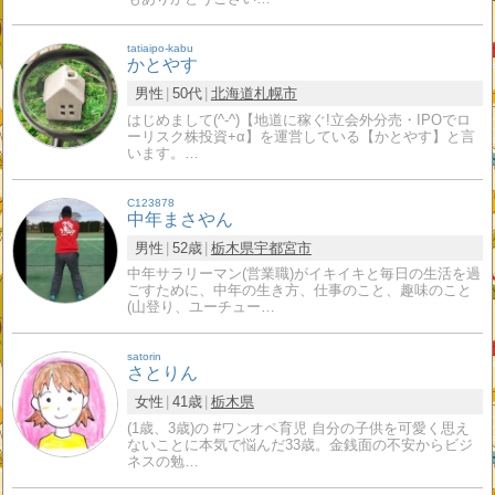
tatiaipo-kabu
かとやす
男性
50代
北海道
札幌市
はじめまして(^-^)【地道に稼ぐ!立会外分売・IPOでロ
ーリスク株投資+α】を運営している【かとやす】と言
います。…
C123878
中年まさやん
男性
52歳
栃木県
宇都宮市
中年サラリーマン(営業職)がイキイキと毎日の生活を過
ごすために、中年の生き方、仕事のこと、趣味のこと
(山登り、ユーチュー…
satorin
さとりん
女性
41歳
栃木県
(1歳、3歳)の #ワンオペ育児 自分の子供を可愛く思え
ないことに本気で悩んだ33歳。金銭面の不安からビジ
ネスの勉…