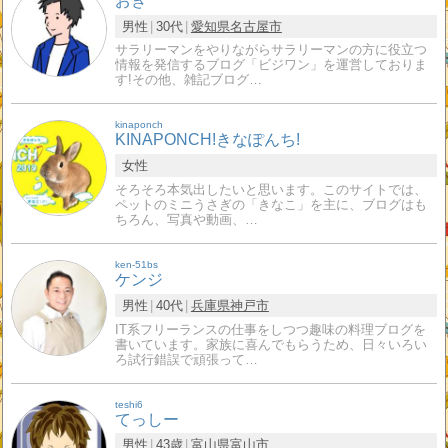
おぎ
男性
30代
愛知県
名古屋市
サラリーマンをやりながらサラリーマンの方に役立つ
情報を発信するブログ「ビジワン」を運営しておりま
す!その他、雑記ブログ…
kinaponch
KINAPONCH!きなぽんち!
女性
そろそろ本気出したいと思います。このサイトでは、
ペットのミニうさぎの「きなこ」を主に、ブログはも
ちろん、写真や動画、…
ken-51bs
ケンジ
男性
40代
兵庫県
神戸市
IT系フリーランスの仕事をしつつ趣味の料理ブログを
書いています。家族に喜んでもらうため、日々いろい
ろ試行錯誤で頑張って…
teshi6
てっしー
男性
43歳
富山県
富山市