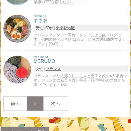
業界の???な面もたまに・・・
masao51
まさお
男性
50代
東京都
港区
アロマファンタジー高輪スタッフによる飯ブログで
す。都内の食べ歩き!とは言え、自分の通勤圏内で楽し
んでます(*'ω'*)…
merumo33
MERUMO
女性
フランス
フランス・パリ近郊在住、主人と息子と娘の4人家族で
す。フランスの風景写真と手芸・料理中心のブログを
書いています。Twit…
前へ
1
次へ