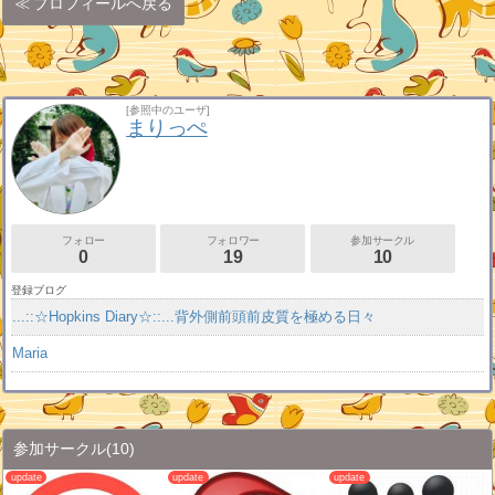
プロフィールへ戻る
[参照中のユーザ]
まりっぺ
フォロー
フォロワー
参加サークル
0
19
10
登録ブログ
...::☆Hopkins Diary☆::...背外側前頭前皮質を極める日々
Maria
参加サークル
(10)