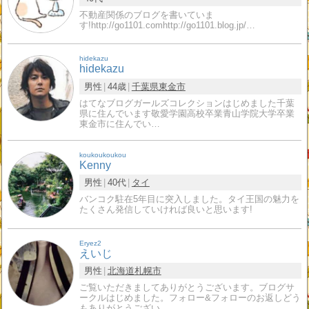
不動産関係のブログを書いていま
す!http://go1101.comhttp://go1101.blog.jp/…
hidekazu
hidekazu
男性
44歳
千葉県
東金市
はてなブログガールズコレクションはじめました千葉
県に住んでいます敬愛学園高校卒業青山学院大学卒業
東金市に住んでい…
koukoukoukou
Kenny
男性
40代
タイ
バンコク駐在5年目に突入しました。タイ王国の魅力を
たくさん発信していければ良いと思います!
Eryez2
えいじ
男性
北海道
札幌市
ご覧いただきましてありがとうございます。ブログサ
ークルはじめました。フォロー&フォローのお返しどう
もありがとうござい…