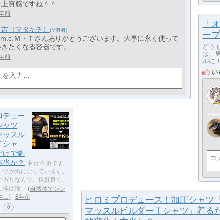
な上質感ですね＾＾
年前
「オ
又吉（マタキチ）
ーブ
> m.c.Ｍ・Ｔさんありがとうございます。大事に永く使って
いきたくなる容器です。
どう
は、男
年前
ルに
い
ロデュー
シャツ
マッスル
Ｔシャ
だけで劇
本当か？
私は今更です
ャツが気になっています。
でガリなんで、格好良く、
た体は憧…
自然体でシン
や…
8年前
ヒロミプロデュース！加圧シャツ
！
0
マッスルビルダーＴシャツ」着る