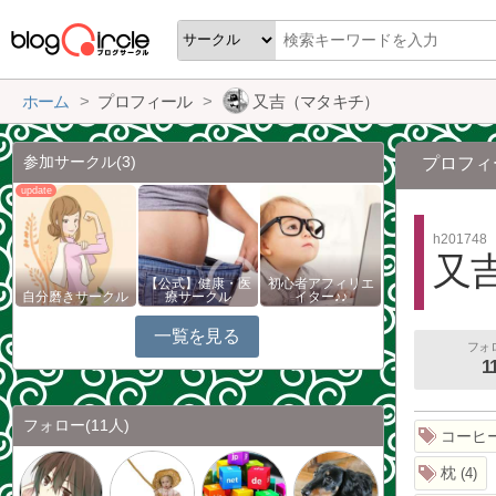
ホーム
プロフィール
又吉（マタキチ）
参加サークル
(3)
プロフィ
h201748
又
【公式】健康・医
初心者アフィリエ
自分磨きサークル
療サークル
イター♪♪
一覧を見る
フォ
1
フォロー
(11人)
コーヒ
枕
4