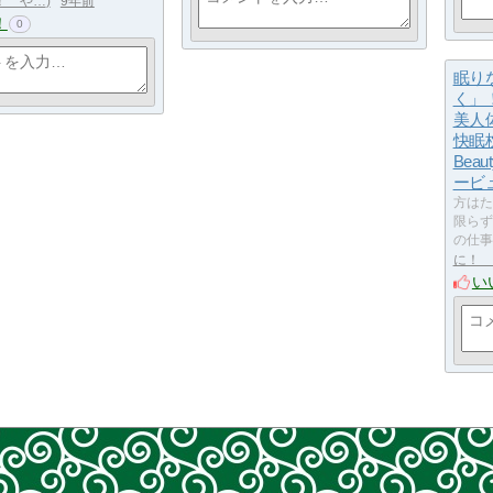
！ や…
9年前
！
0
眠り
く」
美人
快眠枕「
Bea
ービ
方はた
限らず
の仕事
に！ 
い