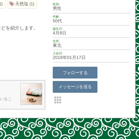
天然塩
1
1
性別
男性
年齢
50代
などを紹介します。
誕生日
4月8日
住所
東北
入会日
2018年01月17日
フォローする
メッセージを送る
いるこ