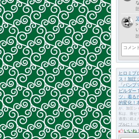
8
8
ヒロミプ
ス！加圧
「パンプ
ビルダー
ツ」着る
的変化！
が、加圧シ
私は、痩せ
適度に鍛え
プルに！ 
いいね