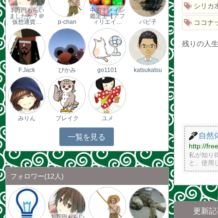
シリカ
１万円もらい
中古ドメイン
ましたか？＠
鑑定士【アフ
ココナ
仮想通貨…
p-chan
ィリエイ…
パピ子
残りの人
F.Jack
ぴかみ
go1101
katsukatsu
みりん
ブレイク
ユメ
自然
一覧を見る
http://fr
私が知り
と、使用
フォロワー
(12人)
更新記
１万円もらい