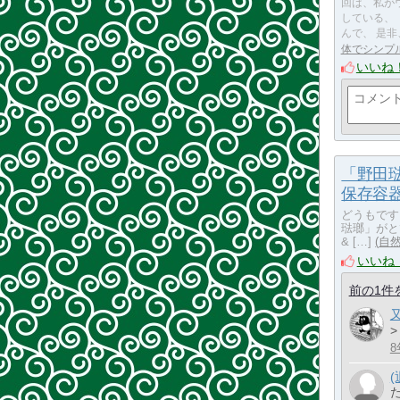
回は、私が
している、
んで、 是
体でシンプ
いいね
「野田
保存容
どうもです
琺瑯」がと
& […]
自
いいね
前の1件
8