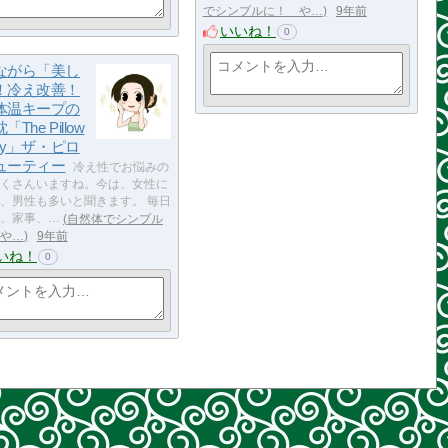
でシンプルに！ や…
9年前
いいね！
0
ながら「美し
！冷え改善！
体温キープの
The Pillow
uty」ザ・ピロ
ューティー
冷え性でお悩みの
くさんいますね。今は、女性に
、男性も多いと聞きます。 毎日
、家事、…
自然体でシンプル
や…
9年前
いね！
0