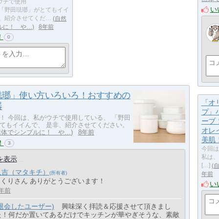
ウチで使用
い
 「野田琺瑯」がとてもイイ
非、紹介させてくだ…
自然
ルに！ や…
8年前
！
0
琺瑯」使い方いろいろ！おすすめの
「オ
器
プ」
！ 今回は、私がウチで使用している、 「野田
ーブ
てもイイんで、 是非、紹介させてください。
オレ
然体でシンプルに！ や…
8年前
美肌
！
3
今回
私は、
を表示
[…]
又吉（マタキチ）
年前
> くりさん ありがとうございます！
い
年前
(退会したユーザー)
興味深く拝読＆応援させて頂きまし
た！何だか置いてあるだけでキッチンが華やぎそうな、素敵