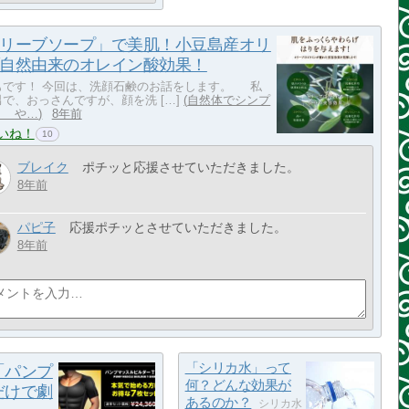
リーブソープ」で美肌！小豆島産オリ
自然由来のオレイン酸効果！
もです！ 今回は、洗顔石鹸のお話をします。 私
で、おっさんですが、顔を洗 […]
自然体でシンプ
！ や…
8年前
いね！
10
ブレイク
ポチッと応援させていただきました。
8年前
パピ子
応援ポチッとさせていただきました。
8年前
「シリカ水」って
「パンプ
何？どんな効果が
だけで劇
あるのか？
シリカ水