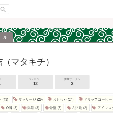
ール
吉（マタキチ）
ロー
フォロワー
参加サークル
1
12
3
ー
マッサージ
おもちゃ
ドリップコーヒー
43
29
24
O脚
温活
骨盤
入浴剤
アイマス
3
3
3
2