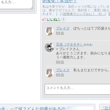
的変化！本当か？
私は今更ですが、加圧シャツが気になっていま
は、痩せでガリなんで、格好良く、適度に鍛え
れます。 […]
自然体でシンプルに！ や…
いいね！
4
ブレイク
ぽちっとはてブ応援さ
8年前
又吉（マタキチ）
> ブレイクさん
ありがとうござます。励みになり
う一層努力します。
8年前
ブレイク
私もまだまだですから
8年前
「辻
カ水」って何？どんな効果があるの