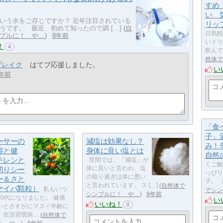
すめ
い 
いう水をご存じですか？ 近年注目されている
リッ
うです。 最近、初めて知ったので調 […]
自
日気軽
プルに！ や…
8年前
いドリ
！
4
飲んで
然体で
ブレイク
はてブ応援しました。
い
年前
「食
子」
ーサーの
減塩は効果なし？
み！
容と健
身体に良い塩とは
自然
チレンと
世間では、「減塩」が
くご飯
切りシー
体に良いと言われ、塩
っぴり
の取り過ぎは体に悪い
ー＆さと
子。 
と言われています。 ス […]
自然体で
ァイバ顆粒）
私もいつ
でシン
シンプルに！ や…
9年前
0代になりました。 健康
い
いいね！
0
いとさすがにマズイ年齢に
。生活習慣病…
自然体で