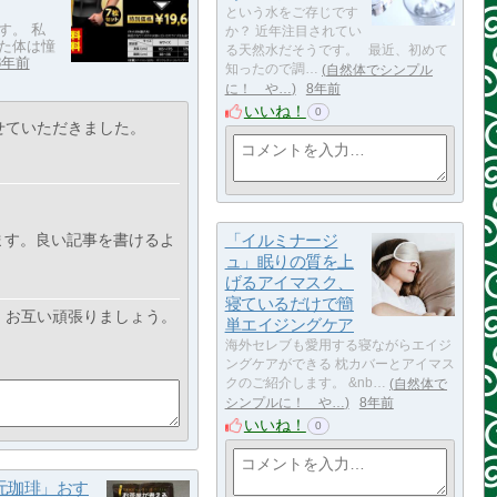
という水をご存じです
す。 私
か？ 近年注目されてい
た体は憧
る天然水だそうです。 最近、初めて
8年前
知ったので調…
自然体でシンプル
に！ や…
8年前
いいね！
0
せていただきました。
ます。良い記事を書けるよ
「イルミナージ
ュ」眠りの質を上
げるアイマスク、
寝ているだけで簡
。お互い頑張りましょう。
単エイジングケア
海外セレブも愛用する寝ながらエイジ
ングケアができる 枕カバーとアイマス
クのご紹介します。 &nb…
自然体で
シンプルに！ や…
8年前
いいね！
0
元珈琲」おす