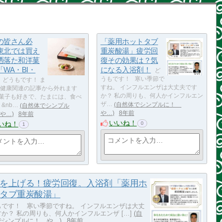
の皆さん必
「薬用ホットタブ
東北では買え
重炭酸湯」疲労回
洒落た和洋菓
復その効果は？気
WA・BI・
になる入浴剤！
ど
うもです！ 寒い季節で
どうもです！ ま
すね。 インフルエンザは大丈夫です
健康関連の記事から外れます
か？ 私の周りも、何人かインフルエン
菓子も好きで、たまには、食べ
ザ…
自然体でシンプルに！
 &nb…
自然体でシンプル
や…
8年前
や…
8年前
いいね！
いね！
0
1
を上げる！疲労回復。入浴剤「薬用ホ
タブ重炭酸湯」
もです！ 寒い季節ですね。 インフルエンザは大丈
か？ 私の周りも、何人かインフルエンザ […]
自
でシンプルに！ や…
8年前