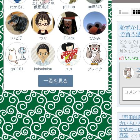
ましたか？＠
わかるに
仮想通貨…
p-chan
uni5243
恥ずか
で買う洒
パピ子
つぐ
F.Jack
ぴかみ
どうもです
私、菓子も
然体でシン
いいね
go1101
katsukatsu
ユメ
ブレイク
8
一覧を見る
「野田琺
方いろい
すめホー
容器
どう