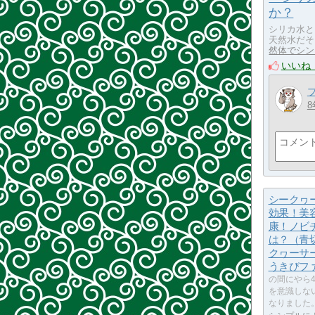
か？
シリカ水と
天然水だそ
然体でシン
いいね
8
シークヮ
効果！美
康！ノビ
は？（青
クヮーサ
うきびフ
の間にやら4
を意識しな
なりました