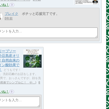
いね！
3
ブレイク
ポチッと応援完了です。
8年前
リーブソー
小豆島産オリ
！自然由来の
イン酸効果で
！
どうもです！
は、洗顔石鹸のお話をします。
男で、おっさんですが、顔を洗
自然体でシンプルに！ や…
8
いね！
0