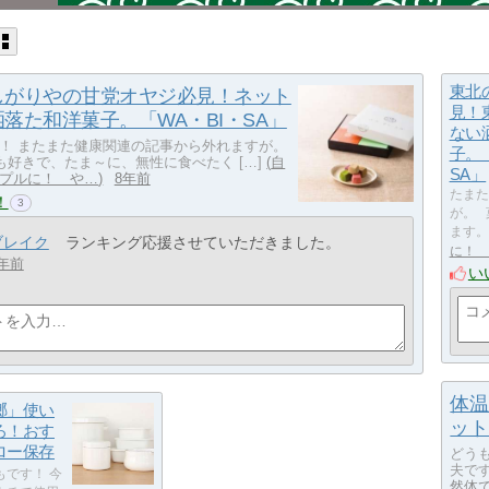
東北
しがりやの甘党オヤジ必見！ネット
見！
落た和洋菓子。「WA・BI・SA」
ない
！ またまた健康関連の記事から外れますが。
子。「
好きで、たま～に、無性に食べたく […]
自
SA」
プルに！ や…
8年前
たまた
！
3
が。 
ます。
ブレイク
ランキング応援させていただきました。
に！ 
年前
い
体温
瑯」使い
ット
ろ！おす
ロー保存
どう
夫です
もです！ 今
然体