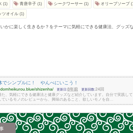
水
青唐辛子
シークワーサー
オリーブソープ
1
1
1
ッツオイル
1
生いかに楽しく生きるか？をテーマに気軽にできる健康法、グッズ
体でシンプルに！ やんべにいこう！
eedomheikurou.blue/shizenha/
8年前
24回
更新日
更新回数
得た、気軽にできる健康法と健康グッズなど紹介しています。自分で実践して
しているモノのレビューから、興味のあること、欲しいモノを自…
事