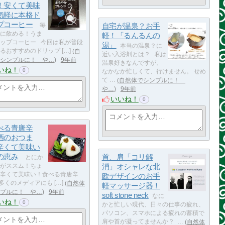
！安くて美味
気軽に本格ド
プコーヒー
自宅が温泉？お手
毎
に飲める！うま
軽！「るんるんの
ップコーヒー 今回は私が普段
湯」
本当の温泉？に
るおすすめのドリップ […]
自
近い入浴剤とは？ 私は
シンプルに！ や…
9年前
温泉好きなんですが、
いね！
0
なかなか忙しくて、行けません。 せめ
て …
自然体でシンプルに！
や…
9年前
いいね！
0
べる青唐辛
酒のおつま
辛くて美味い
の恵み
首、肩「コリ解
とにか
消」オシャレな北
がススム！ちょ
辛くて美味い！食べる青唐辛
欧デザインのお手
多くのメディアにも […]
自然体
軽マッサージ器！
プルに！ や…
9年前
soft stone neck
なに
いね！
0
かと忙しい現代、日々の仕事の疲れ、
パソコン、スマホによる疲れの蓄積で
肩や首が凝ってませんか？ …
自然体