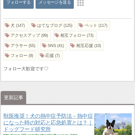
フォローする
メッセージを送る
犬
はてなブログ
ペット
147
125
117
アクセスアップ
相互フォロー
99
73
アラサー
SNS
相互応援
55
41
10
フォロー
応援
9
7
フォロー大歓迎です♡
更新記事
獣医推奨！犬の熱中症予防法－熱中症
になった時の対応と応急処置とは？｜
ドッグフード研究所