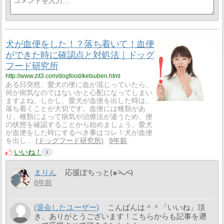
犬が血便をした！？落ち着いて！血便
ができた時に確認点と対処法｜ドッグ
フード研究所
http://www.zit3.com/dogfood/ketsuben.html
ある日突然、愛犬の便に血が混じっていたら、
何か病気なのではないかと心配になってしまい
ますよね。しかし、愛犬が血便を出した時は、
落ち着くことが大切です。血便には種類があ
り、種類によって病気や治療法が違うため、便
の状態を確認することから始めましょう。愛犬
が血便をした時にするべき事はコレ！犬が血便
を出し…
ドッグフード研究所
9年前
いいね！
9
まりん
応援ぽちっと(๑˃̵ᴗ˂̵)
8年前
(退会したユーザー)
こんばんは＾＾「いいね」頂
き、ありがとうございます！こちらからも記事を遡