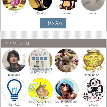
リブ
ていや
mojiru
tricra
一覧を見る
フォロワー
(76人)
大阪府京阪結婚門
真市守口市寝屋
hidekazu
川…
くー
topolino123
KINAPONCH!きな
fashionbookmark.
わかるに
ぽんち!
…
ちゃぶ台