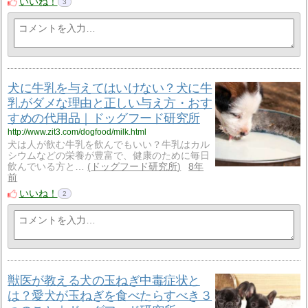
いいね！
3
犬に牛乳を与えてはいけない？犬に牛
乳がダメな理由と正しい与え方・おす
すめの代用品｜ドッグフード研究所
http://www.zit3.com/dogfood/milk.html
犬は人が飲む牛乳を飲んでもいい？牛乳はカル
シウムなどの栄養が豊富で、健康のために毎日
飲んでいる方と…
ドッグフード研究所
8年
前
いいね！
2
獣医が教える犬の玉ねぎ中毒症状と
は？愛犬が玉ねぎを食べたらすべき３