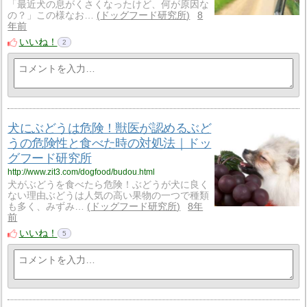
「最近犬の息がくさくなったけど、何が原因な
の？」この様なお…
ドッグフード研究所
8
年前
いいね！
2
犬にぶどうは危険！獣医が認めるぶど
うの危険性と食べた時の対処法｜ドッ
グフード研究所
http://www.zit3.com/dogfood/budou.html
犬がぶどうを食べたら危険！ぶどうが犬に良く
ない理由ぶどうは人気の高い果物の一つで種類
も多く、みずみ…
ドッグフード研究所
8年
前
いいね！
5