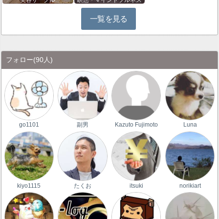
美容サークル
瞑想・マインドフルネス
一覧を見る
フォロー
(90人)
go1101
副男
Kazuto Fujimoto
Luna
kiyo1115
たくお
itsuki
norikiart