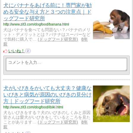
犬にバナナをあげる前に！専門家が勧
める安全な与え方と３つの注意点｜ド
ッグフード研究所
http://www.zit3.com/dogfood/banana.html
犬はバナナを食べても問題ない？バナナのメリ
ット・デメリットとは？バナナはスーパーなど
で気軽に購入で…
ドッグフード研究所
8年
前
いいね！
2
犬がいびきをかいても大丈夫？健康な
いびきと病気が原因のいびきの見分け
方｜ドッグフード研究所
http://www.zit3.com/dogfood/ibiki.html
犬もいびきをする？犬のいびきのしくみと原因
皆さんは愛犬がいびきをしているところを見た
ことがあります…
ドッグフード研究所
8年
前