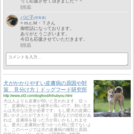
って応援させて頂きました＾＾
8年前
パピ子
> m.c.Ｍ・Ｔさん
御世話になっております。
ありがとうございます。
今日も応援させていただきます。
8年前
犬がかかりやすい皮膚病の原因や対
策、見分け方｜ドッグフード研究所
http://www.zit3.com/dogfood/hihubyou.html
犬は人よりも皮膚が弱いと言われます。従っ
て、皮膚病にかかる確率が高いので、飼い主さ
んは充分な注意が必要です。もし愛犬の皮膚に
黒いかさぶたができたり、脱毛などの症状があ
れば、皮膚病を疑った方が良いかもしれませ
ん。愛犬に皮膚病が見つかった時に慌てないよ
う、このページでは犬の皮膚病の種類と原因、