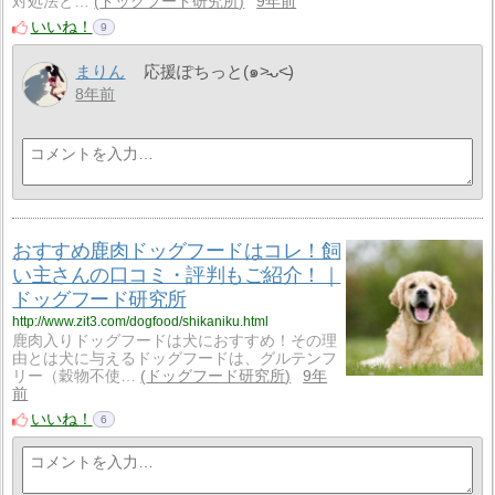
対処法と…
ドッグフード研究所
9年前
いいね！
9
まりん
応援ぽちっと(๑˃̵ᴗ˂̵)
8年前
おすすめ鹿肉ドッグフードはコレ！飼
い主さんの口コミ・評判もご紹介！｜
ドッグフード研究所
http://www.zit3.com/dogfood/shikaniku.html
鹿肉入りドッグフードは犬におすすめ！その理
由とは犬に与えるドッグフードは、グルテンフ
リー（穀物不使…
ドッグフード研究所
9年
前
いいね！
6