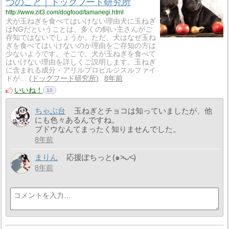
つのこと｜ドッグフード研究所
http://www.zit3.com/dogfood/tamanegi.html
犬が玉ねぎを食べてはいけない理由犬に玉ねぎ
はNGだということは、多くの飼い主さんがご
存知ではないでしょうか。ただ、犬はなぜ玉ね
ぎを食べてはいけないのか理由をご存知の方は
少ないようです。そこで、犬が玉ねぎを食べて
はいけない理由を詳しくご説明します。玉ねぎ
に含まれる成分・アリルプロピルジスルファイ
ドが…
ドッグフード研究所
8年前
いいね！
10
ちゃぶ台
玉ねぎとチョコは知っていましたが、他
にも色々あるんですね。
ブドウなんてまったく知りませんでした。
8年前
まりん
応援ぽちっと(๑˃̵ᴗ˂̵)
8年前