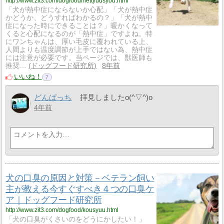
http://www.zit3.com/dogfood/nettyuusyou.html
「犬が熱中症にならないか心配」「犬が熱中症
かどうか、どうすればわかるの？」「犬が熱中
症になった時にできることは？」暖かくなって
くると心配になるのが「熱中症」ですよね。特
にワンちゃんは、厚い毛皮に覆われている上、
人間よりも温度調節が上手ではない為、熱中症
には注意が必要です。当ページでは、獣医師も
推奨…
ドッグフード研究所
8年前
いいね！
7
どんぱっち
拝見しましたo(^▽^)o
4年前
犬の口臭の原因と対策－ベテラン飼い
主が教える今すぐすべき４つの口臭ケ
ア｜ドッグフード研究所
http://www.zit3.com/dogfood/kousyuu.html
「犬の口臭がくさいのをどうにかしたい！」