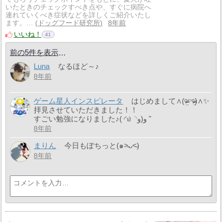
いたときのチェックすべき点や、すぐに病院へ
連れていくべき症状などを詳しくご紹介いたし
ます。…
ドッグフード研究所
8年前
いいね！
41
前の5件を表示
Luna
なるほど～♪
8年前
ゲーム星人インスピレータ
はじめまして‪∧(ᵒ̴̶̷̤⌔ᵒ̴̶̷̤)‪∧✨
拝見させていただきました！！
すごい勉強になりました‎♪( ◜௰◝و(و "
8年前
まりん
今日もぽちっと(๑˃̵ᴗ˂̵)
8年前