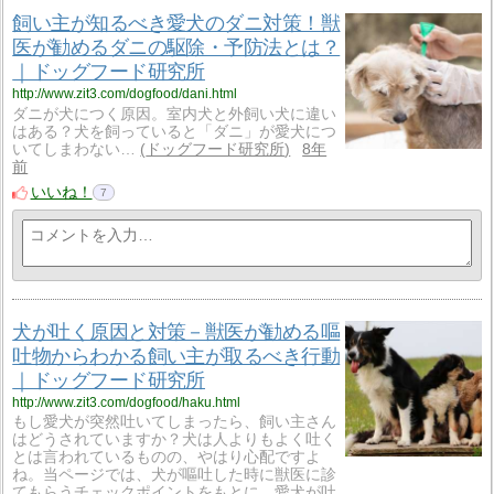
飼い主が知るべき愛犬のダニ対策！獣
医が勧めるダニの駆除・予防法とは？
｜ドッグフード研究所
http://www.zit3.com/dogfood/dani.html
ダニが犬につく原因。室内犬と外飼い犬に違い
はある？犬を飼っていると「ダニ」が愛犬につ
いてしまわない…
ドッグフード研究所
8年
前
いいね！
7
犬が吐く原因と対策－獣医が勧める嘔
吐物からわかる飼い主が取るべき行動
｜ドッグフード研究所
http://www.zit3.com/dogfood/haku.html
もし愛犬が突然吐いてしまったら、飼い主さん
はどうされていますか？犬は人よりもよく吐く
とは言われているものの、やはり心配ですよ
ね。当ページでは、犬が嘔吐した時に獣医に診
てもらうチェックポイントをもとに、愛犬が吐