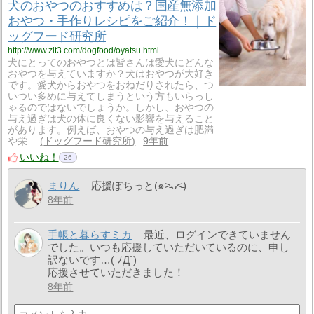
犬のおやつのおすすめは？国産無添加
おやつ・手作りレシピをご紹介！｜ド
ッグフード研究所
http://www.zit3.com/dogfood/oyatsu.html
犬にとってのおやつとは皆さんは愛犬にどんな
おやつを与えていますか？犬はおやつが大好き
です。愛犬からおやつをおねだりされたら、つ
いつい多めに与えてしまうという方もいらっし
ゃるのではないでしょうか。しかし、おやつの
与え過ぎは犬の体に良くない影響を与えること
があります。例えば、おやつの与え過ぎは肥満
や栄…
ドッグフード研究所
9年前
いいね！
26
まりん
応援ぽちっと(๑˃̵ᴗ˂̵)
8年前
手帳と暮らすミカ
最近、ログインできていません
でした。いつも応援していただいているのに、申し
訳ないです…( ﾉД`)
応援させていただきました！
8年前