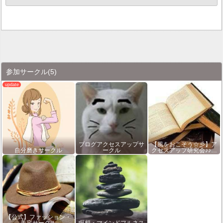
参加サークル
(5)
ブログアクセスアップサ
【風をおこそう☆彡】ア
自分磨きサークル
ークル
クセスアップ研究会♪♪…
【公式】ファッション・