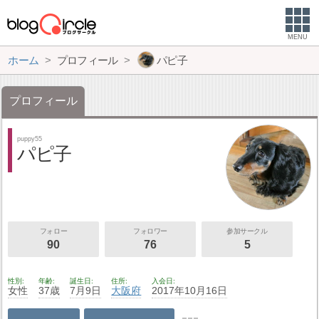
MENU
ホーム
プロフィール
パピ子
プロフィール
puppy55
パピ子
フォロー
フォロワー
参加サークル
90
76
5
性別
年齢
誕生日
住所
入会日
女性
37歳
7月9日
大阪府
2017年10月16日