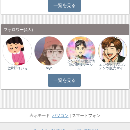
一覧を見る
フォロワー
(4人)
シゲヒロ＠愛と情
熱の現役ソーシ
エンタメ｜AIコン
七紫野れいら
biyo
ャ…
テンツ販売マイ…
一覧を見る
パソコン
スマートフォン