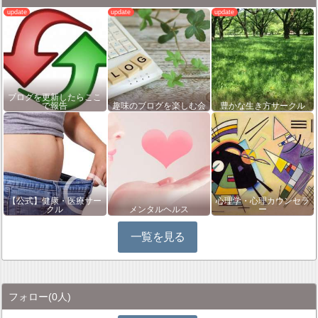
ブログを更新したらここ
で報告
趣味のブログを楽しむ会
豊かな生き方サークル
【公式】健康・医療サー
心理学・心理カウンセラ
クル
メンタルヘルス
ー
一覧を見る
フォロー
(0人)