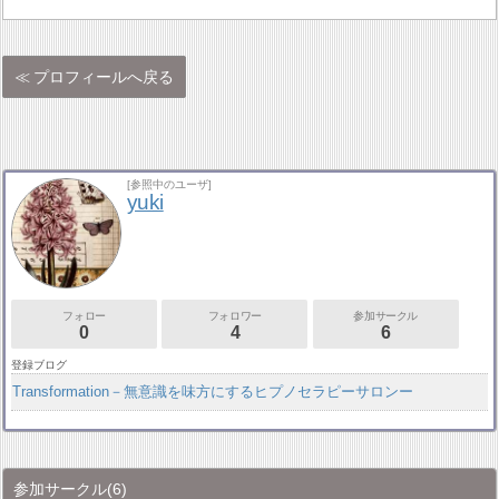
プロフィールへ戻る
[参照中のユーザ]
yuki
フォロー
フォロワー
参加サークル
0
4
6
登録ブログ
Transformation－無意識を味方にするヒプノセラピーサロンー
参加サークル
(6)