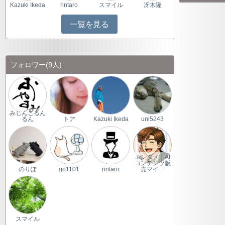
Kazuki Ikeda
rintaro
スマイル
冴木隆
一覧を見る
フォロワー
(9人)
みじんこるん
るん
トア
Kazuki Ikeda
uni5243
エンタメ｜AI
コンテンツ販
のりぽ
go1101
rintaro
売マイ…
スマイル