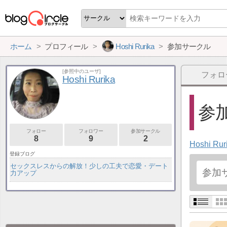
ホーム
プロフィール
Hoshi Rurika
参加サークル
[参照中のユーザ]
フォロ
Hoshi Rurika
参加
フォロー
フォロワー
参加サークル
8
9
2
Hoshi Rur
登録ブログ
セックスレスからの解放！少しの工夫で恋愛・デート
力アップ