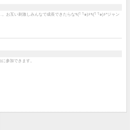
成長できたらな٩(･ิ ･ิ๑)۶٩(･ิ ･ิ๑)۶*ジャン
由に参加できます。