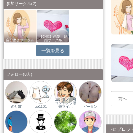
参加サークル
(2)
【公式】恋愛・結
自分磨きサークル
婚サークル
一覧を見る
フォロー
(8人)
前へ
エンタメ｜AI
コンテンツ販
のりぽ
go1101
売マイ…
ピータン
プロフ