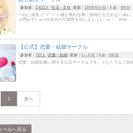
参加者：
2,611人
生活・文化
更新：
2時間40分前
入会：
8年前
つねに成長⸜(* ॑꒳ ॑* )⸝歳を重ねる事に挑戦心を忘れない為に…。お互い刺激しみんなで
ル問わず(´-ω-)ｳﾑ自分の可能性を信じましょ(´・ω・｀)http…
【公式】恋愛・結婚サークル
参加者：
727人
恋愛・結婚
更新：
5ヶ月前
入会：
8年前
恋愛・結婚全般に関する公式サークルです。どなたでもご自
1
次へ
ィールへ戻る