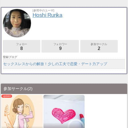
[参照中のユーザ]
Hoshi Rurika
フォロー
フォロワー
参加サークル
8
9
2
登録ブログ
セックスレスからの解放！少しの工夫で恋愛・デート力アップ
参加サークル
(2)