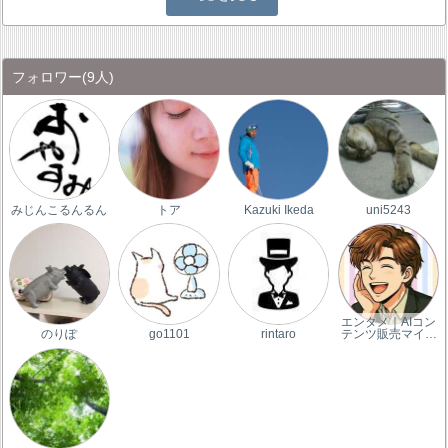
フォロワー
(9人)
みじんこるんるん
トア
Kazuki Ikeda
uni5243
エンタメ｜AIコン
のりぽ
go1101
rintaro
テンツ販売マイ…