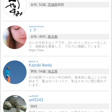
女性
52歳
茨城県
県西
uranai-voices
トア
女性
40代
東京都
占いが大好きなトアです。占いのインタビューをした
り、体験談を募集して、ブログに掲載しています。
https://ww…
iketch_k
Kazuki Ikeda
男性
54歳
埼玉県
只今絶賛プータロー中の40代。基本的に遊ぶことが大
好きで、夏はロードバイク、冬はスキーに明け暮れて
います。
uni5243
uni5243
50代