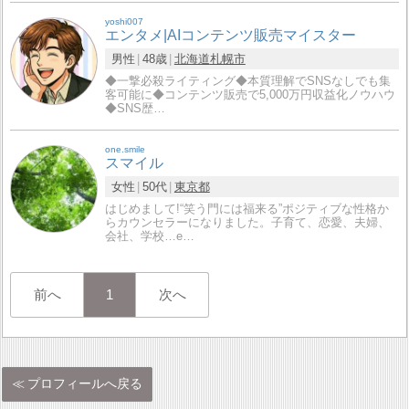
yoshi007
エンタメ|AIコンテンツ販売マイスター
男性
48歳
北海道
札幌市
◆一撃必殺ライティング◆本質理解でSNSなしでも集
客可能に◆コンテンツ販売で5,000万円収益化ノウハウ
◆SNS歴…
one.smile
スマイル
女性
50代
東京都
はじめまして!“笑う門には福来る”ポジティブな性格か
らカウンセラーになりました。子育て、恋愛、夫婦、
会社、学校…e…
前へ
1
次へ
プロフィールへ戻る