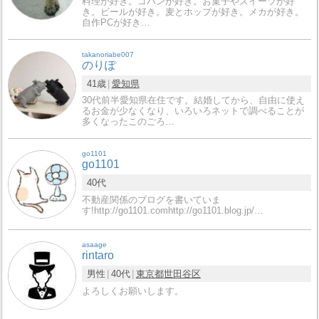
料理が好き。ゴハンが好き。お菓子やスイーツが好
き。ビールが好き。麦とホップが好き。メカが好き。
自作PCが好き…
takanoriabe007
のりぽ
41歳
愛知県
30代前半愛知県在住です。結婚してから、自由に使え
るお金が少なくなり、いろいろネットで調べることが
多くなったこのごろ…
go1101
go1101
40代
不動産関係のブログを書いていま
す!http://go1101.comhttp://go1101.blog.jp/…
asaage
rintaro
男性
40代
東京都
世田谷区
よろしくお願いします。