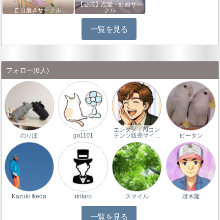
【公式】恋愛・結婚サー
自分磨きサークル
クル
一覧を見る
フォロー
(8人)
エンタメ｜AIコン
のりぽ
go1101
テンツ販売マイ…
ピータン
Kazuki Ikeda
rintaro
スマイル
冴木隆
一覧を見る