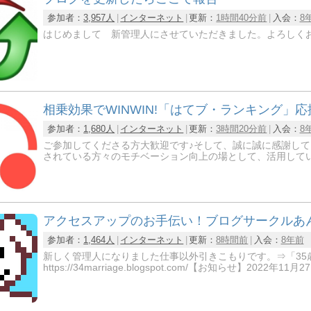
参加者：
3,957人
インターネット
更新：
1時間40分前
入会：
8
はじめまして 新管理人にさせていただきました。よろしく
相乗効果でWINWIN!「はてブ・ランキング」
参加者：
1,680人
インターネット
更新：
3時間20分前
入会：
8
ご参加してくださる方大歓迎です♪そして、誠に誠に感謝して
されている方々のモチベーション向上の場として、活用していた
アクセスアップのお手伝い！ブログサークルあ
参加者：
1,464人
インターネット
更新：
8時間前
入会：
8年前
新しく管理人になりました仕事以外引きこもりです。⇒「35
https://34marriage.blogspot.com/【お知らせ】2022年