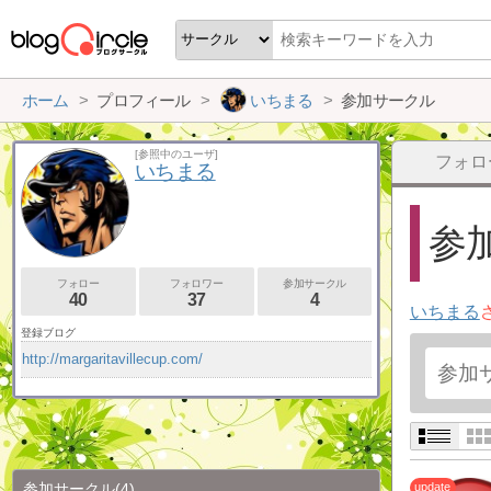
ホーム
プロフィール
いちまる
参加サークル
[参照中のユーザ]
フォロ
いちまる
参加
フォロー
フォロワー
参加サークル
40
37
4
いちまる
登録ブログ
http://margaritavillecup.com/
参加サークル
(4)