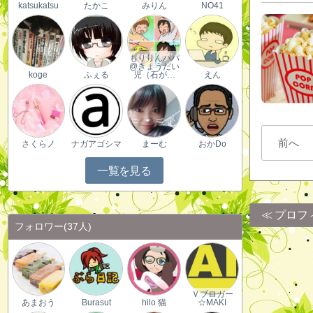
katsukatsu
たかこ
みりん
NO41
もりりんパパ
@きょうだい
koge
ふぇる
児（石が…
えん
前へ
さくらノ
ナガアゴシマ
まーむ
おかDo
一覧を見る
プロフ
フォロワー
(37人)
Ｖブロガー
あまおう
Burasut
hilo 猫
☆MAKI