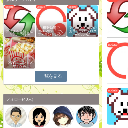
相乗効果で
アクセスアップの
ブログを更新した
WINWIN!「はて
お手伝い！ブログ
らここで報告
ブ・ランキング…
サークルあん…
【公式】エンタメ
サークル
一覧を見る
フォロー
(40人)