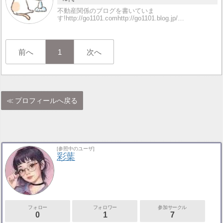
不動産関係のブログを書いていま
す!http://go1101.comhttp://go1101.blog.jp/…
前へ
1
次へ
プロフィールへ戻る
[参照中のユーザ]
彩葉
フォロー
フォロワー
参加サークル
0
1
7