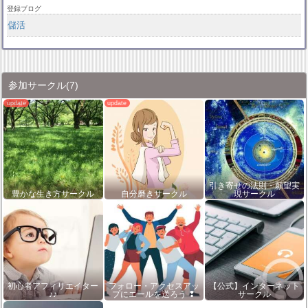
登録ブログ
儲活
参加サークル
(7)
引き寄せの法則・願望実
豊かな生き方サークル
自分磨きサークル
現サークル
初心者アフィリエイター
フォロー・アクセスアッ
【公式】インターネット
♪♪
プにエールを送ろう ❢
サークル