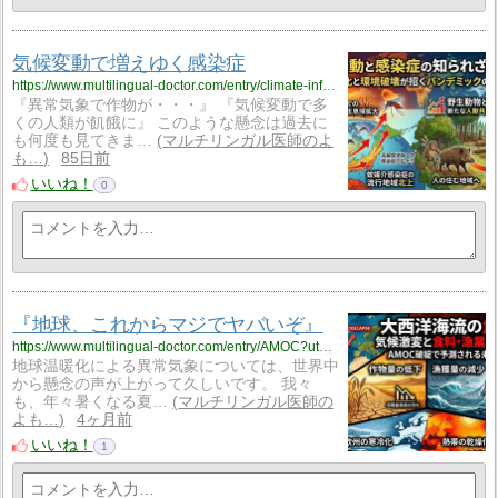
気候変動で増えゆく感染症
https://www.multilingual-doctor.com/entry/climate-infection?utm_source=feed
『異常気象で作物が・・・』 『気候変動で多
くの人類が飢餓に』 このような懸念は過去に
も何度も見てきま…
マルチリンガル医師のよ
も…
85日前
いいね！
0
『地球、これからマジでヤバいぞ』
https://www.multilingual-doctor.com/entry/AMOC?utm_source=feed
地球温暖化による異常気象については、世界中
から懸念の声が上がって久しいです。 我々
も、年々暑くなる夏…
マルチリンガル医師の
よも…
4ヶ月前
いいね！
1