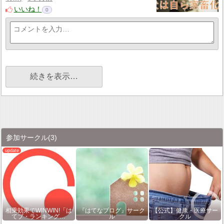
いいね！
0
続きを表示…
参加サークル
(3)
相乗効果でWINWIN!「は
『はてなブログ』サーク
【公式】健康・医療サー
てブ・ランキング…
ル
クル