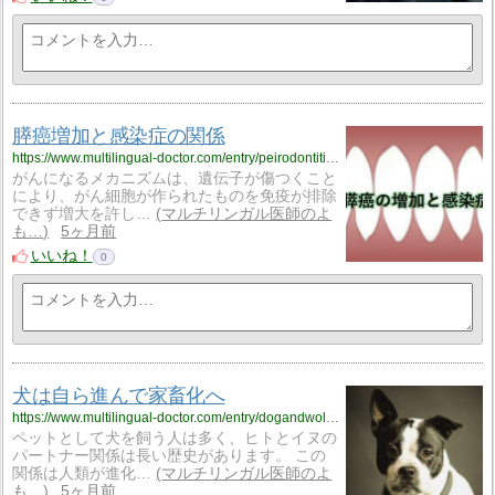
膵癌増加と感染症の関係
https://www.multilingual-doctor.com/entry/peirodontitis?utm_source=feed
がんになるメカニズムは、遺伝子が傷つくこと
により、がん細胞が作られたものを免疫が排除
できず増大を許し…
マルチリンガル医師のよ
も…
5ヶ月前
いいね！
0
犬は自ら進んで家畜化へ
https://www.multilingual-doctor.com/entry/dogandwolf?utm_source=feed
ペットとして犬を飼う人は多く、ヒトとイヌの
パートナー関係は長い歴史があります。 この
関係は人類が進化…
マルチリンガル医師のよ
も…
5ヶ月前