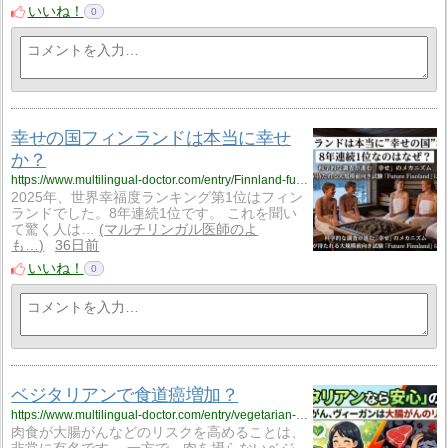
いいね！
0
幸せの国フィンランドは本当に幸せ
か？
https://www.multilingual-doctor.com/entry/Finnland-future?utm_source=feed
2025年、世界幸福度ランキング第1位はフィン
ランドでした。8年連続1位です。 これを聞い
て驚く人は…
マルチリンガル医師のよ
も…
36日前
いいね！
0
ベジタリアンで食道癌増加？
https://www.multilingual-doctor.com/entry/vegetarian-cancer?utm_source=feed
肉食が大腸がんなどのリスクを高めることは、