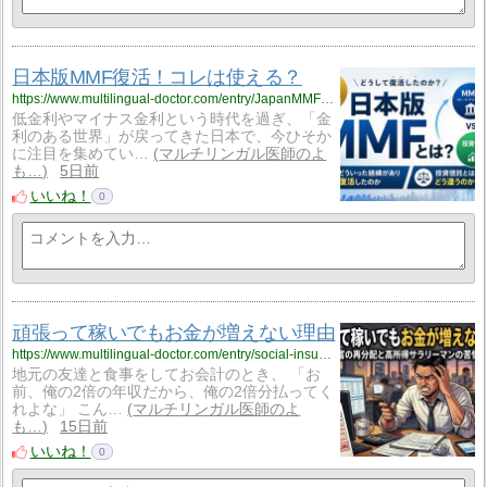
日本版MMF復活！コレは使える？
https://www.multilingual-doctor.com/entry/JapanMMF?utm_source=feed
低金利やマイナス金利という時代を過ぎ、「金
利のある世界」が戻ってきた日本で、今ひそか
に注目を集めてい…
マルチリンガル医師のよ
も…
5日前
いいね！
0
頑張って稼いでもお金が増えない理由
https://www.multilingual-doctor.com/entry/social-insurance?utm_source=feed
地元の友達と食事をしてお会計のとき、 「お
前、俺の2倍の年収だから、俺の2倍分払ってく
れよな」 こん…
マルチリンガル医師のよ
も…
15日前
いいね！
0