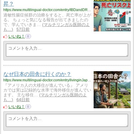
昇？
https://www.multilingual-doctor.com/entry/IBDandDRUGS?utm_source=feed
過敏性腸症候群の治療をすると、死亡率が上が
る。 ちょっと気になる報告が出てきましたの
で、学んでいきま…
マルチリンガル医師のよ
も…
57日前
いいね！
0
なぜ日本の田舎に行くのか？
https://www.multilingual-doctor.com/entry/livinginJapan?utm_source=feed
『アメリカ人の大移住が進んでいる』 アメリ
カでは実は記録的な水準で海外移住が進んでい
ます。 主な移住…
マルチリンガル医師のよ
も…
64日前
いいね！
0