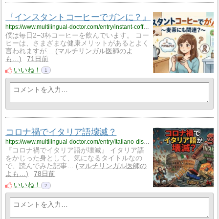
『インスタントコーヒーでガンに？』
https://www.multilingual-doctor.com/entry/instant-coffee-cancer?utm_source=feed
僕は毎日2−3杯コーヒーを飲んでいます。 コー
ヒーは、さまざまな健康メリットがあるとよく
言われますが…
マルチリンガル医師のよ
も…
71日前
いいね！
1
コロナ禍でイタリア語壊滅？
https://www.multilingual-doctor.com/entry/Italiano-disappearing?utm_source=feed
『コロナ禍でイタリア語が壊滅』 イタリア語
をかじった身として、気になるタイトルなの
で、読んでみた記事…
マルチリンガル医師の
よも…
78日前
いいね！
2