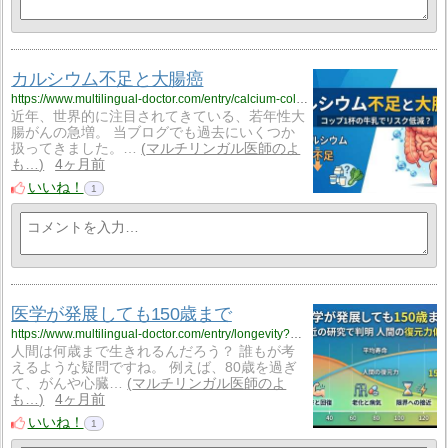
カルシウム不足と大腸癌
https://www.multilingual-doctor.com/entry/calcium-colon-cancer?utm_source=feed
近年、世界的に注目されてきている、若年性大
腸がんの急増。 当ブログでも過去にいくつか
扱ってきました。…
マルチリンガル医師のよ
も…
4ヶ月前
いいね！
1
医学が発展しても150歳まで
https://www.multilingual-doctor.com/entry/longevity?utm_source=feed
人間は何歳まで生きれるんだろう？ 誰もが考
えるような疑問ですね。 例えば、80歳を過ぎ
て、がんや心臓…
マルチリンガル医師のよ
も…
4ヶ月前
いいね！
1