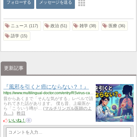
フォローする
メッセージを送る
ニュース
政治
雑学
医療
117
51
38
36
語学
15
更新記事
『風邪を引くと癌にならない？！』
https://www.multilingual-doctor.com/entry/RSvirus-cancer?utm_source=feed
昔からあくまで「そんな気がする」レベルで語
られてきた話があります。 僕も昔、上級医か
ら「こういう噂が…
マルチリンガル医師のよ
も…
昨日
いいね！
0