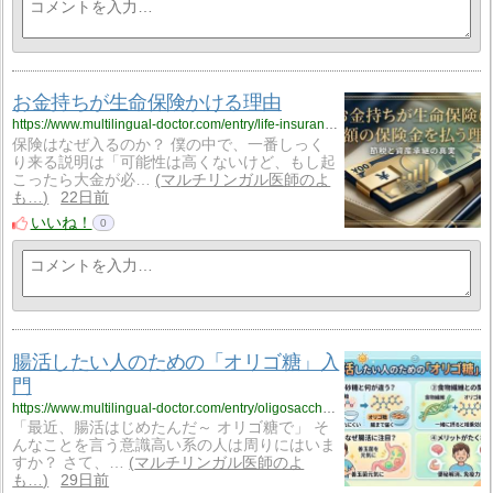
お金持ちが生命保険かける理由
https://www.multilingual-doctor.com/entry/life-insurance?utm_source=feed
保険はなぜ入るのか？ 僕の中で、一番しっく
り来る説明は「可能性は高くないけど、もし起
こったら大金が必…
マルチリンガル医師のよ
も…
22日前
いいね！
0
腸活したい人のための「オリゴ糖」入
門
https://www.multilingual-doctor.com/entry/oligosaccharide?utm_source=feed
「最近、腸活はじめたんだ～ オリゴ糖で」 そ
んなことを言う意識高い系の人は周りにはいま
すか？ さて、…
マルチリンガル医師のよ
も…
29日前