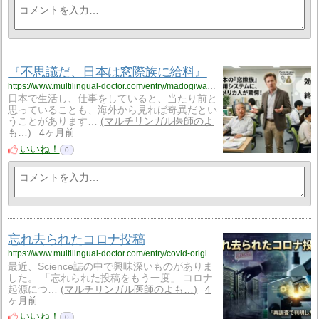
『不思議だ、日本は窓際族に給料』
https://www.multilingual-doctor.com/entry/madogiwazoku?utm_source=feed
日本で生活し、仕事をしていると、当たり前と
思っていることも、海外から見れば奇異だとい
うことがあります…
マルチリンガル医師のよ
も…
4ヶ月前
いいね！
0
忘れ去られたコロナ投稿
https://www.multilingual-doctor.com/entry/covid-origin-revisit?utm_source=feed
最近、Science誌の中で興味深いものがありま
した。 「忘れられた投稿をもう一度」 コロナ
起源につ…
マルチリンガル医師のよも…
4
ヶ月前
いいね！
0