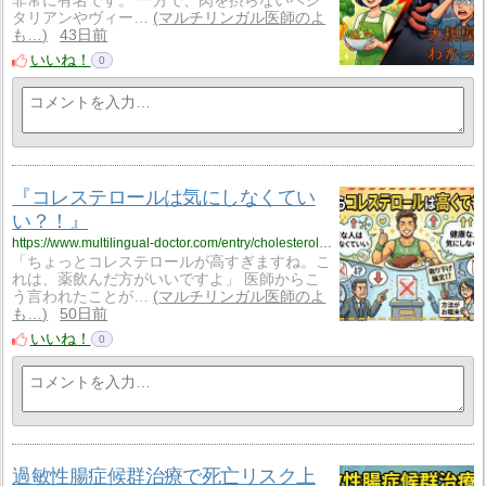
非常に有名です。 一方で、肉を摂らないベジ
タリアンやヴィー…
マルチリンガル医師のよ
も…
43日前
いいね！
0
『コレステロールは気にしなくてい
い？！』
https://www.multilingual-doctor.com/entry/cholesterol-ignore?utm_source=feed
「ちょっとコレステロールが高すぎますね。こ
れは、薬飲んだ方がいいですよ」 医師からこ
う言われたことが…
マルチリンガル医師のよ
も…
50日前
いいね！
0
過敏性腸症候群治療で死亡リスク上