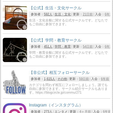
【公式】生活・文化サークル
参加者：
592人
生活・文化
更新：
21日前
入会：
6年前
生活・文化全般に関する公式サークルです。どなたで
もご自由に参加できます。
【公式】学問・教育サークル
参加者：
451人
学問・教育
更新：
54日前
入会：
6年前
学問・教育全般に関する公式サークルです。どなたで
もご自由に参加できます。
【非公式】相互フォローサークル
参加者：
1,615人
その他
更新：
59日前
入会：
6年前
カテゴリを問わず相互にフォローしましょう。誰でも
自由に参加できます。サークル紹介サークルもありま
す。https://blogcircle.jp/commu/271
Instagram（インスタグラム）
参加者：
273人
エンタメ
更新：
4ヶ月前
入会：
6年前