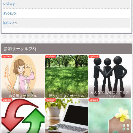
d-diary
avoavo
kei-kichi
参加サークル
(23)
みんなで気軽にアクセス
自分磨きサークル
豊かな生き方サークル
アップ