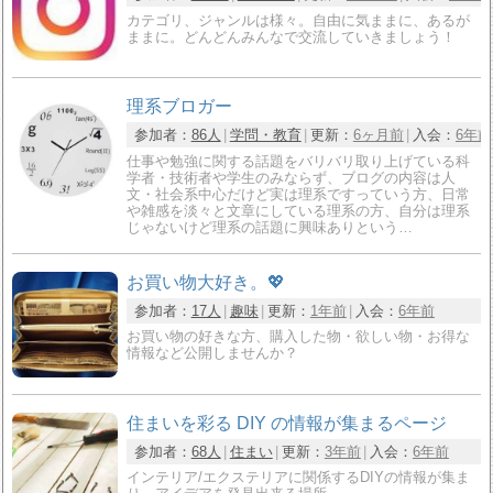
カテゴリ、ジャンルは様々。自由に気ままに、あるが
ままに。どんどんみんなで交流していきましょう！
理系ブロガー
参加者：
86人
学問・教育
更新：
6ヶ月前
入会：
6年前
仕事や勉強に関する話題をバリバリ取り上げている科
学者・技術者や学生のみならず、ブログの内容は人
文・社会系中心だけど実は理系ですっていう方、日常
や雑感を淡々と文章にしている理系の方、自分は理系
じゃないけど理系の話題に興味ありという…
お買い物大好き。💖
参加者：
17人
趣味
更新：
1年前
入会：
6年前
お買い物の好きな方、購入した物・欲しい物・お得な
情報など公開しませんか？
住まいを彩る DIY の情報が集まるページ
参加者：
68人
住まい
更新：
3年前
入会：
6年前
インテリア/エクステリアに関係するDIYの情報が集ま