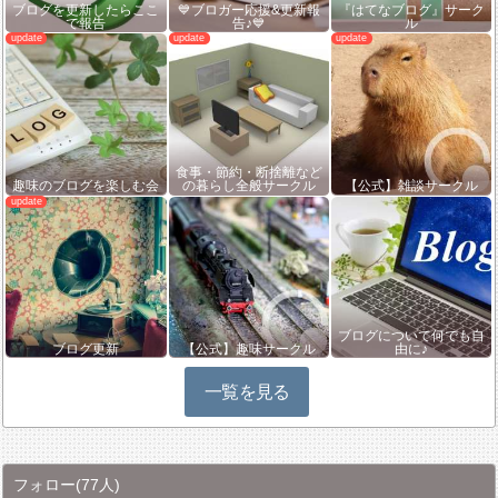
ブログを更新したらここ
💙ブロガー応援&更新報
『はてなブログ』サーク
で報告
告♪💙
ル
食事・節約・断捨離など
趣味のブログを楽しむ会
の暮らし全般サークル
【公式】雑談サークル
ブログについて何でも自
ブログ更新
【公式】趣味サークル
由に♪
一覧を見る
フォロー
(77人)