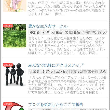
つねに成長⸜(* ॑꒳ ॑* )⸝歳を重ねる事に挑戦心を忘れな
い為に…。お互い刺激しみんなで成長できたらな٩(･ิ ･ิ
๑)۶٩(･ิ ･ิ๑)۶*ジャンル問わず(´-ω-)ｳﾑ自分の可能性を信
じましょ(´・ω・｀)http…
豊かな生き方サークル
参加者：
2,384人
生活・文化
更新：
1時間10分前
入会
自分らしく、深く豊かな人生を生きるために、ライフ
スタイルに取り入れられる智慧や、趣味など、情報を
共有し合えるサークルです。たった一度の人生だか
ら、せっかくなら、悔いなく、心と身体でめいっぱい
経験して、人生を終えるときに、「ああ、最高…
みんなで気軽にアクセスアップ
参加者：
1,874人
エンタメ
更新：
1時間30分前
入会：
『 みんなで気軽にアクセスアップ 』は、サークルの参
加者同士が各自のブログの内容を日常から精読するこ
とから相互理解し、その上でアクセスアップに向けた
共通課題やアドバイス等を連携し合い、互いがより良
い方向性を見い出せるよう研鑽することを目的と…
ブログを更新したらここで報告