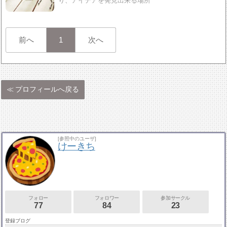
り、アイデアを発見出来る場所
前へ
1
次へ
プロフィールへ戻る
[参照中のユーザ]
けーきち
フォロー
フォロワー
参加サークル
77
84
23
登録ブログ