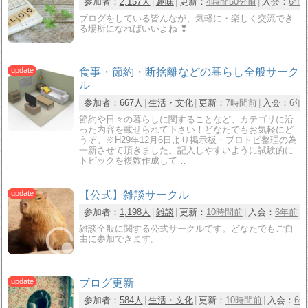
参加者：
2,157人
趣味
更新：
4時間50分前
入会：
6年
ブログをしている皆んなが、気軽に・楽しく交流でき
る場所になればいいよね ❢
食事・節約・断捨離などの暮らし全般サーク
ル
参加者：
667人
生活・文化
更新：
7時間前
入会：
6年
節約や日々の暮らしに関することなど、カテゴリに沿
った内容を載せられて下さい！どなたでもお気軽にど
うぞ。※H29年12月6日より掲示板・ブロトピ整理の為
一新させて頂きました。記入しやすいように試験的に
トピックを複数作成して…
【公式】雑談サークル
参加者：
1,198人
雑談
更新：
10時間前
入会：
6年前
雑談全般に関する公式サークルです。どなたでもご自
由に参加できます。
ブログ更新
参加者：
584人
生活・文化
更新：
10時間前
入会：
6