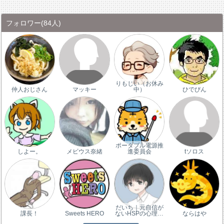
フォロワー
(84人)
りもじい（お休み
仲人おじさん
マッキー
中）
ひでぴん
ポータブル電源推
しよー。
メビウス奈緒
進委員会
tソロス
だいち｜元自信が
課長！
Sweets HERO
ないHSPの心理…
ならはや