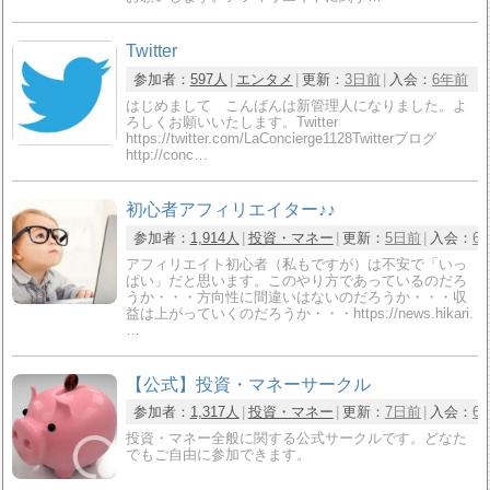
Twitter
参加者：
597人
エンタメ
更新：
3日前
入会：
6年前
はじめまして こんばんは新管理人になりました。よ
ろしくお願いいたします。Twitter
https://twitter.com/LaConcierge1128Twitterブログ
http://conc…
初心者アフィリエイター♪♪
参加者：
1,914人
投資・マネー
更新：
5日前
入会：
6
アフィリエイト初心者（私もですが）は不安で「いっ
ぱい」だと思います。このやり方であっているのだろ
うか・・・方向性に間違いはないのだろうか・・・収
益は上がっていくのだろうか・・・https://news.hikari.
…
【公式】投資・マネーサークル
参加者：
1,317人
投資・マネー
更新：
7日前
入会：
6
投資・マネー全般に関する公式サークルです。どなた
でもご自由に参加できます。