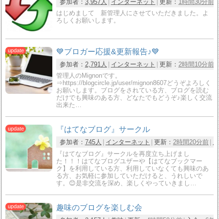
参加者：
3,957人
インターネット
更新：
1時間30分前
はじめまして 新管理人にさせていただきました。よ
ろしくお願いします。
💙ブロガー応援&更新報告♪💙
参加者：
2,791人
インターネット
更新：
2時間10分前
管理人のMignonです。
⇒https://blogcircle.jp/user/mignon8607どうぞよろしく
お願いします。ブログをされている方、ブログを読む
だけでも興味のある方、どなたでもどうぞ♪楽しく交流
出来た…
『はてなブログ』サークル
参加者：
745人
インターネット
更新：
2時間20分前
入
『はてなブログ』サークルを再度立ち上げまし
た！！！はてなブログユザーや【はてなブックマー
ク】を利用している方、利用していなくても興味のあ
る方、お気軽に参加していただけると、うれしいで
す。😊是非交流を深め、楽しくやっていきまし…
趣味のブログを楽しむ会