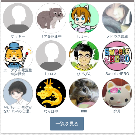
マッキー
リア＠休止中
しよー。
メビウス奈緒
ポータブル電源推
進委員会
tソロス
ひでぴん
Sweets HERO
だいち｜元自信が
ないHSPの心理…
ならはや
miu
酔月
一覧を見る