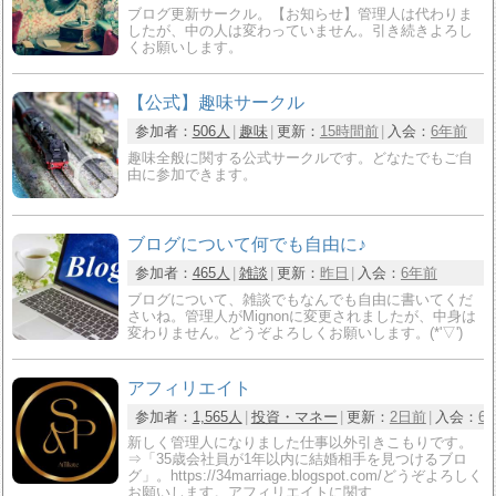
ブログ更新サークル。【お知らせ】管理人は代わりま
したが、中の人は変わっていません。引き続きよろし
くお願いします。
【公式】趣味サークル
参加者：
506人
趣味
更新：
15時間前
入会：
6年前
趣味全般に関する公式サークルです。どなたでもご自
由に参加できます。
ブログについて何でも自由に♪
参加者：
465人
雑談
更新：
昨日
入会：
6年前
ブログについて、雑談でもなんでも自由に書いてくだ
さいね。管理人がMignonに変更されましたが、中身は
変わりません。どうぞよろしくお願いします。(*'▽')
アフィリエイト
参加者：
1,565人
投資・マネー
更新：
2日前
入会：
6
新しく管理人になりました仕事以外引きこもりです。
⇒「35歳会社員が1年以内に結婚相手を見つけるブロ
グ」。https://34marriage.blogspot.com/どうぞよろしく
お願いします。アフィリエイトに関す…