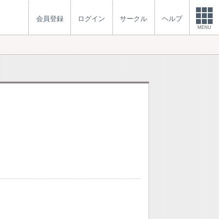
会員登録
ログイン
サークル
ヘルプ
MENU