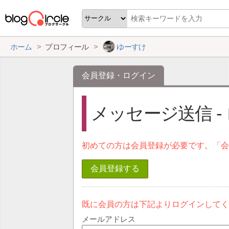
ホーム
プロフィール
ゆーすけ
会員登録・ログイン
メッセージ送信 -
初めての方は会員登録が必要です。「
会員登録する
既に会員の方は下記よりログインして
メールアドレス