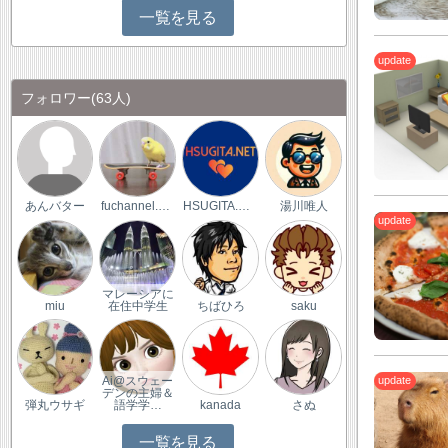
一覧を見る
フォロワー
(63人)
あんバター
fuchannel.com
HSUGITA.NET
湯川唯人
マレーシアに
miu
在住中学生
ちばひろ
saku
Ai@スウェー
デンの主婦＆
弾丸ウサギ
語学学…
kanada
さぬ
一覧を見る