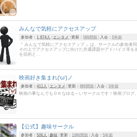
みんなで気軽にアクセスアップ
参加者：
1,874人
エンタメ
更新：
5時間前
入会：
5年前
『 みんなで気軽にアクセスアップ 』は、サークルの参加者
その上でアクセスアップに向けた共通課題やアドバイス等を
を目的と…
映画好き集まれ('ω')ノ
参加者：
411人
エンタメ
更新：
8時間前
入会：
5年前
映画の事なんでもＯＫなゆる～いサークルです！映画ブログ、
【公式】趣味サークル
参加者：
506人
趣味
更新：
10時間前
入会：
5年前