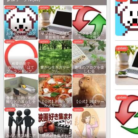
アクセスアップの
お手伝い！ブログ
💙ブロガー応援&
ブログを更新した
サークルあん…
更新報告♪💙
らここで報告
相乗効果で
WINWIN!「はて
豊かな生き方サー
趣味のブログを楽
ブ・ランキング…
クル
しむ会
食事・節約・断捨
離などの暮らし全
【公式】料理・グ
【公式】雑談サー
般サークル
ルメサークル
クル
みんなで気軽にア
映画好き集まれ