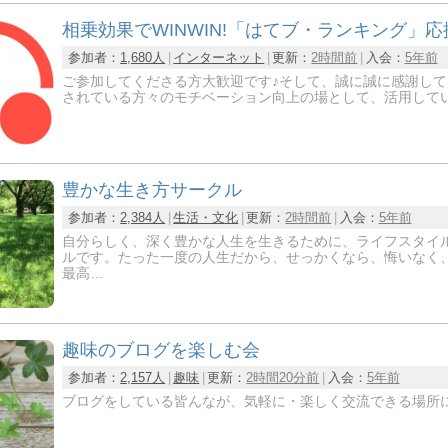
相乗効果でWINWIN!「はてブ・ランキング」
参加者：
1,680人
インターネット
更新：
2時間前
入会：
5年前
ご参加してくださる方大歓迎です♪そして、誠に誠に感謝して
されている方々のモチベーション向上の場として、活用していた
豊かな生き方サークル
参加者：
2,384人
生活・文化
更新：
2時間前
入会：
5年前
自分らしく、深く豊かな人生を生きるために、ライフスタイ
ルです。たった一度の人生だから、せっかくなら、悔いなく
最高…
趣味のブログを楽しむ会
参加者：
2,157人
趣味
更新：
2時間20分前
入会：
5年前
ブログをしている皆んなが、気軽に・楽しく交流できる場所に