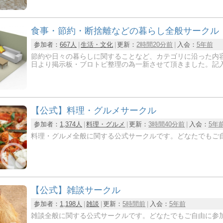
食事・節約・断捨離などの暮らし全般サークル
参加者：
667人
生活・文化
更新：
2時間20分前
入会：
5年前
節約や日々の暮らしに関することなど、カテゴリに沿った内容
日より掲示板・ブロトピ整理の為一新させて頂きました。記
【公式】料理・グルメサークル
参加者：
1,374人
料理・グルメ
更新：
3時間40分前
入会：
5年
料理・グルメ全般に関する公式サークルです。どなたでもご
【公式】雑談サークル
参加者：
1,198人
雑談
更新：
5時間前
入会：
5年前
雑談全般に関する公式サークルです。どなたでもご自由に参