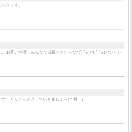
加できます。
成長できたらな٩(･ิ ･ิ๑)۶٩(･ิ ･ิ๑)۶*ジャン
！どんどん紹介していきましょー( *´艸｀)