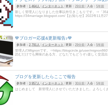
参加者：
1,464人
インターネット
更新：
29分前
入会：
5年前
新しく管理人になりました仕事以外引きこもりです。⇒「35
https://34marriage.blogspot.com/【お知らせ】2022年
💙ブロガー応援&更新報告♪💙
参加者：
2,791人
インターネット
更新：
29分前
入会：
5年前
管理人のMignonです。⇒https://blogcircle.jp/us
読むだけでも興味のある方、どなたでもどうぞ♪楽しく交流出
ブログを更新したらここで報告
参加者：
3,957人
インターネット
更新：
30分前
入会：
5年前
はじめまして 新管理人にさせていただきました。よろしく