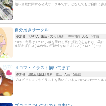
趣味全般に関する公式サークルです。どなたでもご自由に参
自分磨きサークル
参加者：
2,611人
生活・文化
更新：
10時間前
入会：
5年前
つねに成長⸜(* ॑꒳ ॑* )⸝歳を重ねる事に挑戦心を忘れない為に…。お互い刺激しみんなで
ル問わず(´-ω-)ｳﾑ自分の可能性を信じましょ(´・ω・｀)http…
４コマ・イラスト描いてます
参加者：
184人
趣味
更新：
昨日
入会：
5年前
ブログで４コマやイラストを描いている人のためのサークルです
ブログについて何でも自由に♪