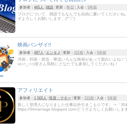
参加者：
465人
雑談
更新：
昨日
入会：
5年前
ブログについて、雑談でもなんでも自由に書いてくださいね。
ぞよろしくお願いします。(*'▽')
映画バンザイ!!
参加者：
497人
エンタメ
更新：
2日前
入会：
5年前
洋画・邦画・韓流・華流いろんな映画があって面白いよね！
v(=∩_∩=)皆さん気軽にどなたでも参加してくださいね！
アフィリエイト
参加者：
1,565人
投資・マネー
更新：
2日前
入会：
5年前
新しく管理人になりました仕事以外引きこもりです。⇒「35
https://34marriage.blogspot.com/どうぞよろしく