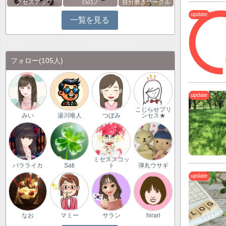
クセスアップ
('ω')ノ
自分磨きサークル
一覧を見る
フォロー
(105人)
こじらせプリ
みい
湯川唯人
つぼみ
ンセス★
ミセススコッ
バラライカ
Sati
ト
弾丸ウサギ
なお
マミー
サラン
hirari