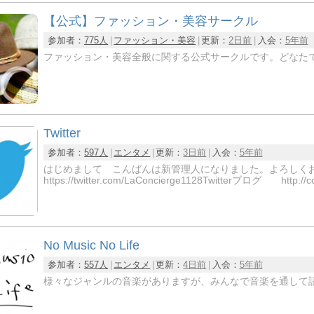
【公式】ファッション・美容サークル
参加者：
775人
ファッション・美容
更新：
2日前
入会：
5年前
ファッション・美容全般に関する公式サークルです。どなた
Twitter
参加者：
597人
エンタメ
更新：
3日前
入会：
5年前
はじめまして こんばんは新管理人になりました。よろし
https://twitter.com/LaConcierge1128Twitterブログ http://
No Music No Life
参加者：
557人
エンタメ
更新：
4日前
入会：
5年前
様々なジャンルの音楽がありますが、みんなで音楽を通して