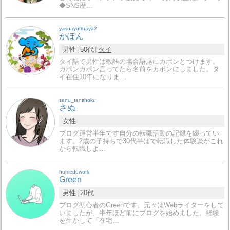
◆SNS歴…
yasuayutthaya2
かぽん
男性
50代
タイ
タイ語で男性は敬語の場合語尾にカポンとつけます。
カポンカポン言ってたら名前をカポンにしました。タ
イ在住10年になりま…
sanu_tenshoku
さぬ
女性
ブログ運営半年です自分の転職活動の記録を綴ってい
ます。2歳の子持ちで30代半ばで転職した体験談がこれ
から転職しよ…
homedework
Green
男性
20代
ブログ初心者のGreenです。元々はWebライターをして
いましたが、半年ほど前にブログを始めました。経験
を生かして「在宅…