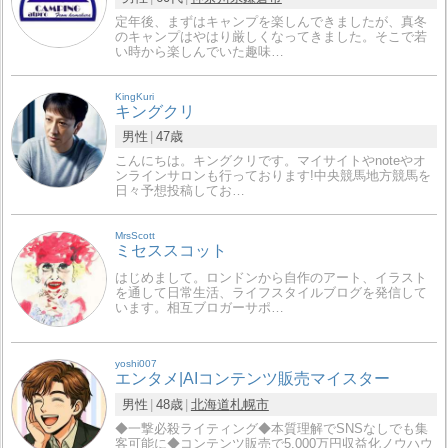
定年後、まずはキャンプを楽しんできましたが、真冬
のキャンプはやはり厳しくなってきました。そこで若
い時から楽しんでいた趣味…
KingKuri
キングクリ
男性
47歳
こんにちは。キングクリです。マイサイトやnoteやオ
ンラインサロンも行っております!中央競馬地方競馬を
日々予想投稿してお…
MrsScott
ミセススコット
はじめまして。ロンドンから自作のアート、イラスト
を通して日常生活、ライフスタイルブログを発信して
います。相互ブロガーサポ…
yoshi007
エンタメ|AIコンテンツ販売マイスター
男性
48歳
北海道
札幌市
◆一撃必殺ライティング◆本質理解でSNSなしでも集
客可能に◆コンテンツ販売で5,000万円収益化ノウハウ