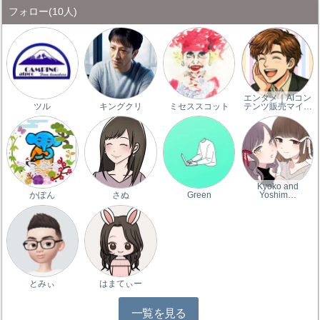
フォロー
(10人)
エンタメ｜AIコン
ツル
キングクリ
ミセススコット
テンツ販売マイ…
Kyoko and
かぽん
さぬ
Green
Yoshim…
とみぃ
はまてぃー
一覧を見る