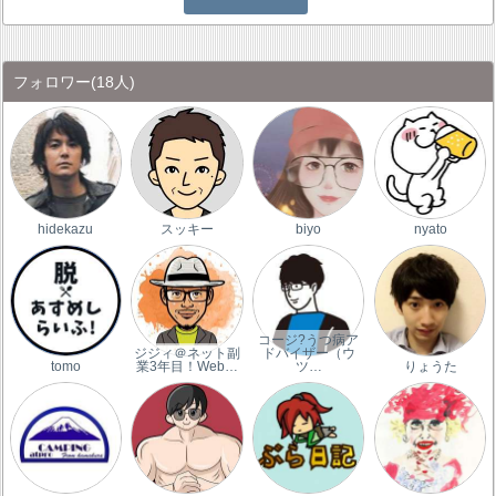
フォロワー
(18人)
hidekazu
スッキー
biyo
nyato
コージ?うつ病ア
ジジィ＠ネット副
ドバイザー（ウ
tomo
業3年目！Web…
ツ…
りょうた