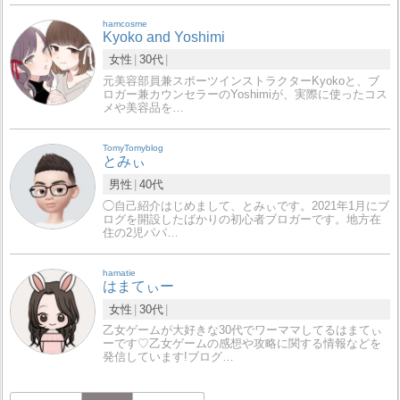
hamcosme
Kyoko and Yoshimi
女性
30代
元美容部員兼スポーツインストラクターKyokoと、ブ
ロガー兼カウンセラーのYoshimiが、実際に使ったコス
メや美容品を…
TomyTomyblog
とみぃ
男性
40代
◯自己紹介はじめまして、とみぃです。2021年1月にブ
ログを開設したばかりの初心者ブロガーです。地方在
住の2児パパ…
hamatie
はまてぃー
女性
30代
乙女ゲームが大好きな30代でワーママしてるはまてぃ
ーです♡乙女ゲームの感想や攻略に関する情報などを
発信しています!ブログ…