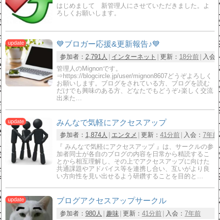
はじめまして 新管理人にさせていただきました。よ
ろしくお願いします。
💙ブロガー応援&更新報告♪💙
参加者：
2,791人
インターネット
更新：
18分前
入会
管理人のMignonです。
⇒https://blogcircle.jp/user/mignon8607どうぞよろしく
お願いします。ブログをされている方、ブログを読む
だけでも興味のある方、どなたでもどうぞ♪楽しく交流
出来た…
みんなで気軽にアクセスアップ
参加者：
1,874人
エンタメ
更新：
41分前
入会：
7年前
『 みんなで気軽にアクセスアップ 』は、サークルの参
加者同士が各自のブログの内容を日常から精読するこ
とから相互理解し、その上でアクセスアップに向けた
共通課題やアドバイス等を連携し合い、互いがより良
い方向性を見い出せるよう研鑽することを目的と…
ブログアクセスアップサークル
参加者：
980人
趣味
更新：
41分前
入会：
7年前