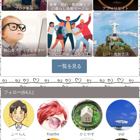
食事・節約・断捨離など
ブログ更新
の暮らし全般サークル
アフィリエイト
初心者アフィリエイター
フォロー・アクセスアッ
♪♪
プにエールを送ろう ❢
ビバ！海外生活
一覧を見る
フォロー
(64人)
ふーらん
Kapiba
かとやす
yuji