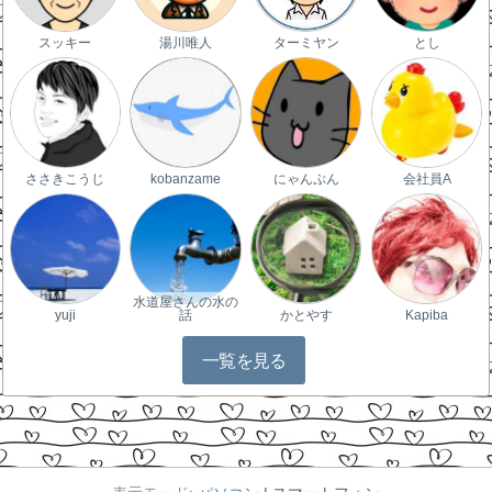
スッキー
湯川唯人
ターミヤン
とし
ささきこうじ
kobanzame
にゃんぷん
会社員A
水道屋さんの水の
yuji
話
かとやす
Kapiba
一覧を見る