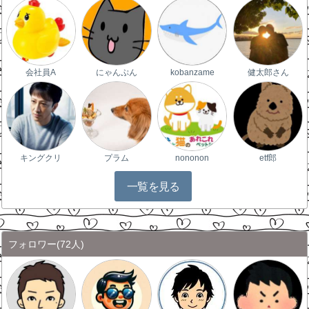
会社員A
にゃんぷん
kobanzame
健太郎さん
キングクリ
プラム
nononon
etf郎
一覧を見る
フォロワー
(72人)