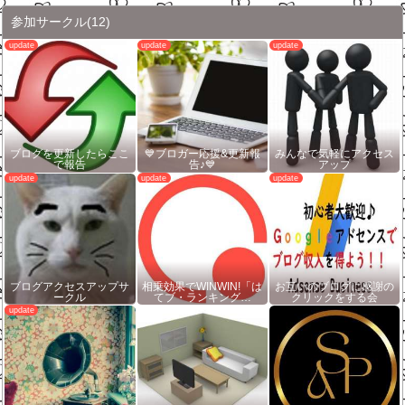
参加サークル
(12)
ブログを更新したらここ
💙ブロガー応援&更新報
みんなで気軽にアクセス
で報告
告♪💙
アップ
ブログアクセスアップサ
相乗効果でWINWIN!「は
お互いのブログに感謝の
ークル
てブ・ランキング…
クリックをする会