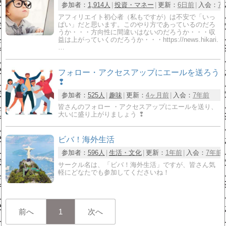
参加者：
1,914人
投資・マネー
更新：
6日前
入会：
7
アフィリエイト初心者（私もですが）は不安で「いっ
ぱい」だと思います。このやり方であっているのだろ
うか・・・方向性に間違いはないのだろうか・・・収
益は上がっていくのだろうか・・・https://news.hikari.
…
フォロー・アクセスアップにエールを送ろう
❢
参加者：
525人
趣味
更新：
4ヶ月前
入会：
7年前
皆さんのフォロー ・アクセスアップにエールを送り、
大いに盛り上がりましょう ❢
ビバ！海外生活
参加者：
596人
生活・文化
更新：
1年前
入会：
7年前
サークル名は、「ビバ！海外生活」ですが、皆さん気
軽にどなたでも参加してくださいね！
前へ
1
次へ