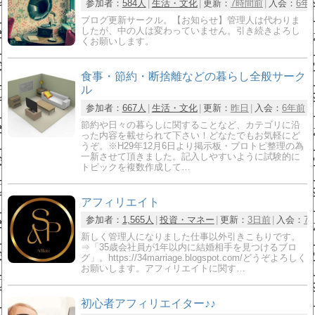
参加者：
584人
生活・文化
更新：
7時間前
入会：
6年
ブログ更新サークル。【お知らせ】管理人は代わりま
したが、中の人は変わっていません。引き続きよろし
くお願いします。
食事・節約・断捨離などの暮らし全般サーク
ル
参加者：
667人
生活・文化
更新：
昨日
入会：
6年前
節約や日々の暮らしに関することなど、カテゴリに沿
った内容を載せられて下さい！どなたでもお気軽にど
うぞ。※H29年12月6日より掲示板・ブロトピ整理の為
一新させて頂きました。記入しやすいように試験的に
トピックを複数作成して…
アフィリエイト
参加者：
1,565人
投資・マネー
更新：
3日前
入会：
7
新しく管理人になりました仕事以外引きこもりです。
⇒「35歳会社員が1年以内に結婚相手を見つけるブロ
グ」。https://34marriage.blogspot.com/どうぞよろしく
お願いします。アフィリエイトに関す…
初心者アフィリエイター♪♪