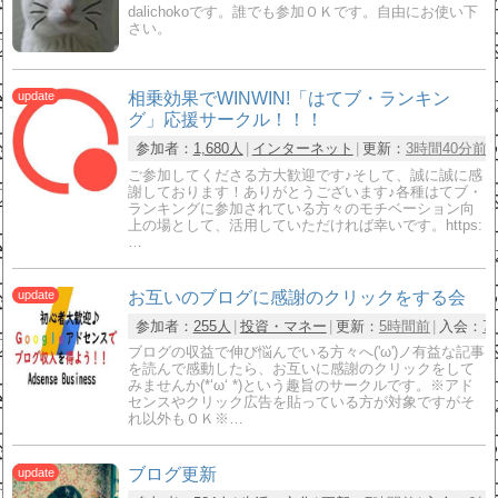
dalichokoです。誰でも参加ＯＫです。自由にお使い下
さい。
相乗効果でWINWIN!「はてブ・ランキン
グ」応援サークル！！！
参加者：
1,680人
インターネット
更新：
3時間40分前
ご参加してくださる方大歓迎です♪そして、誠に誠に感
謝しております！ありがとうございます♪各種はてブ・
ランキングに参加されている方々のモチベーション向
上の場として、活用していただければ幸いです。https:
…
お互いのブログに感謝のクリックをする会
参加者：
255人
投資・マネー
更新：
5時間前
入会：
7
ブログの収益で伸び悩んでいる方々へ('ω')ノ有益な記事
を読んで感動したら、お互いに感謝のクリックをして
みませんか(*‘ω‘ *)という趣旨のサークルです。※アド
センスやクリック広告を貼っている方が対象ですがそ
れ以外もＯＫ※…
ブログ更新