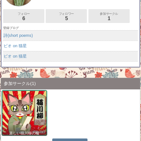
フォロー
フォロワー
参加サークル
6
5
1
登録ブログ
詩(short poems)
ビオ on 猫星
ビオ on 猫星
参加サークル
(1)
楽しい猫川柳の輪