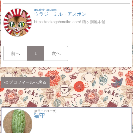
urazimir_asupon
ウラジーミル・アスポン
https://nekogahoraike.com/ 猫ヶ洞池本舗
前へ
1
次へ
プロフィールへ戻る
[参照中のユーザ]
猫守