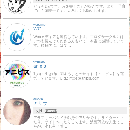
どうもDaiです。詩を書くことが好きです。また、子育
てにも奮闘中です。よろしくお願いします。
webclimb
WC
Webメディアを運営しています。ブログサークルには
いつも読んでくださる方もいて、本当に感謝していま
す。積極的に、はて…
ymttsa83
anipis
動物・生き物に関するまとめサイト【アニピス】を運
営しています。URL: https://anipis.com
alisa36
アリサ
女性
東京都
アラフォーバツイチ独身のアリサです。ライターやっ
たり、サイト作ったりしてます。波乱万丈な人生でし
たが、少し落ち着…