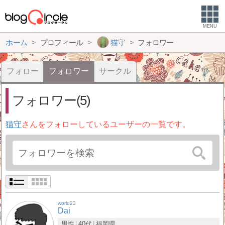
MENU
ホーム
プロフィール
猫守
フォロワー
フォロー
フォロワー
サークル
フォロワー(5)
猫守
さんをフォローしているユーザーの一覧です。
world23
Dai
男性
40代
福岡県