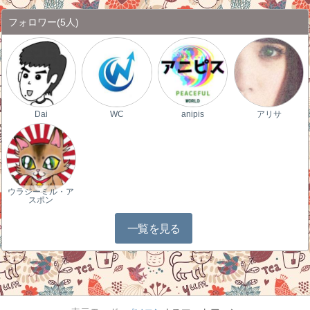
フォロワー
(5人)
Dai
WC
anipis
アリサ
ウラジーミル・ア
スポン
一覧を見る