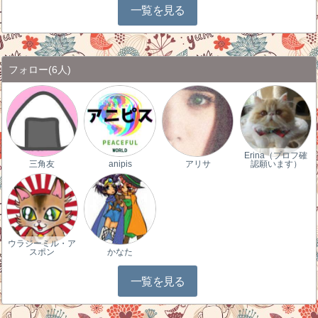
一覧を見る
フォロー
(6人)
Erina（プロフ確
三角友
anipis
アリサ
認願います）
ウラジーミル・ア
スポン
かなた
一覧を見る