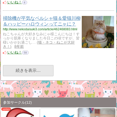
いいね！
4
掃除機が平気なペルシャ猫＆愛猫川柳
＆ハッピーハロウィンってニャに？
http://www.nekodaisuki3.com/article/462468083.html
ねこちゃんが大好きなみにゃ様こんにちは！す
っかり肌寒くなりました今日この頃ですが、皆
様いかがお過ごし…
猫・ネコ・ねこが大好
き！
8年前
いいね！
58
続きを表示…
参加サークル
(12)