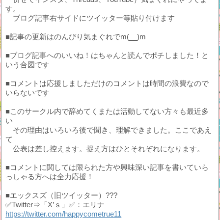
す。
ブログ記事右サイドにツイッター等貼り付けます
■記事の更新はのんびり気まぐれでm(__)m
■ブログ記事へのいいね！はちゃんと読んでポチしました！と
いう合図です
■コメントは応援しましただけのコメントは時間の浪費なので
いらないです
■このサークル内で辞めてくまたは活動してない方々も最近多
い
その理由はいろいろ後で聞き、理解できました。ここであえ
て
公表は差し控えます。捉え方はひとそれぞれになります。
■コメントに関しては限られた方や興味深い記事を書いていら
っしゃる方へは全力応援！
■エックスズ（旧ツイッター）???
✅Twitter⇒「X’ｓ」✅：エリナ
https://twitter.com/happycometrue11