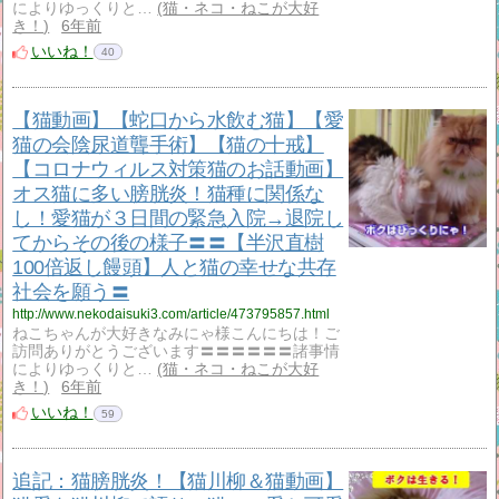
によりゆっくりと…
猫・ネコ・ねこが大好
き！
6年前
いいね！
40
【猫動画】【蛇口から水飲む猫】【愛
猫の会陰尿道聾手術】【猫の十戒】
【コロナウィルス対策猫のお話動画】
オス猫に多い膀胱炎！猫種に関係な
し！愛猫が３日間の緊急入院→退院し
てからその後の様子〓〓【半沢直樹
100倍返し饅頭】人と猫の幸せな共存
社会を願う〓
http://www.nekodaisuki3.com/article/473795857.html
ねこちゃんが大好きなみにゃ様こんにちは！ご
訪問ありがとうございます〓〓〓〓〓〓諸事情
によりゆっくりと…
猫・ネコ・ねこが大好
き！
6年前
いいね！
59
追記：猫膀胱炎！【猫川柳＆猫動画】