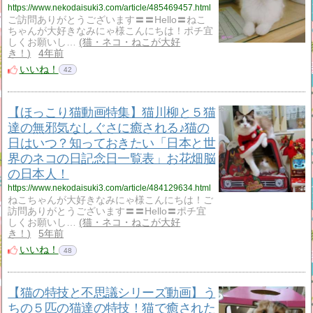
https://www.nekodaisuki3.com/article/485469457.html
ご訪問ありがとうございます〓〓Hello〓ねこ
ちゃんが大好きなみにゃ様こんにちは！ポチ宜
しくお願いし…
猫・ネコ・ねこが大好
き！
4年前
いいね！
42
【ほっこり猫動画特集】猫川柳と５猫
達の無邪気なしぐさに癒される♪猫の
日はいつ？知っておきたい「日本と世
界のネコの日記念日一覧表」お花畑脳
の日本人！
https://www.nekodaisuki3.com/article/484129634.html
ねこちゃんが大好きなみにゃ様こんにちは！ご
訪問ありがとうございます〓〓Hello〓ポチ宜
しくお願いし…
猫・ネコ・ねこが大好
き！
5年前
いいね！
48
【猫の特技と不思議シリーズ動画】う
ちの５匹の猫達の特技！猫で癒された