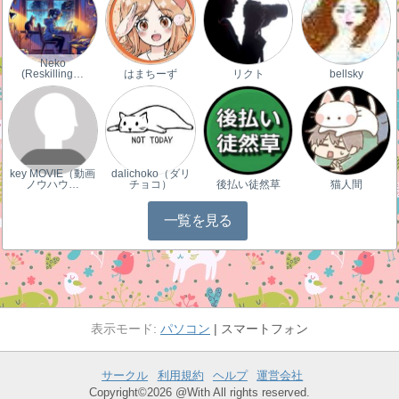
Neko
(Reskilling…
はまちーず
リクト
bellsky
key MOVIE（動画
dalichoko（ダリ
ノウハウ…
チョコ）
後払い徒然草
猫人間
一覧を見る
パソコン
スマートフォン
サークル
利用規約
ヘルプ
運営会社
Copyright©2026 @With All rights reserved.