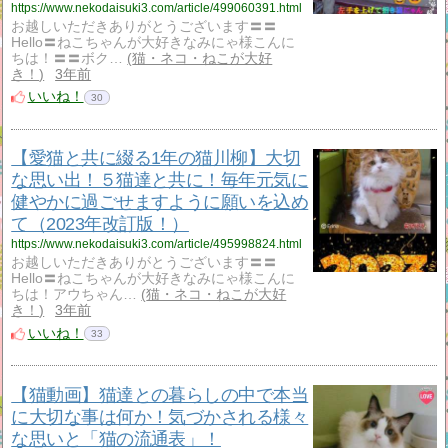
https://www.nekodaisuki3.com/article/499060391.html
お越しいただきありがとうございます〓〓
Hello〓ねこちゃんが大好きなみにゃ様こんに
ちは！〓️〓ボク…
猫・ネコ・ねこが大好
き！
3年前
いいね！
30
【愛猫と共に綴る1年の猫川柳】大切
な思い出！５猫達と共に！毎年元気に
健やかに過ごせますように願いを込め
て（2023年改訂版！）
https://www.nekodaisuki3.com/article/495998824.html
お越しいただきありがとうございます〓〓
Hello〓ねこちゃんが大好きなみにゃ様こんに
ちは！アウちゃん…
猫・ネコ・ねこが大好
き！
3年前
いいね！
33
【猫動画】猫達との暮らしの中で本当
に大切な事は何か！気づかされる様々
な思いと「猫の流通表」！