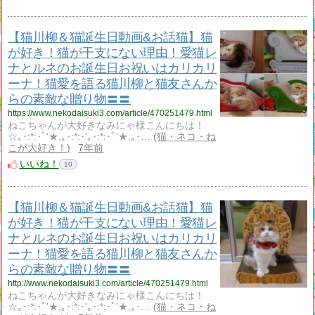
【猫川柳＆猫誕生日動画&お話猫】猫
が好き！猫が干支にない理由！愛猫レ
ナとルネのお誕生日お祝いはカリカリ
ーナ！猫愛を語る猫川柳と猫友さんか
らの素敵な贈り物〓〓
https://www.nekodaisuki3.com/article/470251479.html
ねこちゃんが大好きなみにゃ様こんにちは！
☆｡･:*:･ﾟ'★,｡･:*:･'｡･:*:･ﾟ'★,｡･…
猫・ネコ・ね
こが大好き！
7年前
いいね！
10
【猫川柳＆猫誕生日動画&お話猫】猫
が好き！猫が干支にない理由！愛猫レ
ナとルネのお誕生日お祝いはカリカリ
ーナ！猫愛を語る猫川柳と猫友さんか
らの素敵な贈り物〓〓
http://www.nekodaisuki3.com/article/470251479.html
ねこちゃんが大好きなみにゃ様こんにちは！
☆｡･:*:･ﾟ'★,｡･:*:･'｡･:*:･ﾟ'★,｡･…
猫・ネコ・ね