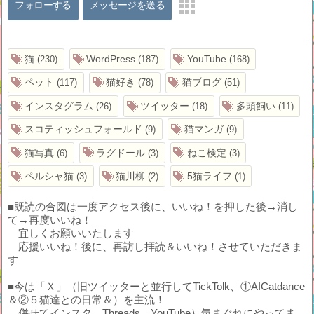
フォローする
メッセージを送る
猫
WordPress
YouTube
230
187
168
ペット
猫好き
猫ブログ
117
78
51
インスタグラム
ツイッター
多頭飼い
26
18
11
スコティッシュフォールド
猫マンガ
9
9
猫写真
ラグドール
ねこ検定
6
3
3
ペルシャ猫
猫川柳
5猫ライフ
3
2
1
■既読の合図は一度アクセス後に、いいね！を押した後→消し
て→再度いいね！
宜しくお願いいたします
応援いいね！後に、再訪し拝読＆いいね！させていただきま
す
■今は「Ｘ」（旧ツイッターと並行してTickTolk、①AICatdance
＆②５猫達との日常＆）を主流！
併せてインスタ、Threads、YouTube）気まぐれにやってま