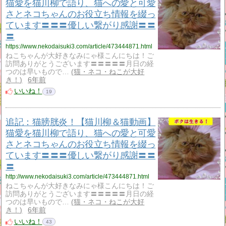
猫愛を猫川柳で語り、猫への愛と可愛
さとネコちゃんのお役立ち情報を綴っ
ています〓〓〓優しい繋がり感謝〓〓
〓
https://www.nekodaisuki3.com/article/473444871.html
ねこちゃんが大好きなみにゃ様こんにちは！ご
訪問ありがとうございます〓〓〓〓〓月日の経
つのは早いもので…
猫・ネコ・ねこが大好
き！
6年前
いいね！
19
追記：猫膀胱炎！【猫川柳＆猫動画】
猫愛を猫川柳で語り、猫への愛と可愛
さとネコちゃんのお役立ち情報を綴っ
ています〓〓〓優しい繋がり感謝〓〓
〓
http://www.nekodaisuki3.com/article/473444871.html
ねこちゃんが大好きなみにゃ様こんにちは！ご
訪問ありがとうございます〓〓〓〓〓月日の経
つのは早いもので…
猫・ネコ・ねこが大好
き！
6年前
いいね！
43