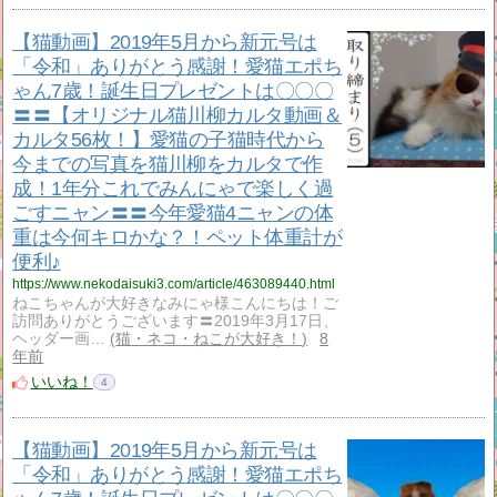
【猫動画】2019年5月から新元号は
「令和」ありがとう感謝！愛猫エポち
ゃん7歳！誕生日プレゼントは〇〇〇
〓〓【オリジナル猫川柳カルタ動画＆
カルタ56枚！】愛猫の子猫時代から
今までの写真を猫川柳をカルタで作
成！1年分これでみんにゃで楽しく過
ごすニャン〓〓今年愛猫4ニャンの体
重は今何キロかな？！ペット体重計が
便利♪
https://www.nekodaisuki3.com/article/463089440.html
ねこちゃんが大好きなみにゃ様こんにちは！ご
訪問ありがとうございます〓2019年3月17日、
ヘッダー画…
猫・ネコ・ねこが大好き！
8
年前
いいね！
4
【猫動画】2019年5月から新元号は
「令和」ありがとう感謝！愛猫エポち