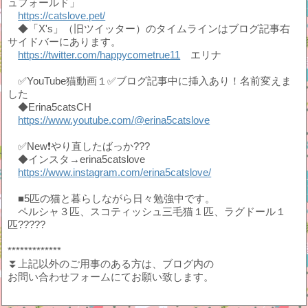
ュフォールド」
https://catslove.pet/
◆「X's」（旧ツイッター）のタイムラインはブログ記事右
サイドバーにあります。
https://twitter.com/happycometrue11
エリナ
✅YouTube猫動画１✅ブログ記事中に挿入あり！名前変えま
した
◆Erina5catsCH
https://www.youtube.com/@erina5catslove
✅New❗やり直したばっか???
◆インスタ→erina5catslove
https://www.instagram.com/erina5catslove/
■5匹の猫と暮らしながら日々勉強中です。
ペルシャ３匹、スコティッシュ三毛猫１匹、ラグドール１
匹?????
*************
⏬上記以外のご用事のある方は、ブログ内の
お問い合わせフォームにてお願い致します。