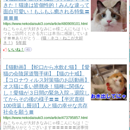
きた！猫達は皆個性的！みんな違って
面白可愛い！もふもふ癒される特集〓
〓〓〓
https://www.nekodaisuki3.com/article/480909101.html
ねこちゃんが大好きなみにゃ様こんにちは！い
つもご訪問くださる方には本当に感謝していま
す〓〓ありがとう…
猫・ネコ・ねこが大好
き！
5年前
いいね！
41
【猫動画】【蛇口から水飲む猫】【愛
猫の会陰尿道聾手術】【猫の十戒】
【コロナウィルス対策猫のお話動画】
オス猫に多い膀胱炎！猫種に関係な
し！愛猫が３日間の緊急入院→退院し
てからその後の様子〓〓【半沢直樹
100倍返し饅頭】人と猫の幸せな共存
社会を願う〓
https://www.nekodaisuki3.com/article/473795857.html
ねこちゃんが大好きなみにゃ様こんにちは！ご
訪問ありがとうございます〓〓〓〓〓〓諸事情