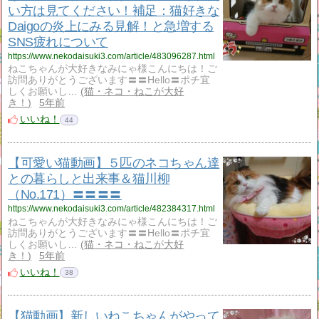
い方は見てください！補足：猫好きな
Daigoの炎上にみる見解！と急増する
SNS疲れについて
https://www.nekodaisuki3.com/article/483096287.html
ねこちゃんが大好きなみにゃ様こんにちは！ご
訪問ありがとうございます〓〓Hello〓ポチ宜
しくお願いし…
猫・ネコ・ねこが大好
き！
5年前
いいね！
44
【可愛い猫動画】５匹のネコちゃん達
との暮らしと出来事＆猫川柳
（No.171）〓〓〓〓
https://www.nekodaisuki3.com/article/482384317.html
ねこちゃんが大好きなみにゃ様こんにちは！ご
訪問ありがとうございます〓〓Hello〓ポチ宜
しくお願いし…
猫・ネコ・ねこが大好
き！
5年前
いいね！
38
【猫動画】新しいねこちゃんがやって