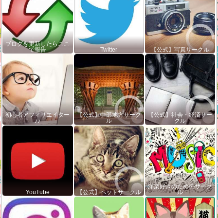
ブログを更新したらここ
で報告
Twitter
【公式】写真サークル
初心者アフィリエイター
【公式】中部地方サーク
【公式】社会・経済サー
♪♪
ル
クル
洋楽好きのためのサーク
YouTube
【公式】ペットサークル
ル