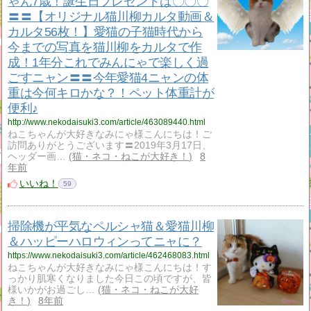
ゃん7歳！誕生日プレゼントは〇〇〇
〓〓【オリジナル猫川柳カルタ動画＆
カルタ56枚！】愛猫の子猫時代から
今までの写真を猫川柳をカルタで作
成！1年分これでみんにゃで楽しく過
ごすニャン〓〓今年愛猫4ニャンの体
重は今何キロかな？！ペット体重計が
便利♪
http://www.nekodaisuki3.com/article/463089440.html
ねこちゃんが大好きなみにゃ様こんにちは！ご
訪問ありがとうございます〓2019年3月17日、
ヘッダー画…
猫・ネコ・ねこが大好き！
8
年前
いいね！
59
掃除機が平気なペルシャ猫＆愛猫川柳
＆ハッピーハロウィンってニャに？
https://www.nekodaisuki3.com/article/462468083.html
ねこちゃんが大好きなみにゃ様こんにちは！す
っかり肌寒くなりました今日この頃ですが、皆
様いかがお過ごし…
猫・ネコ・ねこが大好
き！
8年前