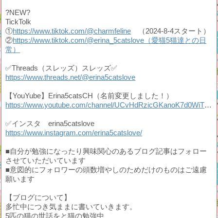
?NEW?
TickTolk
①
https://www.tiktok.com/@charmfeline
（2024-8-4スタート）
②
https://www.tiktok.com/@erina_5catslove（愛猫5猫達との日
常）
✅Threads（スレッズ）スレッズ✅
https://www.threads.net/@erina5catslove
【YouYube】Erina5catsCH（名前変更しました！）
https://www.youtube.com/channel/UCvHdRzicGKanoK7d0WiTNfw
✅インスタ erina5catslove
https://www.instagram.com/erina5catslove/
■自分が勉強になったり興味関心のあるブログ記事はフォロー
させていただいています
■意図的にフォロワーの頭数増やしのためだけのものはご遠慮
願います
【ブログについて】
多忙中につき気ままに書いていきます。
5匹の猫の世話をと猫の勉強中