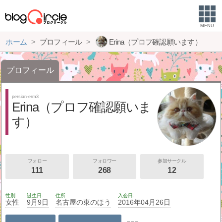
MENU
ホーム
プロフィール
Erina（プロフ確認願います）
プロフィール
persian-erm3
Erina（プロフ確認願いま
す）
フォロー
フォロワー
参加サークル
111
268
12
性別
誕生日
住所
入会日
女性
9月9日
名古屋の東のほう
2016年04月26日