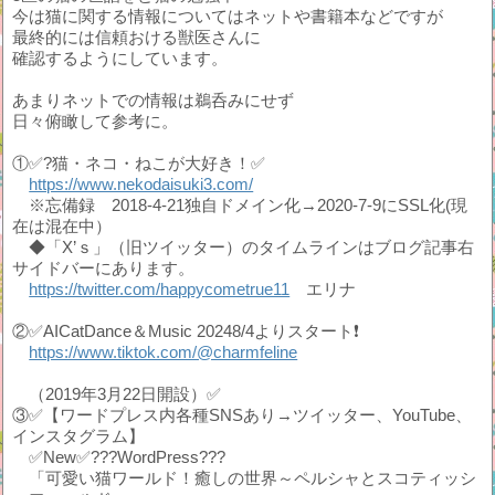
今は猫に関する情報についてはネットや書籍本などですが
最終的には信頼おける獣医さんに
確認するようにしています。
あまりネットでの情報は鵜呑みにせず
日々俯瞰して参考に。
①✅?猫・ネコ・ねこが大好き！✅
https://www.nekodaisuki3.com/
※忘備録 2018-4-21独自ドメイン化→2020-7-9にSSL化(現
在は混在中）
◆「X’ｓ」（旧ツイッター）のタイムラインはブログ記事右
サイドバーにあります。
https://twitter.com/happycometrue11
エリナ
②✅AICatDance＆Music 20248/4よりスタート❗
https://www.tiktok.com/@charmfeline
（2019年3月22日開設）✅
③✅【ワードプレス内各種SNSあり→ツイッター、YouTube、
インスタグラム】
✅New✅???WordPress???
「可愛い猫ワールド！癒しの世界～ペルシャとスコティッシ