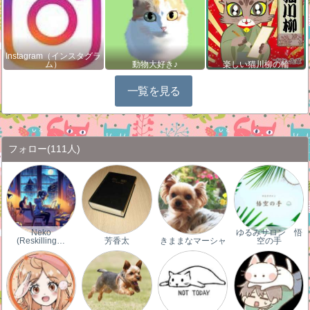
Instagram（インスタグラ
ム）
動物大好き♪
楽しい猫川柳の輪
一覧を見る
フォロー
(111人)
Neko
ゆるみサロン 悟
(Reskilling…
芳香太
きままなマーシャ
空の手