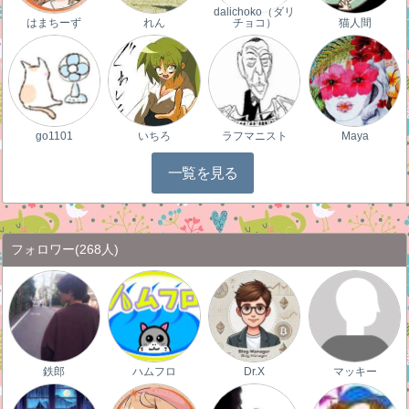
dalichoko（ダリ
はまちーず
れん
チョコ）
猫人間
go1101
いちろ
ラフマニスト
Maya
一覧を見る
フォロワー
(268人)
鉄郎
ハムフロ
Dr.X
マッキー