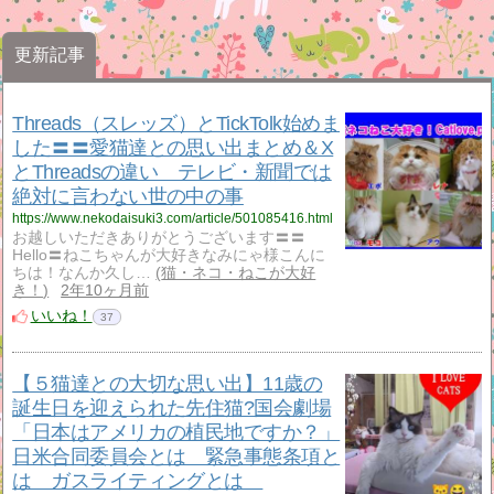
更新記事
Threads（スレッズ）とTickTolk始めま
した〓〓愛猫達との思い出まとめ＆X
とThreadsの違い テレビ・新聞では
絶対に言わない世の中の事
https://www.nekodaisuki3.com/article/501085416.html
お越しいただきありがとうございます〓〓
Hello〓ねこちゃんが大好きなみにゃ様こんに
ちは！なんか久し…
猫・ネコ・ねこが大好
き！
2年10ヶ月前
いいね！
37
【５猫達との大切な思い出】11歳の
誕生日を迎えられた先住猫?国会劇場
「日本はアメリカの植民地ですか？」
日米合同委員会とは 緊急事態条項と
は ガスライティングとは