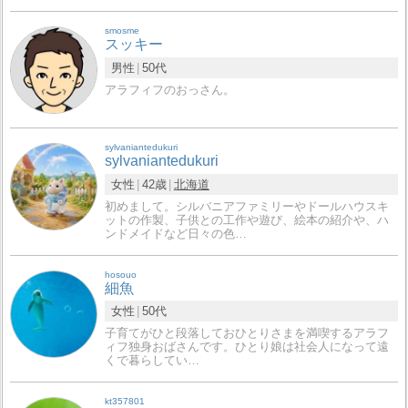
smosme
スッキー
男性
50代
アラフィフのおっさん。
sylvaniantedukuri
sylvaniantedukuri
女性
42歳
北海道
初めまして。シルバニアファミリーやドールハウスキ
ットの作製、子供との工作や遊び、絵本の紹介や、ハ
ンドメイドなど日々の色…
hosouo
細魚
女性
50代
子育てがひと段落しておひとりさまを満喫するアラフ
ィフ独身おばさんです。ひとり娘は社会人になって遠
くで暮らしてい…
kt357801