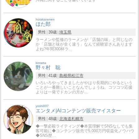
hotakaramen
ほた郎
男性
39歳
埼玉県
ラーメンや監修のラーメンが「店舗の味」と同じなの
か「店舗と味が全く違う」なんて経験皆さんあります
よね?年間300杯ラ…
kintatta
野々村 聡
男性
41歳
島根県
松江市
いろいろやってきましたがやはり長期的にやるという
ことが一番難しいことなんでしょうね。コツコツ応援
よりは一発でドカンの方が…
yoshi007
エンタメ|AIコンテンツ販売マイスター
男性
48歳
北海道
札幌市
◆一撃必殺ライティング◆本質理解でSNSなしでも集
客可能に◆コンテンツ販売で5,000万円収益化ノウハウ
◆SNS歴…