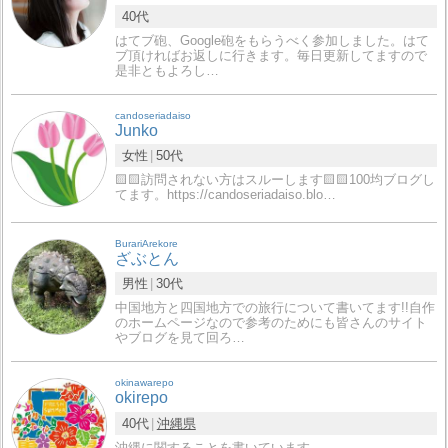
40代
はてブ砲、Google砲をもらうべく参加しました。はて
ブ頂ければお返しに行きます。毎日更新してますので
是非ともよろし…
candoseriadaiso
Junko
女性
50代
🟨🟨訪問されない方はスルーします🟨🟨100均ブログし
てます。https://candoseriadaiso.blo…
BurariArekore
ざぶとん
男性
30代
中国地方と四国地方での旅行について書いてます!!自作
のホームページなので参考のためにも皆さんのサイト
やブログを見て回ろ…
okinawarepo
okirepo
40代
沖縄県
沖縄に関することを書いています