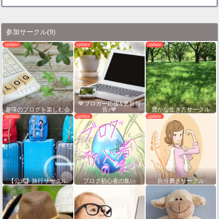
参加サークル
(9)
💙ブロガー応援&更新報
趣味のブログを楽しむ会
告♪💙
豊かな生き方サークル
【公式】旅行サークル
ブログ初心者の集い
自分磨きサークル