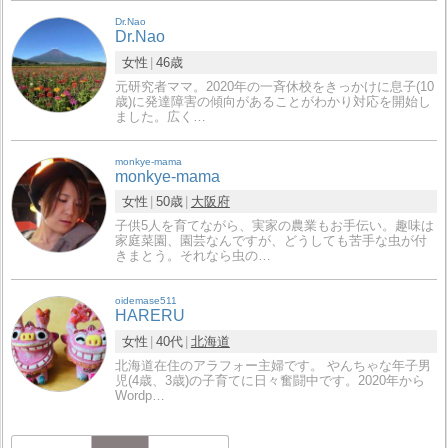
Dr.Nao
Dr.Nao
女性
46歳
元研究者ママ。2020年の一斉休校をきっかけに息子(10
歳)に発達障害の傾向があることがわかり対応を開始し
ました。広く…
monkye-mama
monkye-mama
女性
50歳
大阪府
子供5人を育てながら、実家の農業もお手伝い。趣味は
家庭菜園、園芸なんですが、どうしても苦手な虫が付
きまとう。それなら虫の…
oidemase511
HARERU
女性
40代
北海道
北海道在住のアラフォー主婦です。 やんちゃな年子男
児(4歳、3歳)の子育てに日々奮闘中です。2020年から
Wordp…