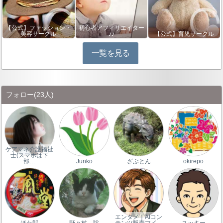
【公式】ファッション・
初心者アフィリエイター
美容サークル
♪♪
【公式】育児サークル
一覧を見る
フォロー
(23人)
ケアマネ介護福祉
士(スマホは下
部…
Junko
ざぶとん
okirepo
エンタメ｜AIコン
ほた郎
野々村 聡
テンツ販売マイ…
スッキー