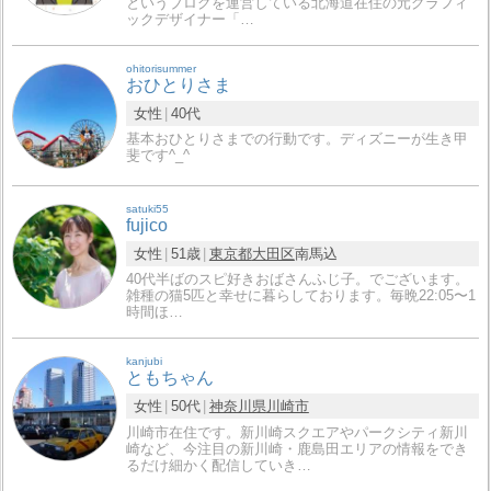
というブログを運営している北海道在住の元グラフィ
ックデザイナー「…
ohitorisummer
おひとりさま
女性
40代
基本おひとりさまでの行動です。ディズニーが生き甲
斐です^_^
satuki55
fujico
女性
51歳
東京都
大田区
南馬込
40代半ばのスピ好きおばさんふじ子。でございます。
雑種の猫5匹と幸せに暮らしております。毎晩22:05〜1
時間ほ…
kanjubi
ともちゃん
女性
50代
神奈川県
川崎市
川崎市在住です。新川崎スクエアやパークシティ新川
崎など、今注目の新川崎・鹿島田エリアの情報をでき
るだけ細かく配信していき…