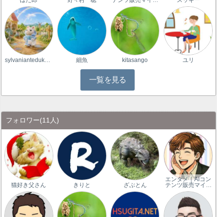
sylvaniantedukur…
細魚
kitasango
ユリ
一覧を見る
フォロワー
(11人)
エンタメ｜AIコン
猫好き父さん
きりと
ざぶとん
テンツ販売マイ…