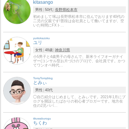
kitasango
男性
50代
長野県
松本市
初めまして!私は長野県松本市に住んでおります40代の
二児の父親です!普段は会社員として働いてますが、空
いた時間にFXト…
yuritokazoku
ユリ
女性
48歳
神奈川県
小5男子と4歳男子の母さんで、新米ライフオーガナイ
ザー(コンサル型お片づけのプロ)で、会社員です。かつ
てワンオペ時代…
TomyTomyblog
とみぃ
男性
40代
◯自己紹介はじめまして、とみぃです。2021年1月にブ
ログを開設したばかりの初心者ブロガーです。地方在
住の2児パパ…
tikuwaburogu
ちくわ