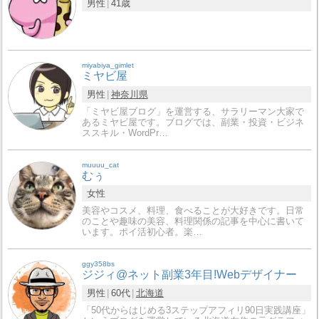
男性
41歳
miyabiya_gimlet
ミヤビ屋
男性
神奈川県
「ミヤビ屋ブログ」を運営する、サラリーマン大家で
あるミヤビ屋です。ブログでは、副業・投資・ビジネ
ススキル・WordPr…
muuuu_cat
むぅ
女性
美容やコスメ、料理、食べることが大好きです。日常
のことや趣味の美容、料理関係の記事を中心に書いて
います。ポイ活初心者。楽…
ggy358bs
ジジィ@ネット副業3年目!Webデザイナー
男性
60代
北海道
「50代からはじめる3ステップアフィリ90日実践講座」