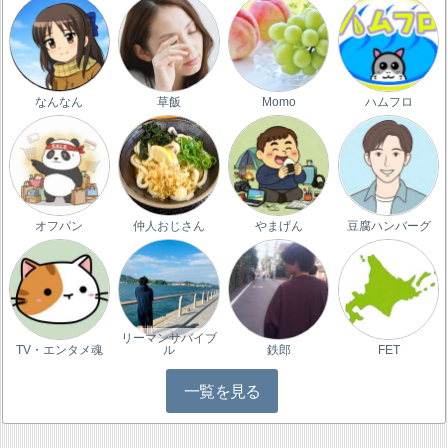
なんなん
草飯
Momo
ハムフロ
オフパン
仲人おじさん
やまげん
豆腐ハンバーグ
リーマンサバイブ
TV・エンタメ魂
ル
鉄郎
FET
一覧を見る