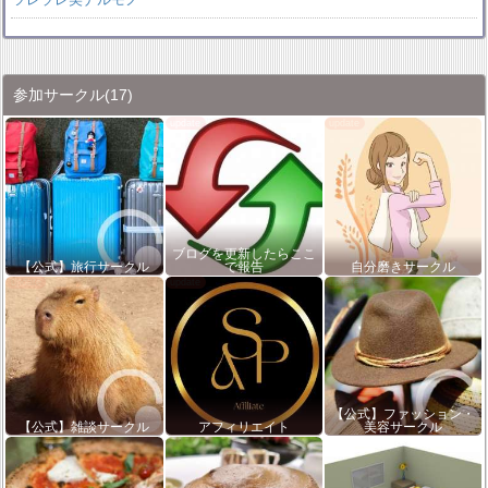
参加サークル
(17)
ブログを更新したらここ
【公式】旅行サークル
で報告
自分磨きサークル
【公式】ファッション・
【公式】雑談サークル
アフィリエイト
美容サークル