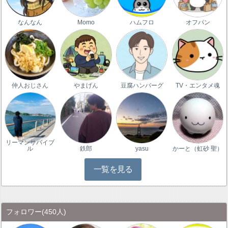
なんなん
Momo
ハムフロ
オフパン
仲人おじさん
やまげん
豆腐ハンバーグ
TV・エンタメ魂
リーマンサバイブ
ル
鉄郎
yasu
かーと（虹砂 聖）
一覧を見る
フォロワー
(450人)