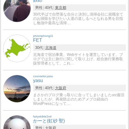
鉄郎
男性
40代
東京都
30代半ばで自堕落な自分と決別し清掃会社に就職全て
のお掃除を学びたい人達の道しるべとなれる男を目指
し勉強中最高な清掃…
phromphong11
FET
30代
北海道
北海道で宿泊事業、Webサイトを運営しています。ブ
ログでは主に旅行に関して取り上げ、総合旅行業務取
扱管理者として、これ…
counselor.yasu
yasu
男性
40代
大阪府
まさかのブログ乗っ取りに合ってしまいましたorz復旧
しましたが、再発防止のためアメブロ経由の
WordPressになって…
fairysbible2nd
かーと(虹砂 聖)
男性
大阪府