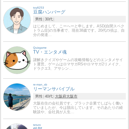
toy8253
豆腐ハンバーグ
男性
30代
はじめまして、こーへーと申します。ASD(自閉スペク
トラム症)の当事者で、現在38歳です。20代の頃は、自
分の発達…
Quizgame
TV・エンタメ魂
謎解きクイズやゲームの攻略情報などのエンタメサイ
ト運営。ゲームはロマサガRSやロマサガ2リメイク、
ドラクエ3、アサシン…
re-man_sb
リーマンサバイブル
男性
40代
大阪府
大阪市
大阪在住の会社員です。ブラック企業でしばらく働い
ていましたが、今は脱出しています。そのあたりの経
験談や、会社員が人生…
teturo