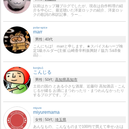
以前はカップ麺ブログでしたが、現在は自作料理の紹
介を中心に、最近聴いた洋楽ロックの紹介、洋楽ロッ
クの歌詞の和訳記事、ラー…
polar-spice
marr
男性
40代
こんにちは! marrと申します。★スパイス&ハーブ検
定1級ホルダー(主催:山崎香辛料振興財 / 協力:S&B食
品)…
konjiru1
こんじる
男性
50代
高知県
高知市
土佐の国の とある小さな酒屋、近藤印 高知酒店・こん
じるが綴る お酒にまつわったり・まつわんなかったり
するブログです。ブ…
miyure
miyuremama
女性
50代
埼玉県
あんなもの、こんなものまで100均で買えて幸せ♪おは