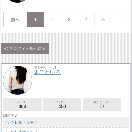
前へ
1
2
3
4
5
…
プロフィールへ戻る
[参照中のユーザ]
まこといろ
フォロー
フォロワー
参加サークル
403
450
17
登録ブログ
ツレヅレ食ナルモノ
ツレヅレ美ナルモノ