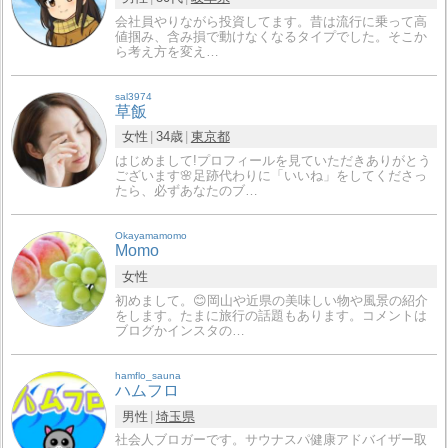
会社員やりながら投資してます。昔は流行に乗って高
値掴み、含み損で動けなくなるタイプでした。そこか
ら考え方を変え…
sal3974
草飯
女性
34歳
東京都
はじめまして!プロフィールを見ていただきありがとう
ございます🌸足跡代わりに「いいね」をしてくださっ
たら、必ずあなたのブ…
Okayamamomo
Momo
女性
初めまして。😊岡山や近県の美味しい物や風景の紹介
をします。たまに旅行の話題もあります。コメントは
ブログかインスタの…
hamflo_sauna
ハムフロ
男性
埼玉県
社会人ブロガーです。サウナスパ健康アドバイザー取