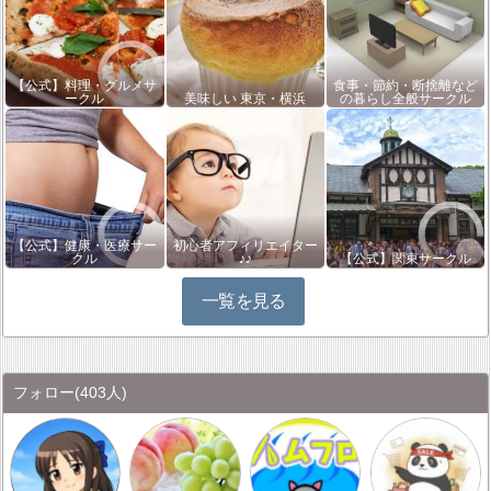
【公式】料理・グルメサ
食事・節約・断捨離など
ークル
美味しい 東京・横浜
の暮らし全般サークル
【公式】健康・医療サー
初心者アフィリエイター
クル
♪♪
【公式】関東サークル
一覧を見る
フォロー
(403人)