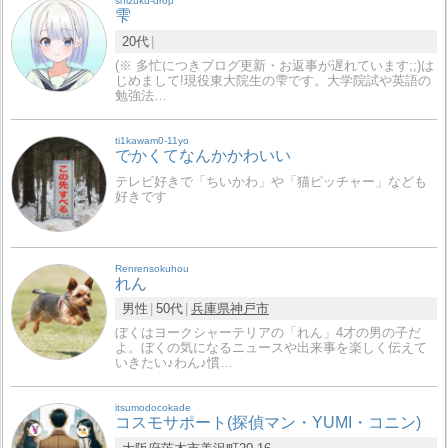
shizuku-drop
雫
20代
(※ 多忙につきブログ更新・お返事が遅れています;;)は
じめまして!現役東大院生の雫です。大学院試や英語の
勉強法…
ti1kawam0-11yo
でかくてなんかかわいい
テレビ好きで「ちいかわ」や「猫ピッチャー」なども
好きです
Renrensokuhou
れん
男性
50代
兵庫県
神戸市
ぼくはヨークシャーテリアの「れん」4才の男の子だ
よ。ぼくの気になるニュースや出来事を楽しく伝えて
いきたい♪わん♪慣…
itsumodocokade
コスモサポート(探偵マン・YUMI・コニン)