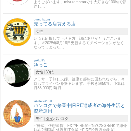
ようございます、miyuremamaです大好きな100均で節
約し…
utteru-kaeru
売ってる店買える店
女性
いつも応援して下さる方、誠にありがとうございま
す。※2025年8月18日更新するモチベーションがなく
なってしまった…
yukkolife
ゆっこ
女性
30代
アラサー子無し夫婦。健康と節約に囚われながら、今
宵もフライパンを振るいます。手抜き率50%。予算は
月38,000円!毎月…
lukehide2020
バンコクで修業中|FIRE達成者の海外生活と
資産運用
男性
タイ
バンコク
✅株式、仮想通貨、FXでFIRE済✅NYC/SGR/HKで海外
駐在?帰国後,外資系IT企業でFIRE投資資金稼ぎ⤴️…