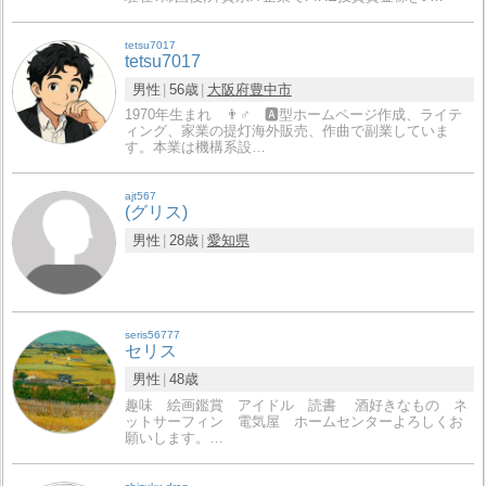
tetsu7017
tetsu7017
男性
56歳
大阪府
豊中市
1970年生まれ 👨♂ 🅰️型ホームページ作成、ライテ
ィング、家業の提灯海外販売、作曲で副業していま
す。本業は機構系設…
ajt567
(グリス)
男性
28歳
愛知県
seris56777
セリス
男性
48歳
趣味 絵画鑑賞 アイドル 読書 酒好きなもの ネ
ットサーフィン 電気屋 ホームセンターよろしくお
願いします。…