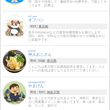
得。脱サラ目指して「趣味半分×仕事半分」で楽しくや
ってます。記事は…
off_pan
オフパン
40代
東京都
楽天やAmazonなどの激安特価情報をお届けします。
30%・40%・50%などの割引情報やセール情報を中心
に収集中です。
sanuki
仲人おじさん
男性
59歳
香川県
こんにちは香川県で結婚相談所を運営してます。コメ
ントへの返信は遅くなりますのでご了承ください。
yamagenn224
やまげん
男性
30代
神奈川県
食べることが大好きな社会人です。神奈川・東京など
主に関東圏メインに食べ歩いてます。食べ歩き、飲み
会、ランチ、旅行や…