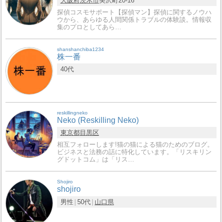
大阪府
茨木市
美沢町20-16
探偵コスモサポート【探偵マン】探偵に関するノウハ
ウから、あらゆる人間関係トラブルの体験談。情報収
集のプロとしてあら…
shanshanchiba1234
株一番
40代
reskillingneko
Neko (Reskilling Neko)
東京都
目黒区
相互フォローします!猫の猫による猫のためのブログ。
ビジネスと法務の話に特化しています。「リスキリン
グドットコム」は「リス…
Shojiro
shojiro
男性
50代
山口県