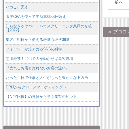
前へ
バカこそ天才
限界CPAを使って年商1000億円超え
知らなきゃヤバイ・ハウスクリーニング業界の今後
【2022】
プロフ
集客に明日から使える厳選心理学36選
フォロワーが爆アガるSNSの科学
悪用厳禁！〇〇で人を動かせば集客倍増
『売れるお店と売れないお店の違い』
たった１日で仕事と人生がもっと豊かになる方法
DRMからグロースマーケティングへ
【Ｖ字回復】の裏側から学ぶ集客のヒント