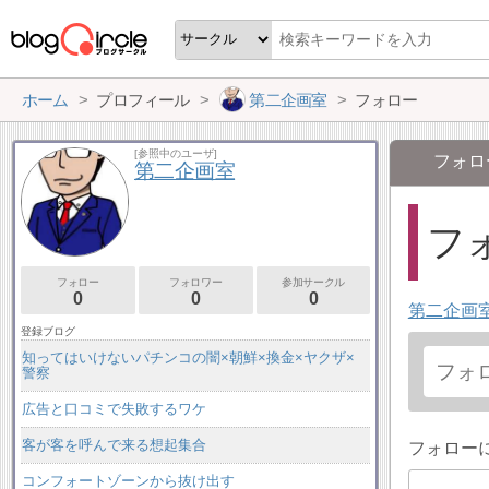
ホーム
プロフィール
第二企画室
フォロー
[参照中のユーザ]
フォロ
第二企画室
フォ
フォロー
フォロワー
参加サークル
0
0
0
第二企画
登録ブログ
知ってはいけないパチンコの闇×朝鮮×換金×ヤクザ×
警察
広告と口コミで失敗するワケ
客が客を呼んで来る想起集合
フォロー
コンフォートゾーンから抜け出す