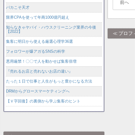
前へ
バカこそ天才
限界CPAを使って年商1000億円超え
知らなきゃヤバイ・ハウスクリーニング業界の今後
【2022】
プロフ
集客に明日から使える厳選心理学36選
フォロワーが爆アガるSNSの科学
悪用厳禁！〇〇で人を動かせば集客倍増
『売れるお店と売れないお店の違い』
たった１日で仕事と人生がもっと豊かになる方法
DRMからグロースマーケティングへ
【Ｖ字回復】の裏側から学ぶ集客のヒント