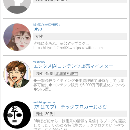
k1MZuYfw0XVBF5g
biyo
女性
皆様に幸あれ。🌸🥰💕✨ブログ→
https://biyo.fc2.net/X→https://twitter.com…
yoshi007
エンタメ|AIコンテンツ販売マイスター
男性
48歳
北海道
札幌市
◆一撃必殺ライティング◆本質理解でSNSなしでも集
客可能に◆コンテンツ販売で5,000万円収益化ノウハウ
◆SNS歴…
techblog-osamu
(求 はてブ) テックブロガーおさむ
男性
30代
2年ほど前から、技術系の情報を発信するブログを開設
しました。いわゆる特化型のテックブログというやつ
です。なんだかんだ…