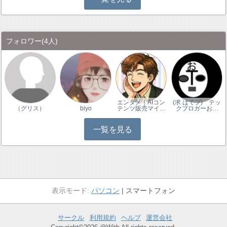
フォロワー
(4人)
エンタメ｜AIコン
(求 はてブ) テッ
（グリス）
biyo
テンツ販売マイ…
クブロガーお…
一覧を見る
パソコン
スマートフォン
サークル
利用規約
ヘルプ
運営会社