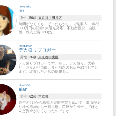
riekorieko
rie
女性
56歳
東京都
世田谷区
時間がなくても「ほったらかし」で副収入! 年間
300万円の記録! 太陽光発電、不動産投資、自販
機、株式投資(IPO)な…
foodfighter
デカ盛りブロガー
男性
36歳
東京都
中央区
デカ盛りブロガーです。毎日、デカ盛り、大盛
り、おかわり自由、食べ放題のお店を紹介してい
ます。調査したお店の情報を…
elan9500
elan
男性
62歳
東京都
昨年の2月から株式の短期売買を始めて、事情があ
り株式市場から一時退場。口座から出金してほと
んど資金がなくなったのですが…