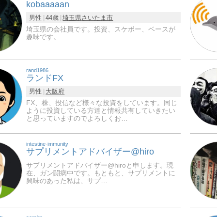
kobaaaaan
男性
44歳
埼玉県
さいたま市
埼玉県の会社員です。投資、スケボー、ベースが
趣味です。
rand1986
ランドFX
男性
大阪府
FX、株、投信など様々な投資をしています。同じ
ように投資している方達と情報共有していきたい
と思っていますのでよろしくお…
intestine-immunity
サプリメントアドバイザー@hiro
サプリメントアドバイザー@hiroと申します。現
在、ガン闘病中です。もともと、サプリメントに
興味のあった私は、サプ…