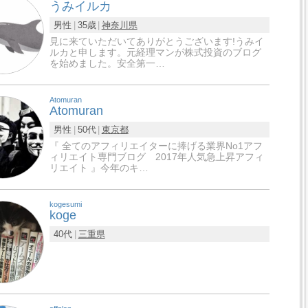
うみイルカ
男性
35歳
神奈川県
見に来ていただいてありがとうございます!うみイ
ルカと申します。元経理マンが株式投資のブログ
を始めました。安全第一…
Atomuran
Atomuran
男性
50代
東京都
『 全てのアフィリエイターに捧げる業界No1アフ
ィリエイト専門ブログ 2017年人気急上昇アフィ
リエイト 』今年のキ…
kogesumi
koge
40代
三重県