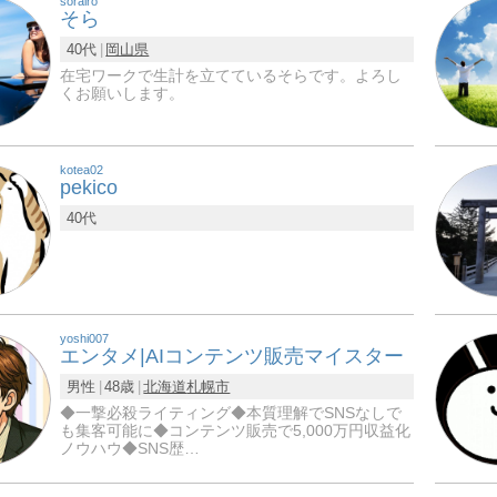
sorairo
そら
40代
岡山県
在宅ワークで生計を立てているそらです。よろし
くお願いします。
kotea02
pekico
40代
yoshi007
エンタメ|AIコンテンツ販売マイスター
男性
48歳
北海道
札幌市
◆一撃必殺ライティング◆本質理解でSNSなしで
も集客可能に◆コンテンツ販売で5,000万円収益化
ノウハウ◆SNS歴…