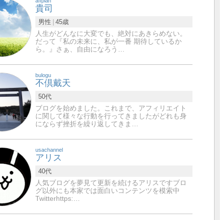
affplan
貴司
男性
45歳
人生がどんなに大変でも、絶対にあきらめない。
だって『私の未来に、私が一番 期待しているか
ら。』さぁ、自由になろう…
bulogu
不倶戴天
50代
ブログを始めました。これまで、アフィリエイト
に関して様々な行動を行ってきましたがどれも身
にならず挫折を繰り返してきま…
usachannel
アリス
40代
人気ブログを夢見て更新を続けるアリスですブロ
グ以外にも本家では面白いコンテンツを模索中
Twitterhttps:…