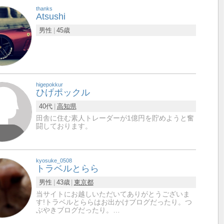
thanks
Atsushi
男性
45歳
higepokkur
ひげポックル
40代
高知県
田舎に住む素人トレーダーが1億円を貯めようと奮
闘しております。
kyosuke_0508
トラベルとらら
男性
43歳
東京都
当サイトにお越しいただいてありがとうございま
す!トラベルとららはお出かけブログだったり。つ
ぶやきブログだったり。…