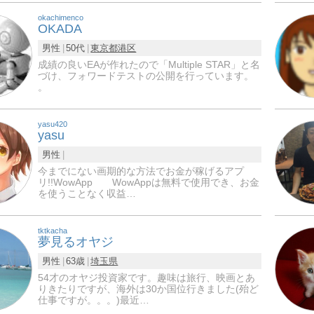
okachimenco
OKADA
男性
50代
東京都
港区
成績の良いEAが作れたので「Multiple STAR」と名
づけ、フォワードテストの公開を行っています。
。
yasu420
yasu
男性
今までにない画期的な方法でお金が稼げるアプ
リ!!WowApp WowAppは無料で使用でき、お金
を使うことなく収益…
tktkacha
夢見るオヤジ
男性
63歳
埼玉県
54才のオヤジ投資家です。趣味は旅行、映画とあ
りきたりですが、海外は30か国位行きました(殆ど
仕事ですが。。。)最近…