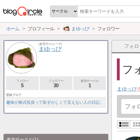
ホーム
プロフィール
まゆっぴ
フォロワー
[参照中のユーザ]
フォロ
まゆっぴ
フォ
フォロー
フォロワー
参加サークル
5
30
1
まゆっぴ
登録ブログ
趣味が株式投資って恥ずかしくて言えない人の日記。
参加サークル
(1)