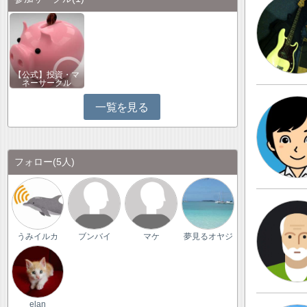
【公式】投資・マ
ネーサークル
一覧を見る
フォロー
(5人)
うみイルカ
ブンバイ
マケ
夢見るオヤジ
elan