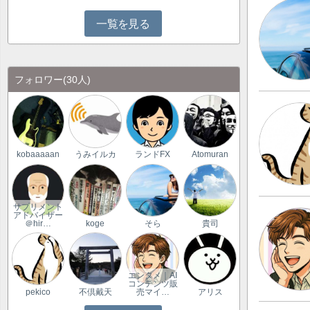
一覧を見る
フォロワー
(30人)
kobaaaaan
うみイルカ
ランドFX
Atomuran
サプリメント
アドバイザー
＠hir…
koge
そら
貴司
エンタメ｜AI
コンテンツ販
pekico
不倶戴天
売マイ…
アリス