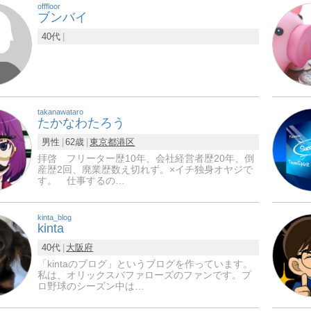
offfloor
ブンバイ
40代
takanawataro
たかなわたろう
男性
62歳
東京都
港区
拝啓 フリーター歴10年、会社経営者歴20年、倒
産歴2回、廃業歴数え切れず。×イチ独身オヤジで
す。 仕事するの…
kinta_blog
kinta
40代
大阪府
「kintaのブログ」というブログを作っています。
私は、オリックスバファローズのファンです。プ
ロ野球のシーズン中は…