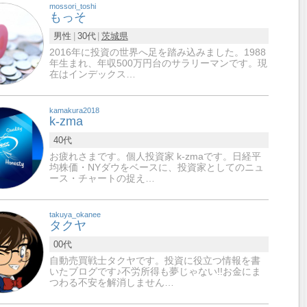
mossori_toshi
もっそ
男性
30代
茨城県
2016年に投資の世界へ足を踏み込みました。1988
年生まれ、年収500万円台のサラリーマンです。現
在はインデックス…
kamakura2018
k-zma
40代
お疲れさまです。個人投資家 k-zmaです。日経平
均株価・NYダウをベースに、投資家としてのニュ
ース・チャートの捉え…
takuya_okanee
タクヤ
00代
自動売買戦士タクヤです。投資に役立つ情報を書
いたブログです♪不労所得も夢じゃない!!お金にま
つわる不安を解消しません…