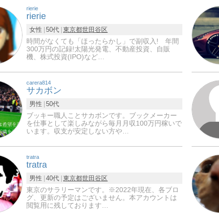
rierie
rierie
女性
50代
東京都
世田谷区
時間がなくても「ほったらかし」で副収入! 年間
300万円の記録!太陽光発電、不動産投資、自販
機、株式投資(IPO)など…
carera814
サカボン
男性
50代
ブッキー職人ことサカボンです。ブックメーカー
を仕事として楽しみながら毎月月収100万円稼いで
います。収支が安定しない方や…
tratra
tratra
男性
40代
東京都
世田谷区
東京のサラリーマンです。※2022年現在、各ブロ
グ、更新の予定はございません。本アカウントは
閲覧用に残しております…