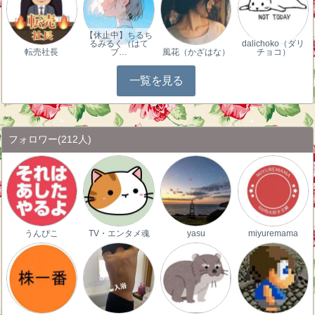
【休止中】ちるち
るみるく（はて
dalichoko（ダリ
転売社長
ブ…
風花（かざはな）
チョコ）
一覧を見る
フォロワー
(212人)
うんぴこ
TV・エンタメ魂
yasu
miyuremama