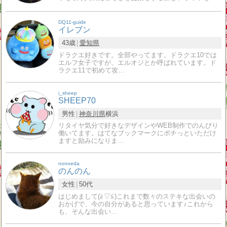
DQ11-guide
イレブン
43歳
愛知県
ドラクエ好きです。全部やってます。ドラクエ10では
エルフ女子ですが、エルオジとか呼ばれています。ド
ラクエ11で初めて攻…
i_sheep
SHEEP70
男性
神奈川県
横浜
リタイヤ気分で好きなデザインやWEB制作でのんびり
働いてます。はてなブックマークにポチっといただけ
ますと励みになりま…
nonoeda
のんのん
女性
50代
はじめまして(≧▽≦)これまで数々のステキな出会いの
おかげで、今の自分があると思っています♪これから
も、そんな出会い…