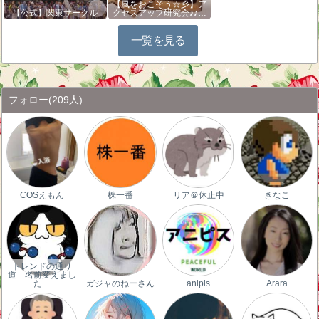
【風をおこそう☆彡】ア
【公式】関東サークル
クセスアップ研究会♪♪…
一覧を見る
フォロー
(209人)
COSえもん
株一番
リア＠休止中
きなこ
トレンドの通り
道 名前変えまし
た…
ガジャのねーさん
anipis
Arara