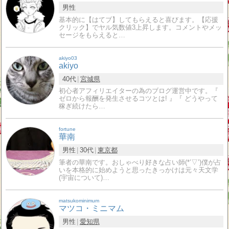
男性
基本的に【はてブ】してもらえると喜びます。【応援
クリック】でヤル気数値3上昇します。コメントやメッ
セージをもらえると…
akiyo03
akiyo
40代
宮城県
初心者アフィリエイターの為のブログ運営中です。『
ゼロから報酬を発生させるコツとは! 』『 どうやって
稼ぎ続けたら…
fortune
華南
男性
30代
東京都
筆者の華南です。おしゃべり好きな占い師(*’▽’)僕が占
いを本格的に始めようと思ったきっかけは元々天文学
(宇宙について)…
matsukominimum
マツコ・ミニマム
男性
愛知県