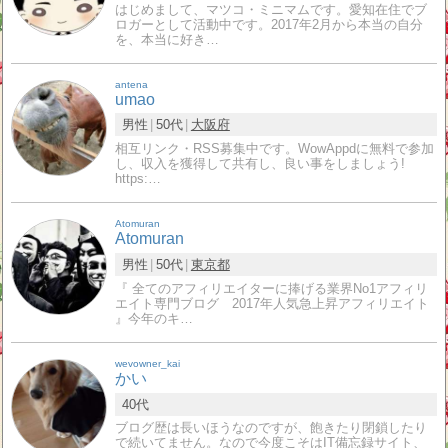
はじめまして、マツコ・ミニマムです。愛知在住でブ
ロガーとして活動中です。2017年2月から本当の自分
を、本当に好き…
antena
umao
男性
50代
大阪府
相互リンク・RSS募集中です。WowAppdに無料で参加
し、収入を獲得して共有し、良い事をしましょう!
https:…
Atomuran
Atomuran
男性
50代
東京都
『 全てのアフィリエイターに捧げる業界No1アフィリ
エイト専門ブログ 2017年人気急上昇アフィリエイト
』今年のキ…
wevowner_kai
かい
40代
ブログ歴は長いほうなのですが、飽きたり閉鎖したり
で続いてません。なので今度こそはIT備忘録サイト、