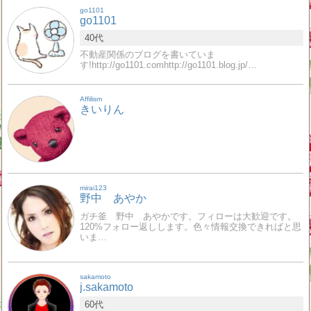
go1101
go1101
40代
不動産関係のブログを書いていま
す!http://go1101.comhttp://go1101.blog.jp/…
Affilism
きいりん
mirai123
野中 あやか
ガチ釜 野中 あやかです。フィローは大歓迎です。
120%フォロー返しします。色々情報交換できればと思
いま…
sakamoto
j.sakamoto
60代