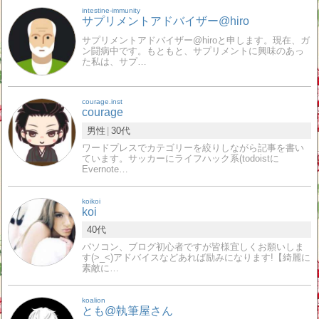
intestine-immunity
サプリメントアドバイザー@hiro
サプリメントアドバイザー@hiroと申します。現在、ガ
ン闘病中です。もともと、サプリメントに興味のあっ
た私は、サプ…
courage.inst
courage
男性
30代
ワードプレスでカテゴリーを絞りしながら記事を書い
ています。サッカーにライフハック系(todoistに
Evernote…
koikoi
koi
40代
パソコン、ブログ初心者ですが皆様宜しくお願いしま
す(>_<)アドバイスなどあれば励みになります!【綺麗に
素敵に…
koalion
とも@執筆屋さん