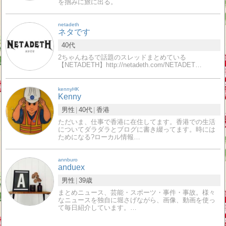
を掴みに旅に出る。
netadeth
ネタです
40代
2ちゃんねるで話題のスレッドまとめている
【NETADETH】http://netadeth.com/NETADET…
kennyHK
Kenny
男性
40代
香港
ただいま、仕事で香港に在住してます。香港での生活
についてダラダラとブログに書き綴ってます。時には
ためになる?ローカル情報…
annburo
anduex
男性
39歳
まとめニュース、芸能・スポーツ・事件・事故。様々
なニュースを独自に堀さげながら、画像、動画を使っ
て毎日紹介しています。…