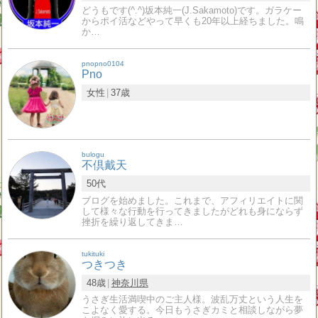
どうもです(^.^)坂本純一(J.Sakamoto)です。ガラケー
からポイ活などやって早くも20年以上経ちました。鳴
か…
pnopno0104
Pno
女性
37歳
bulogu
不倶戴天
50代
ブログを始めました。これまで、アフィリエイトに関
して様々な行動を行ってきましたがどれも身にならず
挫折を繰り返してきま…
tukituki
つきつき
48歳
神奈川県
うさぎ生活満喫中のご主人様。波乱万丈という人生を
こよなく愛する。今日もうさぎカミと相談しながら夢