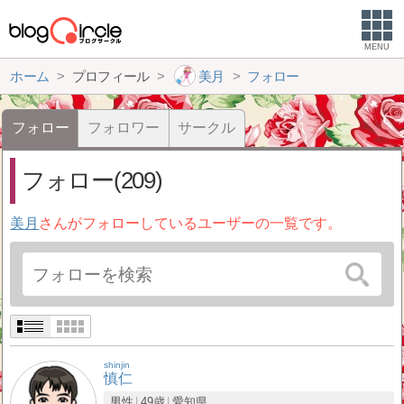
MENU
ホーム
プロフィール
美月
フォロー
フォロー
フォロワー
サークル
フォロー(209)
美月
さんがフォローしているユーザーの一覧です。
shinjin
慎仁
男性
49歳
愛知県