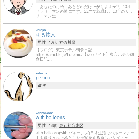
「あなたの月給、あとどれだけ上がりますか?」40才、
サラリーマンの慎仁です。22才で就職し、18年のサラ
リーマン生…
visrepo
朝食旅人
男性
40代
神奈川県
【ブログ】東京ホテル朝食日記
https://ameblo.jp/hotelmo/【webサイト】東京ホテル朝
食日記…
kotea02
pekico
40代
withballoons
with balloons
男性
48歳
東京都
台東区
with balloons(with バルーンズ)日常生活でバルーンアー
トを取り入れた暮らしを提案をする新しいサイトを…