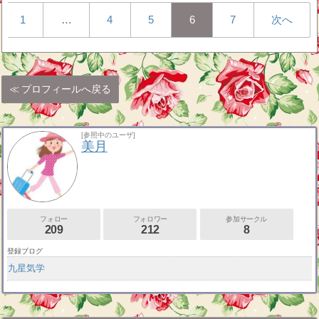
1
…
4
5
6
7
次へ
プロフィールへ戻る
[参照中のユーザ]
美月
フォロー
フォロワー
参加サークル
209
212
8
登録ブログ
九星気学