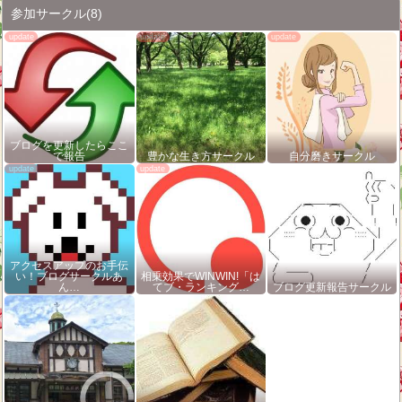
参加サークル
(8)
ブログを更新したらここ
で報告
豊かな生き方サークル
自分磨きサークル
アクセスアップのお手伝
い！ブログサークルあ
相乗効果でWINWIN!「は
ん…
てブ・ランキング…
ブログ更新報告サークル