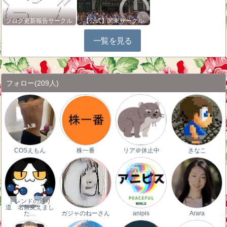
ブログ更新報告サークル
【公式】関東サークル
一覧を見る
フォロー
(209人)
COSえもん
株一番
リア＠休止中
きなこ
トレンドの通り
道 名前変えまし
た…
ガジャのねーさん
anipis
Arara