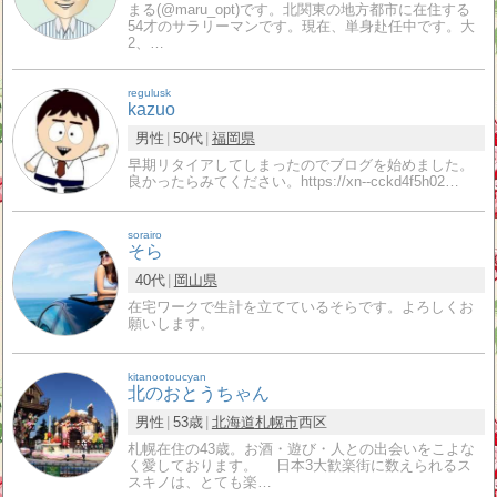
まる(@maru_opt)です。北関東の地方都市に在住する
54才のサラリーマンです。現在、単身赴任中です。大
2、…
regulusk
kazuo
男性
50代
福岡県
早期リタイアしてしまったのでブログを始めました。
良かったらみてください。https://xn--cckd4f5h02…
sorairo
そら
40代
岡山県
在宅ワークで生計を立てているそらです。よろしくお
願いします。
kitanootoucyan
北のおとうちゃん
男性
53歳
北海道
札幌市
西区
札幌在住の43歳。お酒・遊び・人との出会いをこよな
く愛しております。 日本3大歓楽街に数えられるス
スキノは、とても楽…