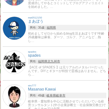
度成功してやるとコミットしてブログアフィリエイト
を始めました。…
mst0512150
まあぼう
男性
35歳
福岡県
初めましてゼロから始めるblog生活まあぼうです!年齢
26歳趣味は麻雀、ダーツ、ゴルフ、アニメなど…熱
し…
spades
spades
男性
福岡県
北九州市
【ACE of SPADES 】は元リアルのメタルバーだった
んです。DIYとギターが特技で霊感はありません。どち
ら…
siru777
Masanao Kawai
男性
49歳
岐阜県
岐阜市
岐阜県・愛知県を中心に活動させていただいている経
営コンサルタント(中小企業診断士・社会保険労務士)で
す。セミナーでは全国…