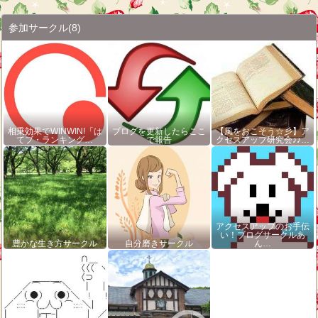
参加サークル
(8)
相乗効果でWINWIN!「は
ブログを更新したらここ
【風をおこそう☆彡】ア
てブ・ランキング…
で報告
クセスアップ研究会♪♪…
アクセスアップのお手伝
い！ブログサークルあ
豊かな生き方サークル
自分磨きサークル
ん…