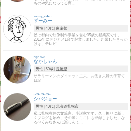
ものや気になってる商…
zoomy_video
ずーみー
男性
40代
東京都
僕は都内で映像制作事業を営む35歳の起業家です。
2015年にデジカメ1台で起業しました。起業したきっか
けは、テレビ…
high-five
なかしゃん
男性
50歳
長崎県
サラリーマンのダイエット主夫、共働き夫婦の子育て
日記
ra2ko2ko2ko
シバジョー
男性
40代
北海道
札幌市
私は札幌在住の文筆家、小説家です。久し振りに新し
くブログを始め、その際にここにも登録しました。な
るべくみなさんに楽しんで…