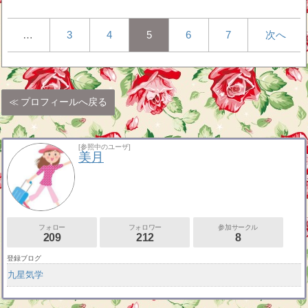
…
3
4
5
6
7
次へ
プロフィールへ戻る
[参照中のユーザ]
美月
フォロー
フォロワー
参加サークル
209
212
8
登録ブログ
九星気学