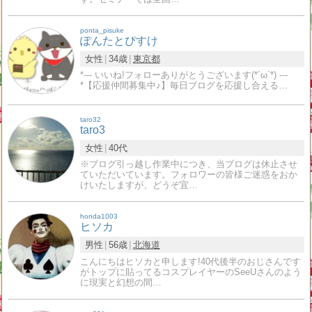
ponta_pisuke
ぽんたとぴすけ
女性
34歳
東京都
*--- いいね!フォローありがとうございます(*´ω`*) ---
*【応援仲間募集中♪】毎日ブログを応援し合える…
taro32
taro3
女性
40代
※ブログ引っ越し作業中につき、当ブログは休止させ
ていただいています。フォロワーの皆様ご迷惑をおか
けいたしますが、どうぞ宜…
honda1003
ヒソカ
男性
56歳
北海道
こんにちはヒソカと申します!40代後半のおじさんです
がトップに貼ってるコスプレイヤーのSeeUさんのよう
に現実と幻想の間…