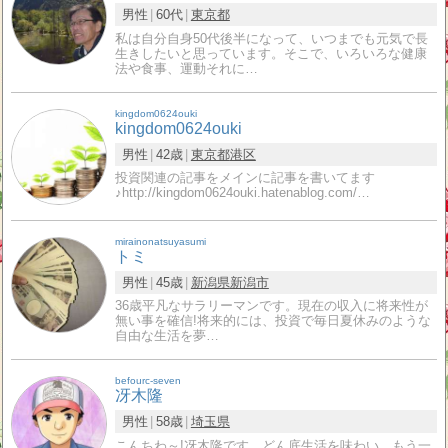
男性
60代
東京都
私は自分自身50代後半になって、いつまでも元気で長
生きしたいと思っています。そこで、いろいろな健康
法や食事、運動それに…
kingdom0624ouki
kingdom0624ouki
男性
42歳
東京都
港区
投資関連の記事をメインに記事を書いてます
♪http://kingdom0624ouki.hatenablog.com/…
mirainonatsuyasumi
トミ
男性
45歳
新潟県
新潟市
36歳平凡なサラリーマンです。現在の収入に将来性が
無い事を確信!将来的には、投資で毎日夏休みのような
自由な生活を夢…
befourc-seven
冴木隆
男性
58歳
埼玉県
こんちわ～!冴木隆です。どん底生活を味わい、もう一