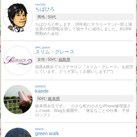
mor18s
ちばひろ
男性
50代
ちばひろと申します。18年前にサラリーマン(一部上場
企業の管理職)を辞して脱サラに成功しました。約18年
間勤めた会社…
slim_grace
スリム・グレース
女性
50代
福島県
福島&横浜でエステサロン『スリム・グレース』を経営
しています。どうぞ宜しくお願いします(^^)
s60002
kaede
50代
岐阜県
岐阜県在住です。 小さな町の小さなiPhone修理屋さ
んのweb・Blogを展開中。 身近なことや仕事、子供
のソフト…
bitami
green walk