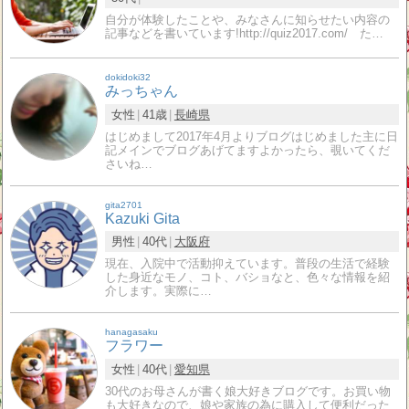
自分が体験したことや、みなさんに知らせたい内容の
記事などを書いています!http://quiz2017.com/ た…
dokidoki32
みっちゃん
女性
41歳
長崎県
はじめまして2017年4月よりブログはじめました主に日
記メインでブログあげてますよかったら、覗いてくだ
さいね…
gita2701
Kazuki Gita
男性
40代
大阪府
現在、入院中で活動抑えています。普段の生活で経験
した身近なモノ、コト、バショなと、色々な情報を紹
介します。実際に…
hanagasaku
フラワー
女性
40代
愛知県
30代のお母さんが書く娘大好きブログです。お買い物
も大好きなので、娘や家族の為に購入して便利だった