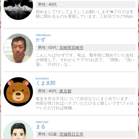
男性
40代
初めまして!そしてよろしくお願いします!■ブログは夫
婦に関わるものを更新しています。1:妊活ブログhttps:
…
mikeakazu
かず
男性
60代
宮崎県
宮崎市
こんにちは!かずです。私は、数年前に勤めていた会社
が倒産して、それからママ?のお店で、『掃除』『洗い
場』『片付け』な…
kumataro
くま太郎
男性
40代
東京都
彼女を作る方法について自分なりにまとめています。
内容が良ければハテブいただけると嬉しいです!フォロ
ーいただければ積極…
maru-opt
まる
男性
62歳
茨城県
日立市