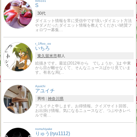
roro331
S
30代
ダイエット情報を常に受信中です!良いダイエット方法
やダメだったダイエット情報を教えてください!絶賛フ
ォロワー募集…
r_1Roo_oo
いちろ
東久留米市
都人
絵描きです。最近(2012年から でしょうか、)は 中東
から目が離せなくて、そんなニュースばかり見ていま
す。有名な局(…
Ayuichi
アユイチ
男性
神奈川県
アユイチと申します。お得情報。クイズサイト回答。
お出掛け情報。気になるニュースなど、つぶやきレベ
ルで発…
nomuhiyake
りゅう(ryu1112)