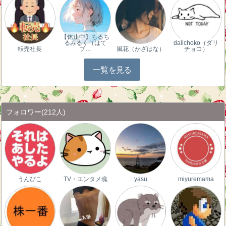
【休止中】ちるち
るみるく（はて
dalichoko（ダリ
転売社長
ブ…
風花（かざはな）
チョコ）
一覧を見る
フォロワー
(212人)
うんぴこ
TV・エンタメ魂
yasu
miyuremama