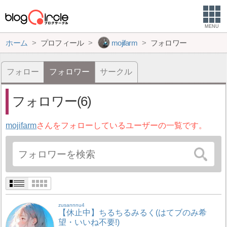
MENU
ホーム
プロフィール
mojifarm
フォロワー
フォロー
フォロワー
サークル
フォロワー(6)
mojifarm
さんをフォローしているユーザーの一覧です。
zusannnu4
【休止中】ちるちるみるく(はてブのみ希
望・いいね不要!)