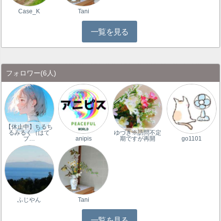
Case_K
Tani
一覧を見る
フォロワー
(6人)
【休止中】ちるち
るみるく（はて
ゆづき※訪問不定
ブ…
anipis
期ですが再開
go1101
ふじやん
Tani
一覧を見る