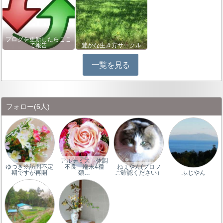
ブログを更新したらここ
で報告
豊かな生き方サークル
一覧を見る
フォロー
(6人)
アルテミス 体調
ゆづき※訪問不定
不良 端末4種
ねぇやん(プロフ
期ですが再開
類…
ご確認ください）
ふじやん