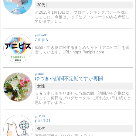
30代
※2025年1月13日に、ブログランキングバナーを廃止
しました。今後は、はてなブックマークのみを希望し
ています。い…
ymttsa83
anipis
動物・生き物に関するまとめサイト【アニピス】を運
営しています。URL: https://anipis.com
yuduki
ゆづき※訪問不定期ですが再開
女性
☆★☆申し訳ありません当面の間、訪問が不定期にな
ります。何日もブログサークル に来れない日も続くと
思いますがよろ…
go1101
go1101
40代
不動産関係のブログを書いていま