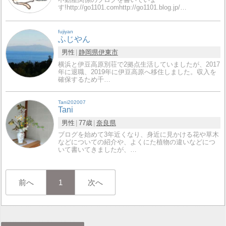
す!http://go1101.comhttp://go1101.blog.jp/…
fujiyan
ふじやん
男性
静岡県
伊東市
横浜と伊豆高原別荘で2拠点生活していましたが、2017
年に退職、2019年に伊豆高原へ移住しました。収入を
確保するため千…
Tani202007
Tani
男性
77歳
奈良県
ブログを始めて3年近くなり、身近に見かける花や草木
などについての紹介や、よくにた植物の違いなどにつ
いて書いてきましたが、…
前へ
1
次へ