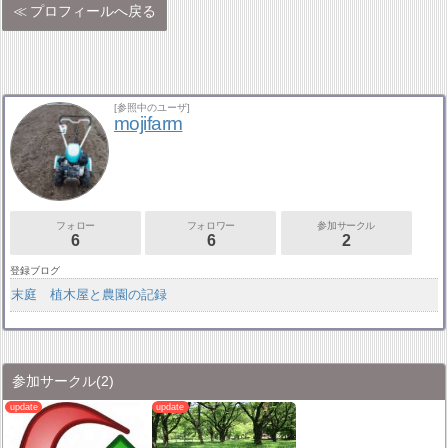
プロフィールへ戻る
[参照中のユーザ]
mojifarm
フォロー
フォロワー
参加サークル
6
6
2
登録ブログ
末庭 植木屋と農園の記録
参加サークル
(2)