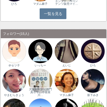
エンタメ｜AIコン
ひろ
マダム麻子
テンツ販売マイ…
一覧を見る
フォロワー
(15人)
＠セツ子
いっちー
えいじ
ひろ
大阪府京阪結婚門
真市守口市寝屋
やまむらきょう
川…
マダム麻子
坂下みき