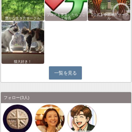
ブログを更新したらここ
【公式】中部地方サーク
豊かな生き方サークル
で報告
ル
猫大好き！
一覧を見る
フォロー
(3人)