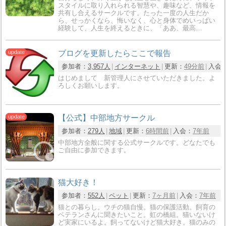
スタイルに取り入れられる智慧や、趣味など、情報を
共有し合えるサークルです。たった一度の人生だか
ら、せっかくなら、悔いなく、心と身体でめいっぱい
経験して、人生を終えるときに、「ああ、最高…
ブログを更新したらここで報告
参加者：
3,957人
インターネット
更新：
49分前
入会
はじめまして 新管理人にさせていただきました。よ
ろしくお願いします。
【公式】中部地方サークル
参加者：
279人
地域
更新：
6時間前
入会：
7年前
中部地方全般に関する公式サークルです。どなたでも
ご自由に参加できます。
猫大好き！
参加者：
552人
ペット
更新：
7ヶ月前
入会：
7年前
猫との暮らし。ウチの猫自慢。猫の保護活動。飼育の
ベテランさんに聞きたいこと。虹の橋組。猫いないけ
ど実家にいるよ。飼ってないけど猫大好き。猫のみの