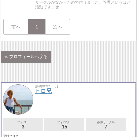
サークルがなかったので作りました。管理というほど
活動できませ…
前へ
1
次へ
プロフィールへ戻る
[参照中のユーザ]
ヒロ兄
フォロー
フォロワー
参加サークル
3
15
7
登録ブログ