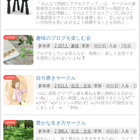
『 みんなで気軽にアクセスアップ 』は、サークルの参
加者同士が各自のブログの内容を日常から精読するこ
とから相互理解し、その上でアクセスアップに向けた
共通課題やアドバイス等を連携し合い、互いがより良
い方向性を見い出せるよう研鑽することを目的と…
趣味のブログを楽しむ会
参加者：
2,157人
趣味
更新：
48分前
入会：
7年前
ブログをしている皆んなが、気軽に・楽しく交流でき
る場所になればいいよね ❢
自分磨きサークル
参加者：
2,611人
生活・文化
更新：
48分前
入会：
7年
つねに成長⸜(* ॑꒳ ॑* )⸝歳を重ねる事に挑戦心を忘れな
い為に…。お互い刺激しみんなで成長できたらな٩(･ิ ･ิ
๑)۶٩(･ิ ･ิ๑)۶*ジャンル問わず(´-ω-)ｳﾑ自分の可能性を信
じましょ(´・ω・｀)http…
豊かな生き方サークル
参加者：
2,386人
生活・文化
更新：
49分前
入会：
6年
自分らしく、深く豊かな人生を生きるために、ライフ