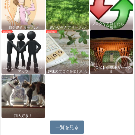
ブログを更新したらここ
自分磨きサークル
豊かな生き方サークル
で報告
みんなで気軽にアクセス
【公式】中部地方サーク
アップ
趣味のブログを楽しむ会
ル
猫大好き！
一覧を見る