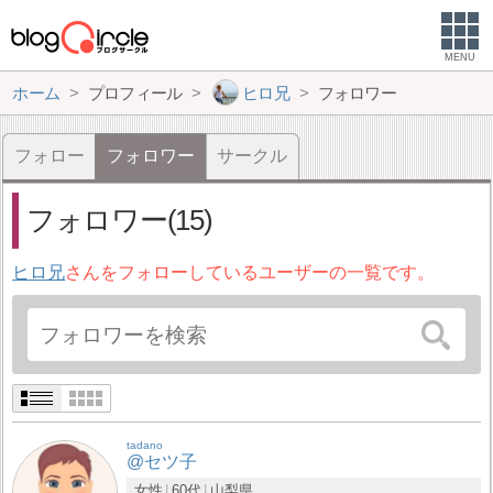
MENU
ホーム
プロフィール
ヒロ兄
フォロワー
フォロー
フォロワー
サークル
フォロワー(15)
ヒロ兄
さんをフォローしているユーザーの一覧です。
tadano
@セツ子
女性
60代
山梨県