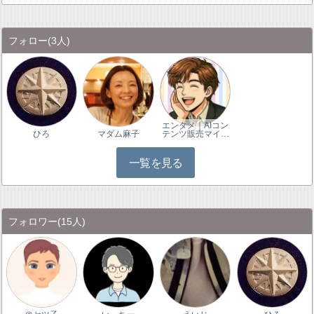
フォロー
(3人)
エンタメ｜AIコン
ひろ
マダム麻子
テンツ販売マイ…
一覧を見る
フォロワー
(15人)