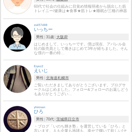
60代で社会の仕組みに目覚め情報弱者から脱出した筋
トレイニー/健康は★食事★筋トレ★睡眠が三種の神器
zs457488
いっちー
男性
31歳
大阪府
はじめまして、いっちーです。僕は現在、アパレル会
社の販売員として働きはじめて3年が経ちました。そん
な僕の一番の特…
Eryez2
えいじ
男性
北海道
札幌市
ご覧いただきましてありがとうございます。ブログサ
ークルはじめました。フォロー&フォローのお返しどう
もありがとうござい…
yhirosan
ひろ
男性
70代
茨城県
日立市
・ブログ「いのち輝き塾」を運営している「ひろ」と
言います。人も企業も地球も、幸せで輝いて欲しい!そ