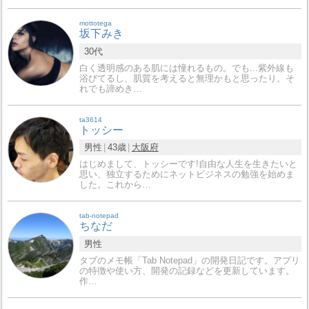
mottotega
坂下みき
30代
白く透明感のある肌には憧れるもの。でも...紫外線も
浴びてるし、肌質を考えると無理かもと思ったり。そ
れでも諦めき…
ta3614
トッシー
男性
43歳
大阪府
はじめまして、トッシーです!自由な人生を生きたいと
思い、独立するためにネットビジネスの勉強を始めま
した。これから…
tab-notepad
ちなだ
男性
タブのメモ帳「Tab Notepad」の開発日記です。アプリ
の特徴や使い方、開発の記録などを更新しています。
作…