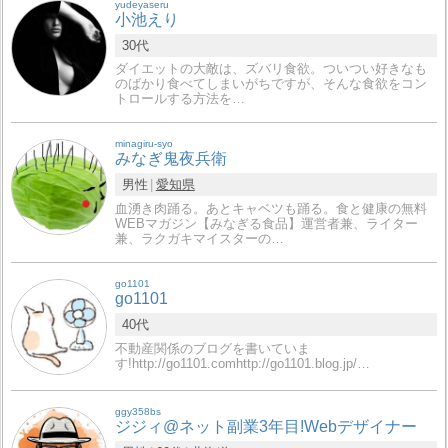
yudeyaseru
小池えり
30代
ダイエットの大敵は、ズバリ食欲。ついつい好きなも
のばかり食べてしまいがちですが、そんな食欲をコン
トロールする方法を…
minagiru-syo
みなぎ鬼夜兵衛
男性
愛知県
血湧き肉踊る。あとキャベツも踊る。食と健康の無料
WEBマガジン【みなぎる食品】運営者兼、ライター
兼、ラクガキマイスターの…
go1101
go1101
40代
不動産関係のブログを書いていま
す!http://go1101.comhttp://go1101.blog.jp/…
ggy358bs
ジジィ@ネット副業3年目!Webデザイナー