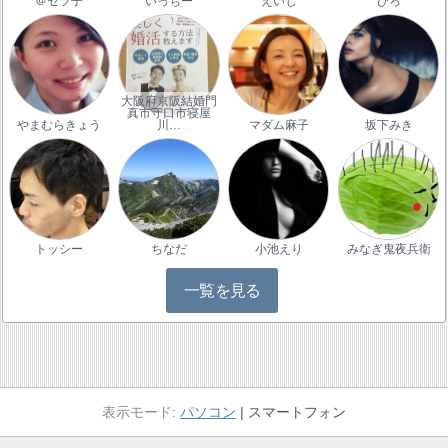
＠セツ子
いっちー
えいじ
ひろ
大阪府京阪結婚門
真市守口市寝屋
やまむらきょう
川…
マダム麻子
坂下みき
トッシー
ちなだ
小池えり
みなぎ鬼夜兵衛
一覧を見る
パソコン
スマートフォン