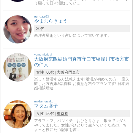
う願って日々活動してい…
eunuaai93
やまむらきょう
30代
西洋占星術という占いについて書いてます。
yumemibridal
大阪府京阪結婚門真市守口市寝屋川市枚方市
の仲人
女性
60代
大阪府
門真市
楽しく婚活する方法教えます!婚活が初めての方 一度失
敗した方再婚&親御様 お得意な料金プランです! 日本結
婚相談所連…
madam-asako
マダム麻子
女性
50代
東京都
アラフィフ、バツイチ、おひとりさま、銀座でマダム
やってました。女性がひとりで生きていくための、ち
ょっと役にたつ記事を書…