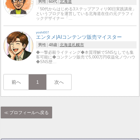
男性
60代
北海道
「50代からはじめる3ステップアフィリ90日実践講座」
というブログを運営している北海道在住の元グラフィ
ックデザイナー「…
yoshi007
エンタメ|AIコンテンツ販売マイスター
男性
48歳
北海道
札幌市
◆一撃必殺ライティング◆本質理解でSNSなしでも集
客可能に◆コンテンツ販売で5,000万円収益化ノウハウ
◆SNS歴…
前へ
1
次へ
プロフィールへ戻る