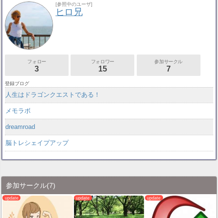
[参照中のユーザ]
ヒロ兄
フォロー
フォロワー
参加サークル
3
15
7
登録ブログ
人生はドラゴンクエストである！
メモラボ
dreamroad
脳トレシェイプアップ
参加サークル
(7)