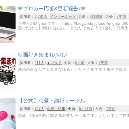
💙ブロガー応援&更新報告♪💙
参加者：
2,791人
インターネット
更新：
3時間前
入会：
7年前
管理人のMignonです。⇒https://blogcircle.jp/us
読むだけでも興味のある方、どなたでもどうぞ♪楽しく交流出
映画好き集まれ('ω')ノ
参加者：
411人
エンタメ
更新：
5日前
入会：
7年前
映画の事なんでもＯＫなゆる～いサークルです！映画ブログ、
【公式】恋愛・結婚サークル
参加者：
727人
恋愛・結婚
更新：
5ヶ月前
入会：
7年前
恋愛・結婚全般に関する公式サークルです。どなたでもご自