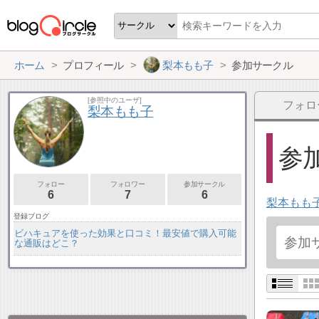
ホーム
プロフィール
梨本もも子
参加サークル
[参照中のユーザ]
フォロ
梨本もも子
参加
フォロー
フォロワー
参加サークル
6
7
6
梨本もも
登録ブログ
ビハキュアを使った効果と口コミ！最安値で購入可能
な通販はどこ？