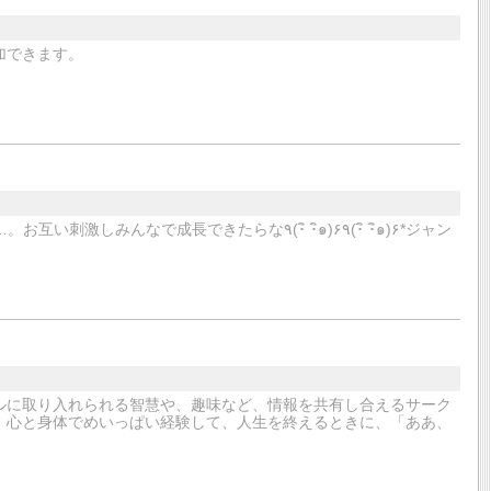
加できます。
成長できたらな٩(･ิ ･ิ๑)۶٩(･ิ ･ิ๑)۶*ジャン
ルに取り入れられる智慧や、趣味など、情報を共有し合えるサーク
、心と身体でめいっぱい経験して、人生を終えるときに、「ああ、