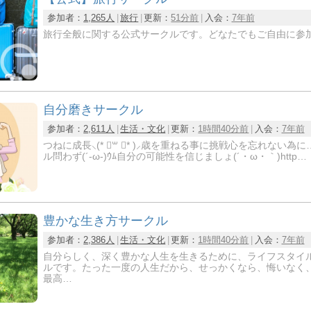
参加者：
1,265人
旅行
更新：
51分前
入会：
7年前
旅行全般に関する公式サークルです。どなたでもご自由に参
自分磨きサークル
参加者：
2,611人
生活・文化
更新：
1時間40分前
入会：
7年前
つねに成長⸜(* ॑꒳ ॑* )⸝歳を重ねる事に挑戦心を忘れない為に…。お互い刺激しみんなで
ル問わず(´-ω-)ｳﾑ自分の可能性を信じましょ(´・ω・｀)http…
豊かな生き方サークル
参加者：
2,386人
生活・文化
更新：
1時間40分前
入会：
7年前
自分らしく、深く豊かな人生を生きるために、ライフスタイ
ルです。たった一度の人生だから、せっかくなら、悔いなく
最高…