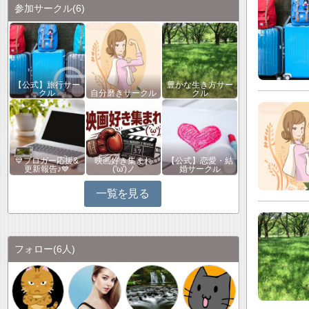
参加サークル
(6)
【公式】旅行サー
豊かな生き方サー
クル
自分磨きサークル
クル
💙ブロガー応援&
映画好き集まれ
【公式】恋愛・結
更新報告♪💙
('ω')ノ
婚サークル
一覧を見る
フォロー
(6人)