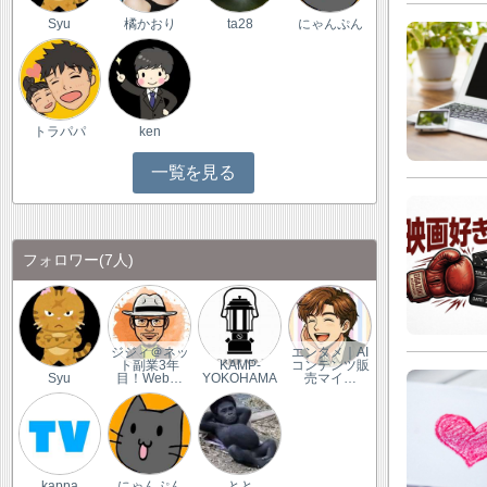
Syu
橘かおり
ta28
にゃんぷん
トラパパ
ken
一覧を見る
フォロワー
(7人)
ジジィ＠ネッ
エンタメ｜AI
ト副業3年
KAMP-
コンテンツ販
Syu
目！Web…
YOKOHAMA
売マイ…
kappa
にゃんぷん
とと