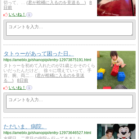
切って、…
君が棺桶に入るのを見送る…
8
日前
いいね！
1
タトゥーがあって困った日。
https://ameblo.jp/shanopipi/entry-12973875191.html
タトゥーを初めて入れたのが21歳とかそのくら
いだったんだけど、 徐々に増えていって、手
首、腕、両二…
君が棺桶に入るのを見送
る…
8日前
いいね！
1
ただいま、病院。
https://ameblo.jp/shanopipi/entry-12973646527.html
水曜日、二度目の病院へ行ってきました…。