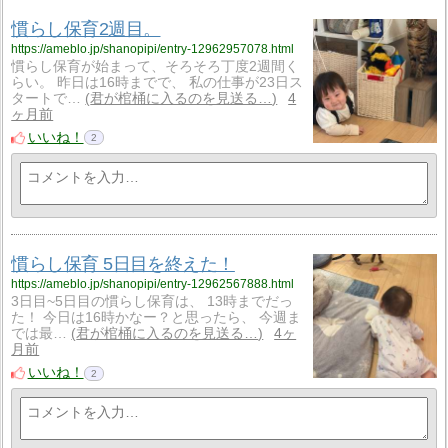
慣らし保育2週目。
https://ameblo.jp/shanopipi/entry-12962957078.html
慣らし保育が始まって、そろそろ丁度2週間く
らい。 昨日は16時までで、 私の仕事が23日ス
タートで…
君が棺桶に入るのを見送る…
4
ヶ月前
いいね！
2
慣らし保育 5日目を終えた！
https://ameblo.jp/shanopipi/entry-12962567888.html
3日目~5日目の慣らし保育は、 13時までだっ
た！ 今日は16時かなー？と思ったら、 今週ま
では最…
君が棺桶に入るのを見送る…
4ヶ
月前
いいね！
2