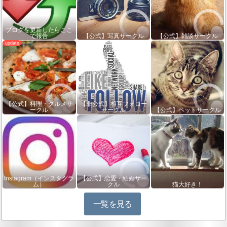
ブログを更新したらここ
で報告
【公式】写真サークル
【公式】雑談サークル
【公式】料理・グルメサ
【非公式】相互フォロー
ークル
サークル
【公式】ペットサークル
Instagram（インスタグラ
【公式】恋愛・結婚サー
ム）
クル
猫大好き！
一覧を見る