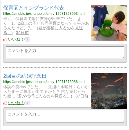
保育園とイングランド代表
https://ameblo.jp/shanopipi/entry-12971723993.html
最近、保育園で娘に友達が出来ていた。 よ
く、1、2歳上の子と合同保育になってる事があ
るんだけど、先…
君が棺桶に入るのを見送
る…
34日前
いいね！
1
2回目の結婚記念日
https://ameblo.jp/shanopipi/entry-12971373986.html
体調不良dayでした。 先週の水曜日くらいか
らたまーに鼻水が出てるかも？ 的な感じだっ
た娘…
君が棺桶に入るのを見送る…
37日前
いいね！
1