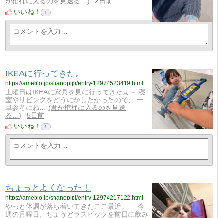
が棺桶に入るのを見送る…
2日前
いいね！
1
IKEAに行ってきた。
https://ameblo.jp/shanopipi/entry-12974523419.html
土曜日はIKEAに家具を見に行ってきたよ～ 寝
室やリビングをどうにかしたかったので、 一
旦参考にね…
君が棺桶に入るのを見送
る…
5日前
いいね！
1
ちょっとよくなった！
https://ameblo.jp/shanopipi/entry-12974217122.html
やっと体調が落ち着いてきたここ最近。 今
週の月曜日、ちょうどラスビックを前日に飲み