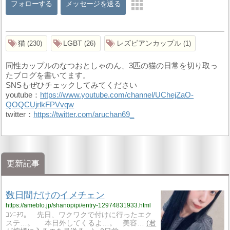
フォローする
メッセージを送る
猫
LGBT
レズビアンカップル
230
26
1
同性カップルのなつおとしゃのん、3匹の猫の日常を切り取っ
たブログを書いてます。
SNSもぜひチェックしてみてください
youtube：
https://www.youtube.com/channel/UChejZaO-
QOQCUjrlkFPVvqw
twitter：
https://twitter.com/aruchan69_
更新記事
数日間だけのイメチェン
https://ameblo.jp/shanopipi/entry-12974831933.html
ｺﾝﾆﾁﾜ。 先日、ワクワクで付けに行ったエク
ステ…。 本日外してくるよ…。 美容…
君