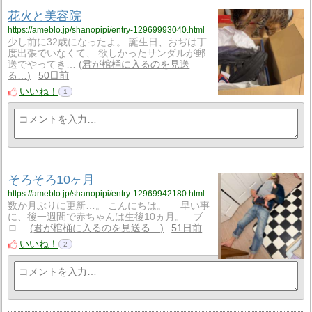
花火と美容院
https://ameblo.jp/shanopipi/entry-12969993040.html
少し前に32歳になったよ。 誕生日、おぢは丁
度出張でいなくて、 欲しかったサンダルが郵
送でやってき…
君が棺桶に入るのを見送
る…
50日前
いいね！
1
そろそろ10ヶ月
https://ameblo.jp/shanopipi/entry-12969942180.html
数か月ぶりに更新…。 こんにちは。 早い事
に、後一週間で赤ちゃんは生後10ヵ月。 ブ
ロ…
君が棺桶に入るのを見送る…
51日前
いいね！
2