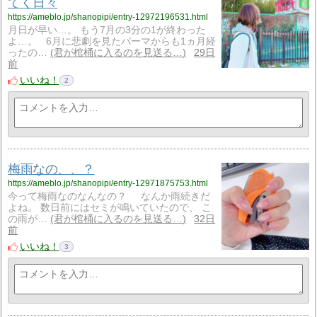
てく日々
https://ameblo.jp/shanopipi/entry-12972196531.html
月日が早い…。 もう7月の3分の1が終わった
よ…。 6月に悲劇を見たパーマからも1ヵ月経
ったの…
君が棺桶に入るのを見送る…
29日
前
いいね！
2
梅雨なの、、？
https://ameblo.jp/shanopipi/entry-12971875753.html
今って梅雨なのなんなの？ なんか雨続きだ
よね。 数日前にはセミが鳴いていたので、 こ
の雨が…
君が棺桶に入るのを見送る…
32日
前
いいね！
3