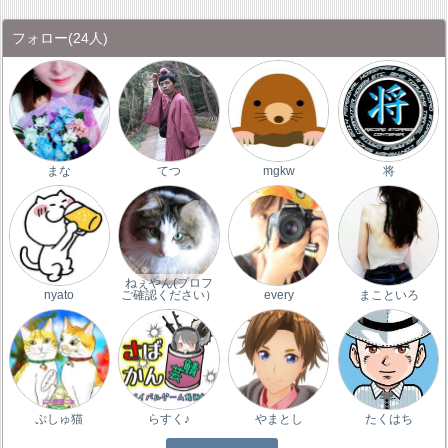
フォロー
(24人)
まな
てつ
mgkw
将
ねぇやん(プロフ
nyato
ご確認ください）
every
まこといろ
ぷしゅ猫
らすく♪
やまとし
たくはち