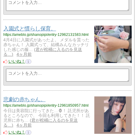
入園式と慣らし保育。
https://ameblo.jp/shanopipi/entry-12962131583.html
4月4日に入園式があったよ。 メダルを貰った
赤ちゃん！ 入園式って、結構みんなカッチリ
した感じの服…
君が棺桶に入るのを見送
る…
4ヶ月前
いいね！
1
悲劇の赤ちゃん。
https://ameblo.jp/shanopipi/entry-12961850957.html
今日は美容院に行ってきた…🦍！ 託児所があ
るところなので、 今回も利用してきた！！ 託
児所に赤ち…
君が棺桶に入るのを見送
る…
4ヶ月前
いいね！
1