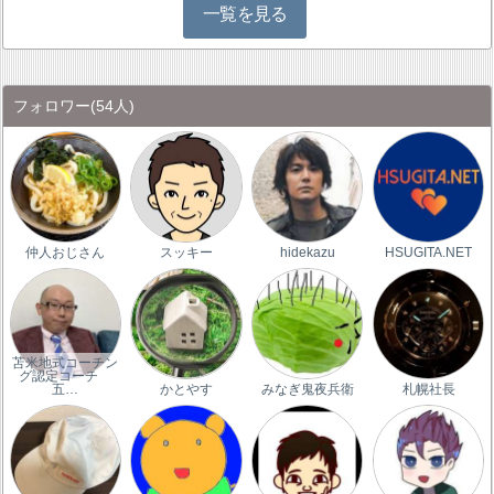
一覧を見る
フォロワー
(54人)
仲人おじさん
スッキー
hidekazu
HSUGITA.NET
苫米地式コーチン
グ認定コーチ
五…
かとやす
みなぎ鬼夜兵衛
札幌社長