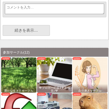
続きを表示…
参加サークル
(12)
💙ブロガー応援&更新報
豊かな生き方サークル
告♪💙
自分磨きサークル