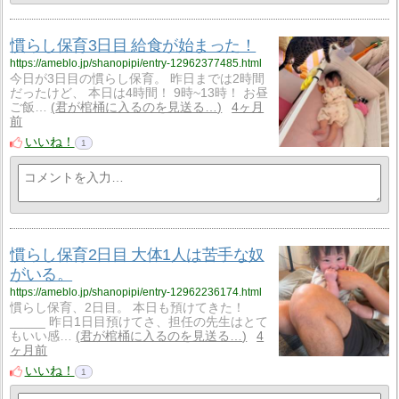
慣らし保育3日目 給食が始まった！
https://ameblo.jp/shanopipi/entry-12962377485.html
今日が3日目の慣らし保育。 昨日までは2時間
だったけど、 本日は4時間！ 9時~13時！ お昼
ご飯…
君が棺桶に入るのを見送る…
4ヶ月
前
いいね！
1
慣らし保育2日目 大体1人は苦手な奴
がいる。
https://ameblo.jp/shanopipi/entry-12962236174.html
慣らし保育、2日目。 本日も預けてきた！
_____ 昨日1日目預けてさ、担任の先生はとて
もいい感…
君が棺桶に入るのを見送る…
4
ヶ月前
いいね！
1