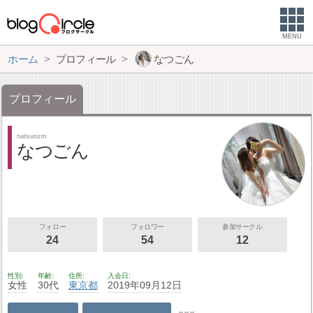
MENU
ホーム
プロフィール
なつごん
プロフィール
natsuoizm
なつごん
フォロー
フォロワー
参加サークル
24
54
12
性別
年齢
住所
入会日
女性
30代
東京都
2019年09月12日