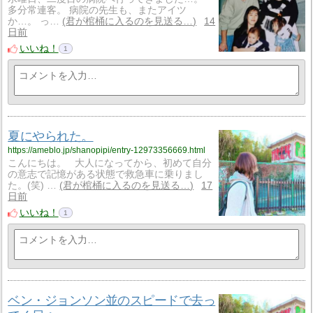
多分常連客。 病院の先生も、またアイツ
か…。 っ…
君が棺桶に入るのを見送る…
14
日前
いいね！
1
夏にやられた。
https://ameblo.jp/shanopipi/entry-12973356669.html
こんにちは。 大人になってから、初めて自分
の意志で記憶がある状態で救急車に乗りまし
た。(笑) …
君が棺桶に入るのを見送る…
17
日前
いいね！
1
ベン・ジョンソン並のスピードで去っ