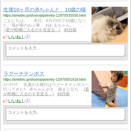
生後10ヶ月の赤ちゃんと、10歳の猫
https://ameblo.jp/shanopipi/entry-12970555550.html
こんにちは。 本日、6月23日で10歳になっ
た、我が家のおぶ事、 ねむるちゃん。 …
君が棺桶に入るのを見送る…
45日前
いいね！
1
ラグーナテンボス
https://ameblo.jp/shanopipi/entry-12970051618.html
ｺﾝﾆﾁﾜｯ‼ 先週の土曜日はラグーナテンボスへ
行ってきた‼ 赤ちゃんがさ、掴まり立ち…
君
が棺桶に入るのを見送る…
49日前
いいね！
1