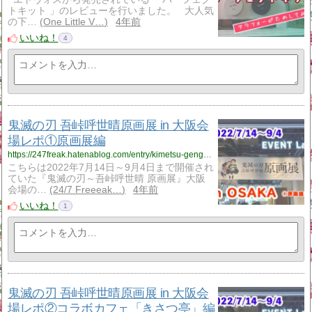
トキット 」のレビューを行いました。 大人気
の下…
One Little V…
4年前
いいね！
4
鬼滅の刃 吾峠呼世晴原画展 in 大阪会
場レポ①原画展編
https://247freak.hatenablog.com/entry/kimetsu-gengaten-osaka
こちらは2022年7月14日～9月4日まで開催され
ていた『鬼滅の刃～吾峠呼世晴 原画展』大阪
会場の…
24/7 Freeeak…
4年前
いいね！
1
鬼滅の刃 吾峠呼世晴原画展 in 大阪会
場レポ②コラボカフェ「きさつ亭」編