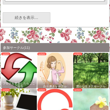
続きを表示…
参加サークル
(11)
ブログを更新したらここ
で報告
自分磨きサークル
豊かな生き方サークル