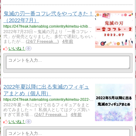
鬼滅の刃一番コフレ弐をやってきた！
（2022年7月）
https://247freak.hatenablog.com/entry/kimetsu-ichiban-coffret2022
2022年7月23日～鬼滅の刃より「一番コフレ・
弐」が発売となりました。多忙で遅刻しちゃい
ましたが…
24/7 Freeeak…
4年前
いいね！
0
2022年夏以降に出る鬼滅のフィギュ
アまとめ（個人用）
https://247freak.hatenablog.com/entry/kimetsu-2022-figure
2022年夏～冬にかけて出るフィギュアをまと
めてみました～！ 私個人としてはグッズ買い
すぎて置き場…
24/7 Freeeak…
4年前
いいね！
0