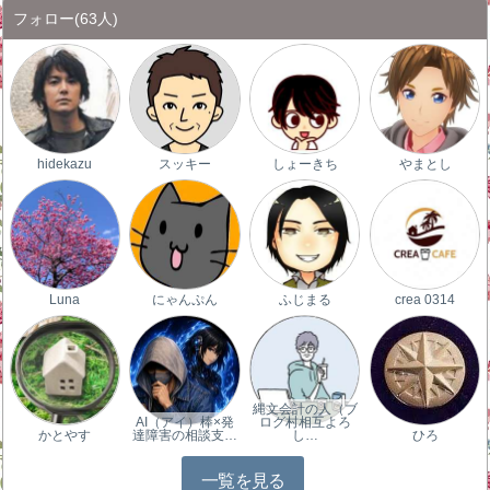
フォロー
(63人)
hidekazu
スッキー
しょーきち
やまとし
Luna
にゃんぷん
ふじまる
crea 0314
縄文会計の人（ブ
AI（アイ）棒×発
ログ村相互よろ
かとやす
達障害の相談支…
し…
ひろ
一覧を見る