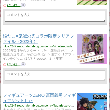
いいね！
0
銀だこ×鬼滅の刃コラボ限定クリアフ
ァイル（2022年）
https://247freak.hatenablog.com/entry/kimetsu-gindako2022
2022年3月からスタートした「築地銀だこ」と
鬼滅のコラボ。そのコラボから限定クリアファ
イルをゲッ…
24/7 Freeeak…
4年前
いいね！
0
フィギュアーツZERO 冨岡義勇フィギ
ュアゲットした
https://247freak.hatenablog.com/entry/figuarts-zero-giyu
大本命！ずっとほしかった「フィギュアーツ