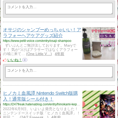
オサジのシャンプーめっちゃいい！ア
ラフォーヘアケアグッズ紹介
https://www.petit-voice.com/entry/osaji-shampoo
ずいぶんとご無沙汰しております。Maryで
す！ 気がつけばアラサーではなくアラフォー
の域に来て…
One Little V…
4年前
いいね！
4
ヒノカミ血風譚 Nintendo Switch版購
入！通常版シール付き！
https://247freak.hatenablog.com/entry/hinokami-kepputan-purchased
2022年6月9日、いよいよ発売となりました！
ニンテンドースイッチ版「ヒノカミ血風譚」！
前回 こ…
24/7 Freeeak…
4年前