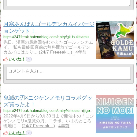
月寒あんぱんゴールデンカムイバージ
ョンゲット！
https://247freak.hatenablog.com/entry/gk-tsukisamu-anpan
先日、漫画の最終回をむかえたゴールデンカム
イ。 私も最終回直前の無料開放でゴールデン
カムイにはまり…
24/7 Freeeak…
4年前
いいね！
5
鬼滅の刃×ニジゲンノモリコラボグッ
ズ買ったよ！
https://247freak.hatenablog.com/entry/kimetsu-nijigennomori
2022年4月9日から9月30日まで開催中の「ニジ
ゲンノモリ×鬼滅の刃」コラボ。いまのところ
現地に…
24/7 Freeeak…
4年前
いいね！
0