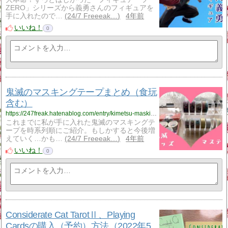
ZERO」シリーズから義勇さんのフィギュアを
手に入れたので…
24/7 Freeeak…
4年前
いいね！
0
鬼滅のマスキングテープまとめ（食玩
含む）
https://247freak.hatenablog.com/entry/kimetsu-masking-tape
これまでに私が手に入れた鬼滅のマスキングテ
ープを時系列順にご紹介。もしかすると今後増
えていく…かも…
24/7 Freeeak…
4年前
いいね！
0
Considerate Cat TarotⅡ、Playing
Cardsの購入（予約）方法（2022年5