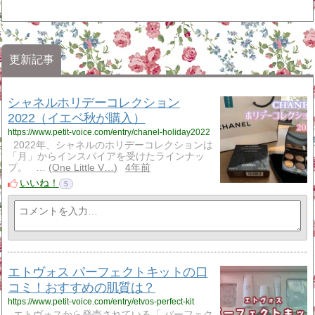
更新記事
シャネルホリデーコレクション
2022（イエベ秋が購入）
https://www.petit-voice.com/entry/chanel-holiday2022
2022年、シャネルのホリデーコレクションは
「月」からインスパイアを受けたラインナッ
プ。 …
One Little V…
4年前
いいね！
5
エトヴォス パーフェクトキットの口
コミ！おすすめの肌質は？
https://www.petit-voice.com/entry/etvos-perfect-kit
エトヴォスから発売されている「 パーフェク