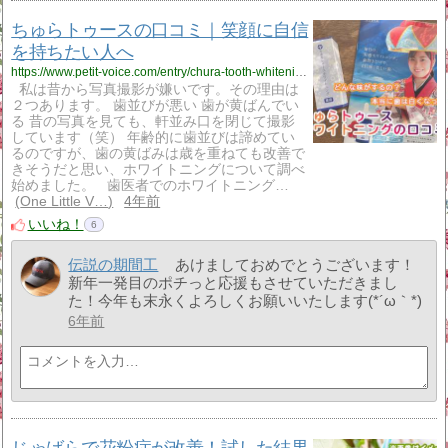
ちゅらトゥースの口コミ｜笑顔に自信
を持ちたい人へ
https://www.petit-voice.com/entry/chura-tooth-whitening
私は昔から写真撮影が嫌いです。その理由は
２つあります。 歯並びが悪い 歯が黄ばんでい
る 昔の写真を見ても、軒並み口を閉じて撮影
しています（笑） 年齢的に歯並びは諦めてい
るのですが、歯の黄ばみは歳を重ねても改善で
きそうだと思い、ホワイトニングについて調べ
始めました。 歯医者でのホワイトニング…
One Little V…
4年前
いいね！
6
伝説の期間工
あけましておめでとうございます！
新年一発目のポチっと応援もさせていただきまし
た！今年も末永くよろしくお願いいたします(*´ω｀*)
6年前