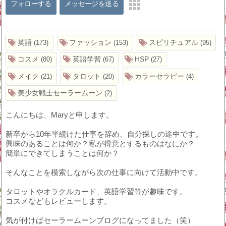
フォローする
メッセージを送る
英語
ファッション
スピリチュアル
173
153
95
コスメ
英語学習
HSP
80
67
27
メイク
タロット
カラーセラピー
21
20
4
美少女戦士セーラームーン
2
こんにちは、Maryと申します。
新卒から10年半続けた仕事を辞め、自分探しの途中です。
興味のあることは何か？私が得意とするものはなにか？
簡単にできてしまうことは何か？
そんなことを模索しながら次の仕事に向けて活動中です。
タロットやオラクルカード、英語学習等が趣味です。
コスメなどもレビューします。
気が付けばセーラームーンブログになってました（笑）