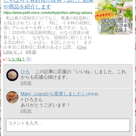
じゃばらで花粉症が改善！試した結果
や商品を紹介します
https://www.petit-voice.com/entry/pollen-allergy-jabara
私は春の花粉症だけでなく、晩夏の稲花粉に
も悩まされています。 特に、イネ科の花粉に
強いアレルギーを持っている私ですが、なん
と！2020年の稲花粉時期は、かなり症状が改
善しました。 なぜなら、花粉症に効くとされ
る北山村の「じゃばら」を試したから！ まさ
か本当に花粉症に効果があるとは思…
One
Little V…
4年前
いいね！
8
ひろ
この記事に応援の「いいね」しました。これ
からも応援心掛けます。
6年前
Mary（cocoから変更しました）
> ひろさん
ありがとうございます！
6年前