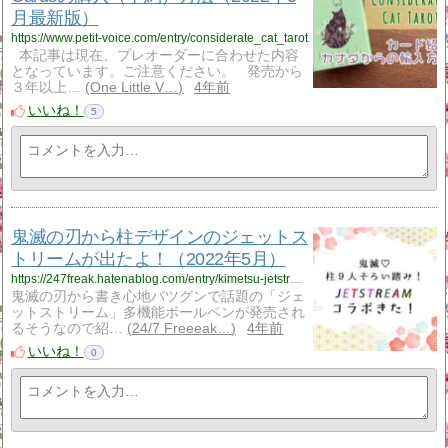
月最新版）
https://www.petit-voice.com/entry/considerate_cat_tarot
本記事は現在、プレオーダーに合わせた内容
となっています。ご注意ください。 発売から
３年以上…
One Little V…
4年前
いいね！
5
鬼滅の刃から柱デザインのジェットス
トリームが出たよ！（2022年5月）
https://247freak.hatenablog.com/entry/kimetsu-jetstream2022
鬼滅の刃から書き心地バツグンで話題の「ジェ
ットストリーム」多機能ボールペンが発売され
るそうなので紹…
24/7 Freeeak…
4年前
いいね！
0