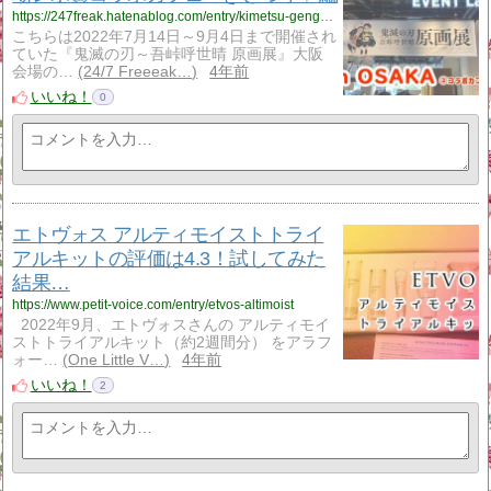
https://247freak.hatenablog.com/entry/kimetsu-gengaten-cafe
こちらは2022年7月14日～9月4日まで開催され
ていた『鬼滅の刃～吾峠呼世晴 原画展』大阪
会場の…
24/7 Freeeak…
4年前
いいね！
0
エトヴォス アルティモイストトライ
アルキットの評価は4.3！試してみた
結果…
https://www.petit-voice.com/entry/etvos-altimoist
2022年9月、エトヴォスさんの アルティモイ
ストトライアルキット（約2週間分） をアラフ
ォー…
One Little V…
4年前
いいね！
2