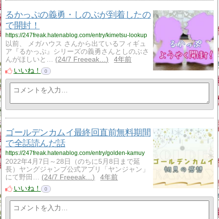
るかっぷの義勇・しのぶが到着したの
で開封！
https://247freak.hatenablog.com/entry/kimetsu-lookup
以前、 メガハウス さんから出ているフィギュ
ア『るかっぷ』シリーズの義勇さんとしのぶさ
んがほしいと…
24/7 Freeeak…
4年前
いいね！
0
ゴールデンカムイ最終回直前無料期間
で全話読んだ話
https://247freak.hatenablog.com/entry/golden-kamuy
2022年4月7日～28日（のちに5月8日まで延
長）ヤングジャンプ公式アプリ「ヤンジャン」
にて野田…
24/7 Freeeak…
4年前
いいね！
0