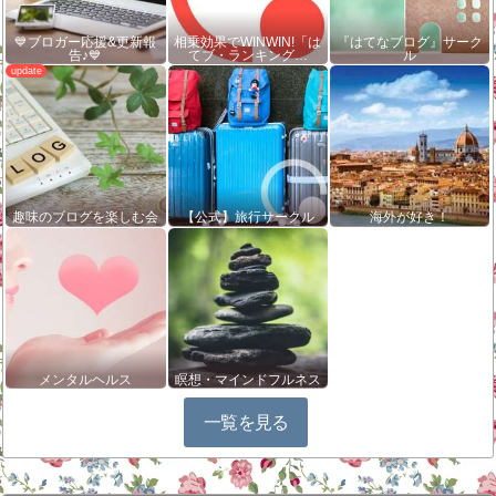
💙ブロガー応援&更新報
相乗効果でWINWIN!「は
『はてなブログ』サーク
告♪💙
てブ・ランキング…
ル
趣味のブログを楽しむ会
【公式】旅行サークル
海外が好き！
メンタルヘルス
瞑想・マインドフルネス
一覧を見る