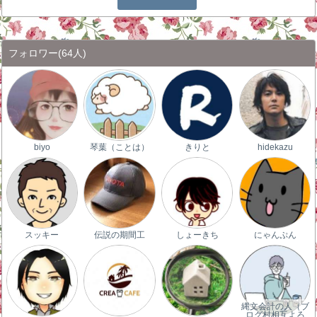
フォロワー
(64人)
biyo
琴葉（ことは）
きりと
hidekazu
スッキー
伝説の期間工
しょーきち
にゃんぷん
縄文会計の人（ブ
ログ村相互よろ