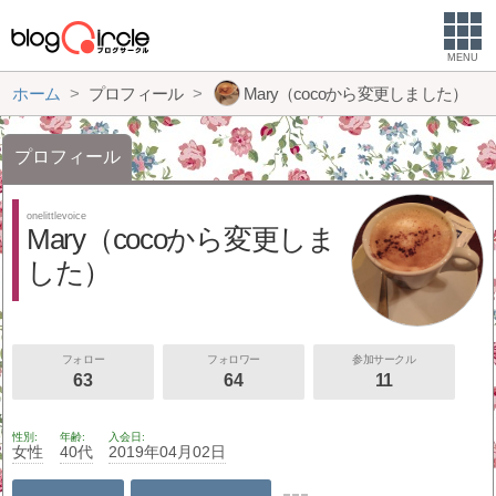
MENU
ホーム
プロフィール
Mary（cocoから変更しました）
プロフィール
onelittlevoice
Mary（cocoから変更しま
した）
フォロー
フォロワー
参加サークル
63
64
11
性別
年齢
入会日
女性
40代
2019年04月02日