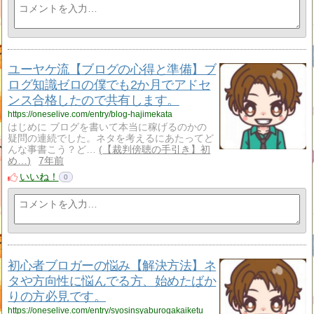
ユーヤケ流【ブログの心得と準備】ブ
ログ知識ゼロの僕でも2か月でアドセ
ンス合格したので共有します。
https://oneselive.com/entry/blog-hajimekata
はじめに ブログを書いて本当に稼げるのかの
疑問の連続でした。ネタを考えるにあたってど
んな事書こう？ど…
【裁判傍聴の手引き】初
め…
7年前
いいね！
0
初心者ブロガーの悩み【解決方法】ネ
タや方向性に悩んでる方、始めたばか
りの方必見です。
https://oneselive.com/entry/syosinsyaburogakaiketu