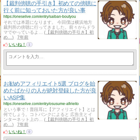
【裁判傍聴の手引き】初めての傍聴に
行く前に知っておいた方が良い事
https://oneselive.com/entry/saiban-boutyou
それでは本題になります。 今回僕は横浜地方
裁判所の傍聴に行ってきました。前々からドラ
マでやっているよ…
【裁判傍聴の手引き】初
め…
7年前
いいね！
1
お勧めアフィリエイト5選 ブログを始
めたばかりの人が絶対登録した方が良
いASP集
https://oneselive.com/entry/osusume-afirieito
という事で！普段耳に【アフィリエイト】とは
何でしょう。コトバンクによると 広告主とイ
ンターネット上の…
【裁判傍聴の手引き】初
め…
7年前
いいね！
0