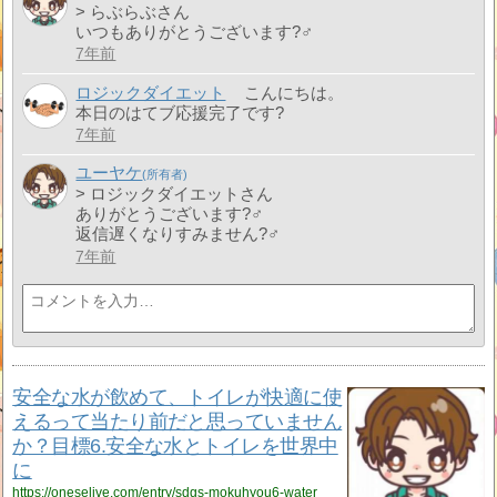
> らぶらぶさん
いつもありがとうございます?‍♂️
7年前
ロジックダイエット
こんにちは。
本日のはてブ応援完了です?
7年前
ユーヤケ
> ロジックダイエットさん
ありがとうございます?‍♂️
返信遅くなりすみません?‍♂️
7年前
安全な水が飲めて、トイレが快適に使
えるって当たり前だと思っていません
か？目標6.安全な水とトイレを世界中
に
https://oneselive.com/entry/sdgs-mokuhyou6-water