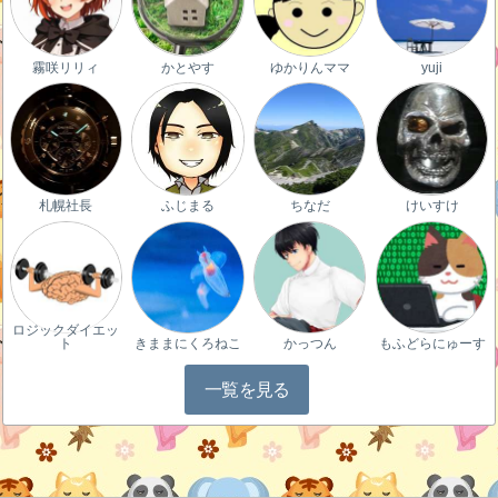
霧咲リリィ
かとやす
ゆかりんママ
yuji
札幌社長
ふじまる
ちなだ
けいすけ
ロジックダイエッ
ト
きままにくろねこ
かっつん
もふどらにゅーす
一覧を見る