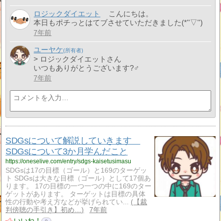
ロジックダイエット
こんにちは。
本日もポチっとはてブさせていただきました(*''▽'')
7年前
ユーヤケ
> ロジックダイエットさん
いつもありがとうございます?‍♂️
7年前
SDGsについて解説していきます
SDGsについて3か月学んだこと
https://oneselive.com/entry/sdgs-kaisetusimasu
SDGsは17の目標（ゴール）と169のターゲッ
ト SDGsは大きな目標（ゴール）として17個あ
ります。 17の目標の一つ一つの中に169のター
ゲットがあります。 ターゲットは目標の具体
性の行動や考え方などが挙げられてい...
【裁
判傍聴の手引き】初め…
7年前
いいね！