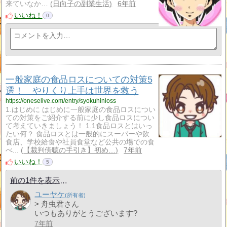
来ていなか…
日向子の副業生活
6年前
いいね！
0
一般家庭の食品ロスについての対策5
選！ やりくり上手は世界を救う
https://oneselive.com/entry/syokuhinloss
1.はじめに はじめに一般家庭の食品ロスについ
ての対策をご紹介する前に少し食品ロスについ
て考えていきましょう！ 1.1食品ロスとはいっ
たい何？ 食品ロスとは一般的にスーパーや飲
食店、学校給食や社員食堂など公共の場での食
べ...
【裁判傍聴の手引き】初め…
7年前
いいね！
5
前の1件を表示
ユーヤケ
> 舟虫君さん
いつもありがとうございます?
7年前