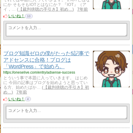
にか そもそもIOTとはなにか？ 『IOT』（ア
イ，…
【裁判傍聴の手引き】初め…
7年前
いいね！
10
ブログ知識ゼロの僕がたった5記事で
アドセンスに合格！ブログは
「WordPress」で始めろ。
https://oneselive.com/entry/adsense-success
とういう事で本題に入っていきます。 はじめ
に 今回の記事はブログを始めようと思ってい
る方、始めたばか…
【裁判傍聴の手引き】初
め…
7年前
いいね！
4