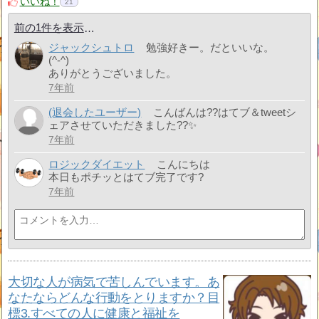
いいね！
21
前の1件を表示
ジャックシュトロ
勉強好きー。だといいな。
(^-^)
ありがとうございました。
7年前
(退会したユーザー)
こんばんは??はてブ＆tweetシ
ェアさせていただきました??✨
7年前
ロジックダイエット
こんにちは
本日もポチッとはてブ完了です?
7年前
大切な人が病気で苦しんでいます。あ
なたならどんな行動をとりますか？目
標3.すべての人に健康と福祉を