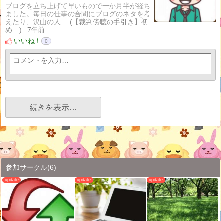
ブログを立ち上げて早いもので一か月半が経ち
ました。毎日の仕事の合間にブログのネタを考
えたり、沢山の人…
【裁判傍聴の手引き】初
め…
7年前
いいね！
0
続きを表示…
参加サークル
(6)