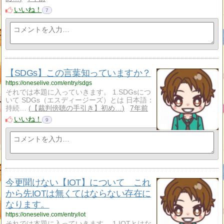
いいね！
7
【SDGs】この言葉知っていますか？
https://oneselive.com/entry/sdgs
それでは本題に入っていきます。 1.SDGsにつ
いて SDGs（エスディージーズ）とは 日本語：
持続…
【裁判傍聴の手引き】初め…
7年前
いいね！
9
今更聞けない【IOT】について これ
から先IOTは無くてはならない存在に
なります。
https://oneselive.com/entry/iot
それでは本題に入っていきます。 1.IOTとはな