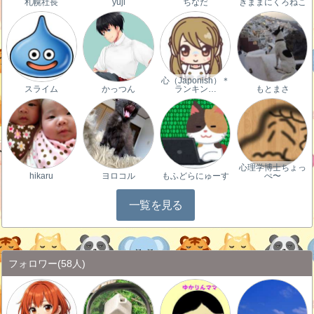
札幌社長
yuji
ちなだ
きままにくろねこ
心（Japonish）＊
スライム
かっつん
ランキン…
もとまさ
心理学博士ちょっ
hikaru
ヨロコル
もふどらにゅーす
ぺ〜
一覧を見る
フォロワー
(58人)