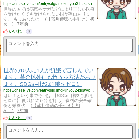
https://oneselive.com/entry/sdgs-mokuhyou3-hukushitokenkou
世界の国では病気やケガなどにより正しい医療
を受けたくても受けられない国が沢山ありま
す。 もしあなたの…
【裁判傍聴の手引き】初
め…
7年前
いいね！
5
世界の10人に1人が飢餓で苦しんでい
ます。募金以外にも救うを方法があり
ます。SDGs目標2.飢餓をゼロに
https://oneselive.com/entry/sdgsmokuhyou2-kigawozero
はい！という事で今回は 【SDGs目標2.飢餓を
ゼロに】 飢餓に終止符を打ち、食料の安全確
保と栄養状…
【裁判傍聴の手引き】初
め…
7年前
いいね！
9