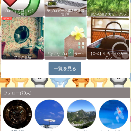
ブログを更新したらここ
💙ブロガー応援&更新報
で報告
告♪💙
豊かな生き方サークル
『はてなブログ』サーク
【公式】生活・文化サー
ブログ更新
ル
クル
一覧を見る
フォロー
(70人)