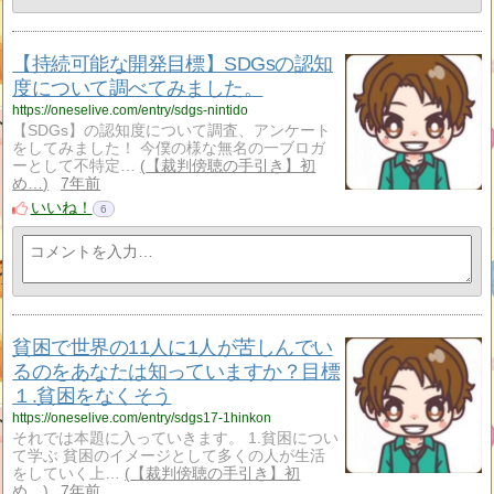
【持続可能な開発目標】SDGsの認知
度について調べてみました。
https://oneselive.com/entry/sdgs-nintido
【SDGs】の認知度について調査、アンケート
をしてみました！ 今僕の様な無名の一ブロガ
ーとして不特定…
【裁判傍聴の手引き】初
め…
7年前
いいね！
6
貧困で世界の11人に1人が苦しんでい
るのをあなたは知っていますか？目標
１.貧困をなくそう
https://oneselive.com/entry/sdgs17-1hinkon
それでは本題に入っていきます。 1.貧困につい
て学ぶ 貧困のイメージとして多くの人が生活
をしていく上…
【裁判傍聴の手引き】初
め…
7年前