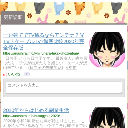
更新記事
一戸建てでTV観るならアンテナ？光
TV？ケーブルTV?徹底比較2020年完
全保存版
https://anashira.info/tvmirunara-hikakuhozonban/
日向子 どうも日向子です。 最近友人が家を買
ったり、子供が出来たりと嬉しいニュースが沢
山来ていま…
日向子の副業生活
6年前
いいね！
2
2020年からはじめる副業生活
https://anashira.info/hukugyou-2020/
2020年令和2年 新たな年が始まりました。 こ
れを読んでいるあなた。今年こそは昨年まで出