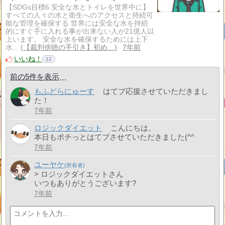
【SDGs目標6.安全な水とトイレを世界中に】
すべての人々の水と衛生へのアクセスと持続可
能な管理を確保する 世界には安全な水を持続
的にすぐ手に入れる事が出来ない人が21億人以
上います。 安全な水を確保するためには上下
水...
【裁判傍聴の手引き】初め…
7年前
いいね！
12
前の5件を表示
もふどらにゅーす
はてブ応援させていただきまし
た！
7年前
ロジックダイエット
こんにちは。
本日もポチっとはてブさせていただきました(^^ゞ
7年前
ユーヤケ
> ロジックダイエットさん
いつもありがとうございます?
7年前