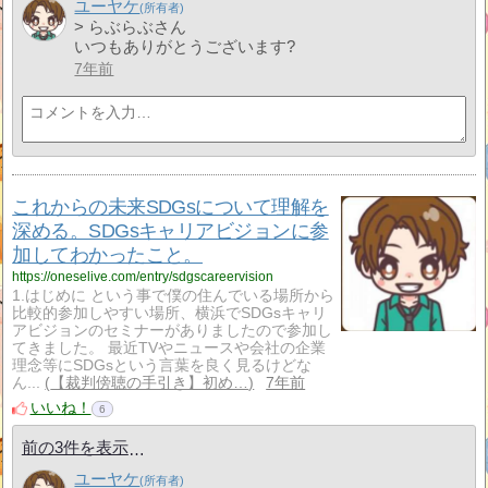
ユーヤケ
> らぶらぶさん
いつもありがとうございます?
7年前
これからの未来SDGsについて理解を
深める。SDGsキャリアビジョンに参
加してわかったこと。
https://oneselive.com/entry/sdgscareervision
1.はじめに という事で僕の住んでいる場所から
比較的参加しやすい場所、横浜でSDGsキャリ
アビジョンのセミナーがありましたので参加し
てきました。 最近TVやニュースや会社の企業
理念等にSDGsという言葉を良く見るけどな
ん...
【裁判傍聴の手引き】初め…
7年前
いいね！
6
前の3件を表示
ユーヤケ