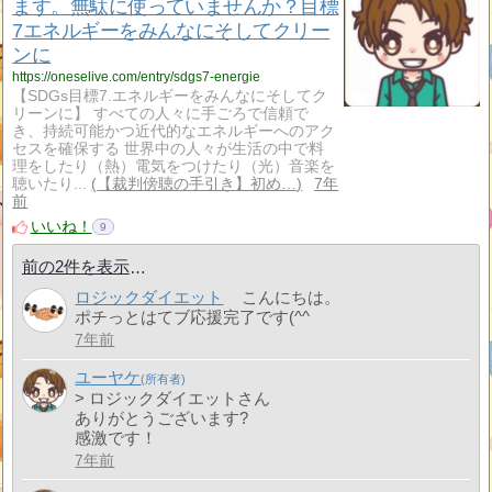
ます。無駄に使っていませんか？目標
7エネルギーをみんなにそしてクリー
ンに
https://oneselive.com/entry/sdgs7-energie
【SDGs目標7.エネルギーをみんなにそしてク
リーンに】 すべての人々に手ごろで信頼で
き、持続可能かつ近代的なエネルギーへのアク
セスを確保する 世界中の人々が生活の中で料
理をしたり（熱）電気をつけたり（光）音楽を
聴いたり...
【裁判傍聴の手引き】初め…
7年
前
いいね！
9
前の2件を表示
ロジックダイエット
こんにちは。
ポチっとはてブ応援完了です(^^ゞ
7年前
ユーヤケ
> ロジックダイエットさん
ありがとうございます?
感激です！
7年前