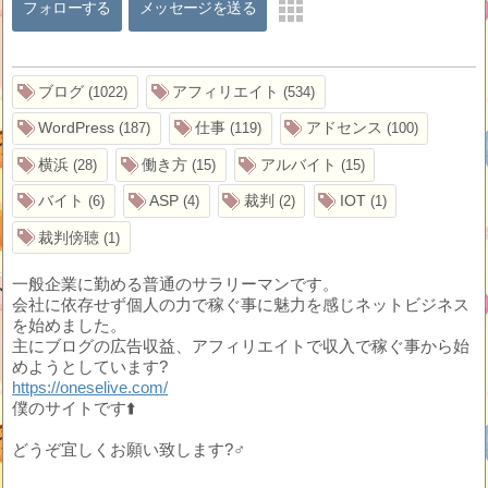
フォローする
メッセージを送る
ブログ
アフィリエイト
1022
534
WordPress
仕事
アドセンス
187
119
100
横浜
働き方
アルバイト
28
15
15
バイト
ASP
裁判
IOT
6
4
2
1
裁判傍聴
1
一般企業に勤める普通のサラリーマンです。
会社に依存せず個人の力で稼ぐ事に魅力を感じネットビジネス
を始めました。
主にブログの広告収益、アフィリエイトで収入で稼ぐ事から始
めようとしています?
https://oneselive.com/
僕のサイトです⬆️
どうぞ宜しくお願い致します?‍♂️