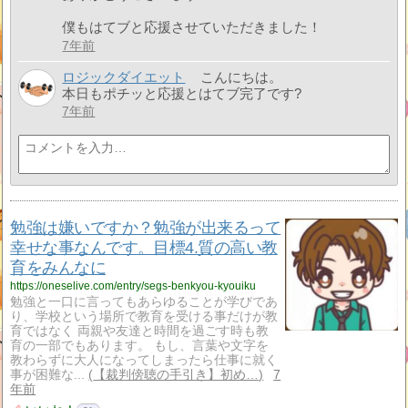
僕もはてブと応援させていただきました！
7年前
ロジックダイエット
こんにちは。
本日もポチッと応援とはてブ完了です?
7年前
勉強は嫌いですか？勉強が出来るって
幸せな事なんです。目標4.質の高い教
育をみんなに
https://oneselive.com/entry/segs-benkyou-kyouiku
勉強と一口に言ってもあらゆることが学びであ
り、学校という場所で教育を受ける事だけが教
育ではなく 両親や友達と時間を過ごす時も教
育の一部でもあります。 もし、言葉や文字を
教わらずに大人になってしまったら仕事に就く
事が困難な...
【裁判傍聴の手引き】初め…
7
年前