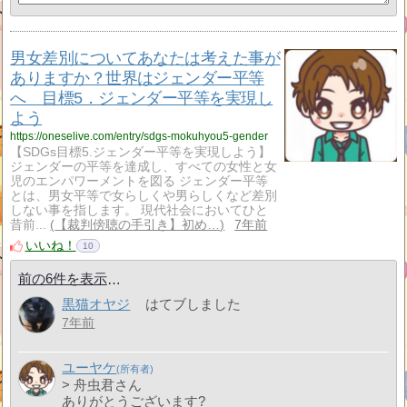
男女差別についてあなたは考えた事が
ありますか？世界はジェンダー平等
へ 目標5．ジェンダー平等を実現し
よう
https://oneselive.com/entry/sdgs-mokuhyou5-gender
【SDGs目標5.ジェンダー平等を実現しよう】
ジェンダーの平等を達成し、すべての女性と女
児のエンパワーメントを図る ジェンダー平等
とは、男女平等で女らしくや男らしくなど差別
しない事を指します。 現代社会においてひと
昔前...
【裁判傍聴の手引き】初め…
7年前
いいね！
10
前の6件を表示
黒猫オヤジ
はてブしました
7年前
ユーヤケ
> 舟虫君さん
ありがとうございます?