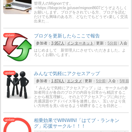
管理人のMignonです。
⇒https://blogcircle.jp/user/mignon8607どうぞよろしく
お願いします。ブログをされている方、ブログを読む
だけでも興味のある方、どなたでもどうぞ♪楽しく交流
出来た…
ブログを更新したらここで報告
参加者：
3,957人
インターネット
更新：
5分前
入会：
はじめまして 新管理人にさせていただきました。よ
ろしくお願いします。
みんなで気軽にアクセスアップ
参加者：
1,874人
エンタメ
更新：
5分前
入会：
5年前
『 みんなで気軽にアクセスアップ 』は、サークルの参
加者同士が各自のブログの内容を日常から精読するこ
とから相互理解し、その上でアクセスアップに向けた
共通課題やアドバイス等を連携し合い、互いがより良
い方向性を見い出せるよう研鑽することを目的と…
相乗効果でWINWIN!「はてブ・ランキン
グ」応援サークル！！！