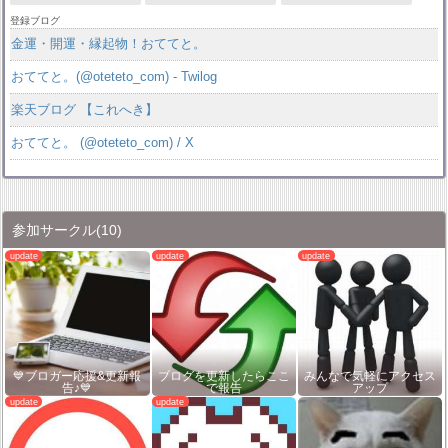
登録ブログ
金運・開運・縁起物！おててと。
おててと。(@oteteto_com) - Twilog
楽天ブログ 【これへき】
おててと。 (@oteteto_com) / X
参加サークル
(10)
💙ブロガー応援&更新報
ブログを更新したらここ
みんなで気軽にアクセス
告♪💙
で報告
アップ