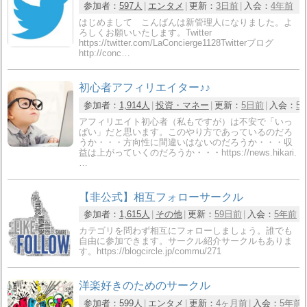
参加者：
597人
エンタメ
更新：
3日前
入会：
4年前
はじめまして こんばんは新管理人になりました。よ
ろしくお願いいたします。Twitter
https://twitter.com/LaConcierge1128Twitterブログ
http://conc…
初心者アフィリエイター♪♪
参加者：
1,914人
投資・マネー
更新：
5日前
入会：
5
アフィリエイト初心者（私もですが）は不安で「いっ
ぱい」だと思います。このやり方であっているのだろ
うか・・・方向性に間違いはないのだろうか・・・収
益は上がっていくのだろうか・・・https://news.hikari.
…
【非公式】相互フォローサークル
参加者：
1,615人
その他
更新：
59日前
入会：
5年前
カテゴリを問わず相互にフォローしましょう。誰でも
自由に参加できます。サークル紹介サークルもありま
す。https://blogcircle.jp/commu/271
洋楽好きのためのサークル
参加者：
599人
エンタメ
更新：
4ヶ月前
入会：
5年前