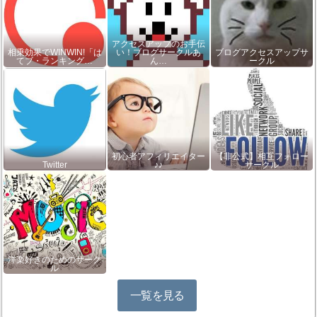
アクセスアップのお手伝
相乗効果でWINWIN!「は
い！ブログサークルあ
ブログアクセスアップサ
てブ・ランキング…
ん…
ークル
初心者アフィリエイター
【非公式】相互フォロー
Twitter
♪♪
サークル
洋楽好きのためのサーク
ル
一覧を見る