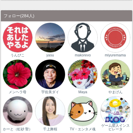
フォロー
(284人)
うんぴこ
yasu
makorevo
miyuremama
メンヘラ母
宇佐美ダイ
Maya
やまげん
ゲーム星人インス
かーと（虹砂 聖）
千上舞桜
TV・エンタメ魂
ピレータ