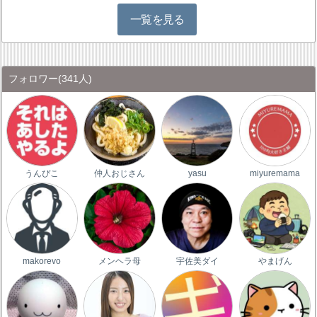
一覧を見る
フォロワー
(341人)
うんぴこ
仲人おじさん
yasu
miyuremama
makorevo
メンヘラ母
宇佐美ダイ
やまげん