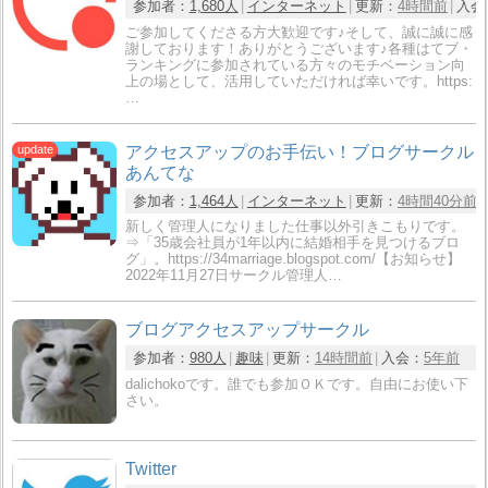
参加者：
1,680人
インターネット
更新：
4時間前
入会
ご参加してくださる方大歓迎です♪そして、誠に誠に感
謝しております！ありがとうございます♪各種はてブ・
ランキングに参加されている方々のモチベーション向
上の場として、活用していただければ幸いです。https:
…
アクセスアップのお手伝い！ブログサークル
あんてな
参加者：
1,464人
インターネット
更新：
4時間40分前
新しく管理人になりました仕事以外引きこもりです。
⇒「35歳会社員が1年以内に結婚相手を見つけるブロ
グ」。https://34marriage.blogspot.com/【お知らせ】
2022年11月27日サークル管理人…
ブログアクセスアップサークル
参加者：
980人
趣味
更新：
14時間前
入会：
5年前
dalichokoです。誰でも参加ＯＫです。自由にお使い下
さい。
Twitter