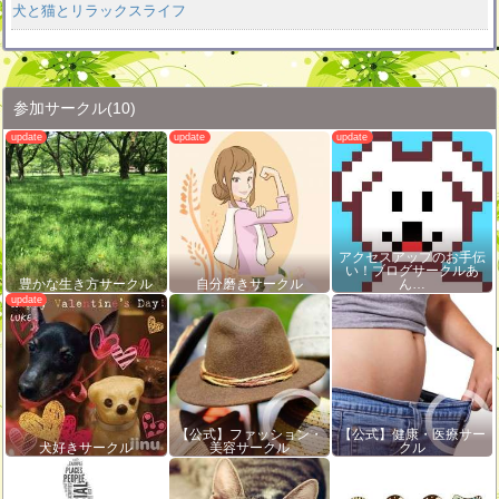
犬と猫とリラックスライフ
参加サークル
(10)
アクセスアップのお手伝
い！ブログサークルあ
豊かな生き方サークル
自分磨きサークル
ん…
【公式】ファッション・
【公式】健康・医療サー
犬好きサークル
美容サークル
クル