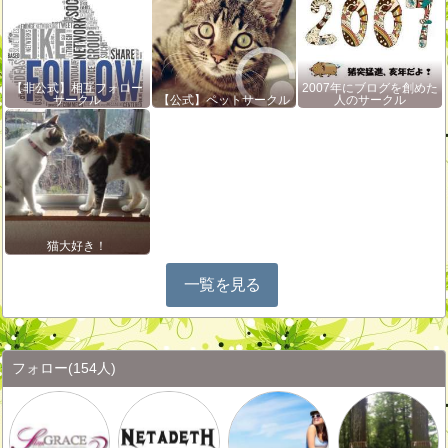
【非公式】相互フォロー
2007年にブログを創めた
サークル
【公式】ペットサークル
人のサークル
猫大好き！
一覧を見る
フォロー
(154人)