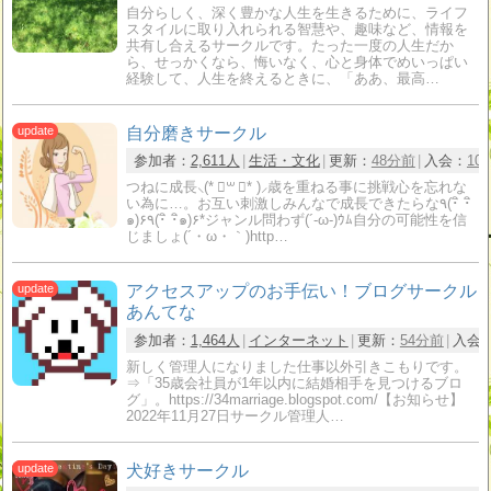
自分らしく、深く豊かな人生を生きるために、ライフ
スタイルに取り入れられる智慧や、趣味など、情報を
共有し合えるサークルです。たった一度の人生だか
ら、せっかくなら、悔いなく、心と身体でめいっぱい
経験して、人生を終えるときに、「ああ、最高…
自分磨きサークル
参加者：
2,611人
生活・文化
更新：
48分前
入会：
10
つねに成長⸜(* ॑꒳ ॑* )⸝歳を重ねる事に挑戦心を忘れな
い為に…。お互い刺激しみんなで成長できたらな٩(･ิ ･ิ
๑)۶٩(･ิ ･ิ๑)۶*ジャンル問わず(´-ω-)ｳﾑ自分の可能性を信
じましょ(´・ω・｀)http…
アクセスアップのお手伝い！ブログサークル
あんてな
参加者：
1,464人
インターネット
更新：
54分前
入会
新しく管理人になりました仕事以外引きこもりです。
⇒「35歳会社員が1年以内に結婚相手を見つけるブロ
グ」。https://34marriage.blogspot.com/【お知らせ】
2022年11月27日サークル管理人…
犬好きサークル