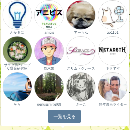
わかるに
anipis
アーちん
go1101
サラダ男?チープ
な野菜研究家
冴木隆
スリム・グレース
ネタです
そら
genussmittel69
ぷーこ
熟年温泉ライター
一覧を見る