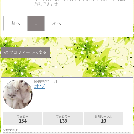
活動できませ…
前へ
1
次へ
プロフィールへ戻る
[参照中のユーザ]
オツ
フォロー
フォロワー
参加サークル
154
138
10
登録ブログ