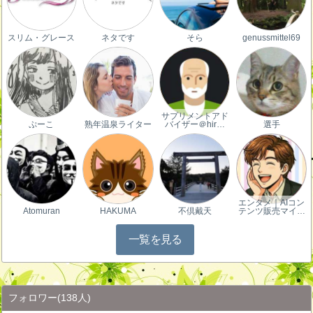
スリム・グレース
ネタです
そら
genussmittel69
サプリメントアド
ぷーこ
熟年温泉ライター
バイザー＠hir…
選手
エンタメ｜AIコン
Atomuran
HAKUMA
不倶戴天
テンツ販売マイ…
一覧を見る
フォロワー
(138人)