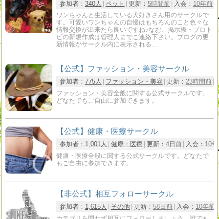
参加者：
340人
ペット
更新：
5時間前
入会：
10年前
ワンちゃんと生活している犬好きさん用のサークルで
す。可愛いワンちゃんの自慢はもちろんのこと色々な
情報交換が出来たら良いですね♪なお、掲示板・ブロト
ピの新規作成は管理人までご連絡下さい。ブログの更
新情報がサークル内に表示される…
【公式】ファッション・美容サークル
参加者：
775人
ファッション・美容
更新：
23時間前
ファッション・美容全般に関する公式サークルです。
どなたでもご自由に参加できます。
【公式】健康・医療サークル
参加者：
1,001人
健康・医療
更新：
4日前
入会：
10
健康・医療全般に関する公式サークルです。どなたで
もご自由に参加できます。
【非公式】相互フォローサークル
参加者：
1,615人
その他
更新：
58日前
入会：
10年前
カテゴリを問わず相互にフォローしましょう。誰でも