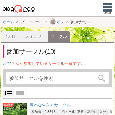
MENU
ホーム
プロフィール
オツ
参加サークル
フォロー
フォロワー
サークル
参加サークル(10)
オツ
さんが参加しているサークル一覧です。
豊かな生き方サークル
参加者：
2,384人
生活・文化
更新：
38分前
入会：
10