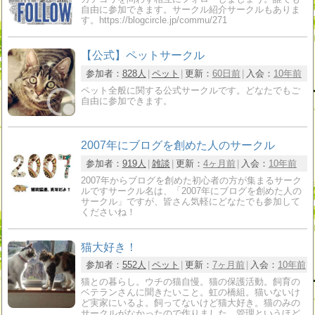
自由に参加できます。サークル紹介サークルもありま
す。https://blogcircle.jp/commu/271
【公式】ペットサークル
参加者：
828人
ペット
更新：
60日前
入会：
10年前
ペット全般に関する公式サークルです。どなたでもご
自由に参加できます。
2007年にブログを創めた人のサークル
参加者：
919人
雑談
更新：
4ヶ月前
入会：
10年前
2007年からブログを創めた初心者の方が集まるサーク
ルですサークル名は、「2007年にブログを創めた人の
サークル」ですが、皆さん気軽にどなたでも参加して
くださいね！
猫大好き！
参加者：
552人
ペット
更新：
7ヶ月前
入会：
10年前
猫との暮らし。ウチの猫自慢。猫の保護活動。飼育の
ベテランさんに聞きたいこと。虹の橋組。猫いないけ
ど実家にいるよ。飼ってないけど猫大好き。猫のみの
サークルがなかったので作りました。管理というほど