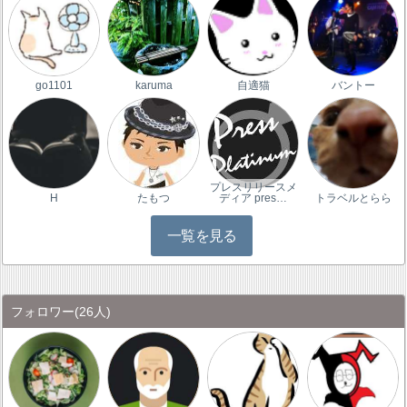
go1101
karuma
自適猫
バントー
プレスリリースメ
H
たもつ
ディア pres…
トラベルとらら
一覧を見る
フォロワー
(26人)