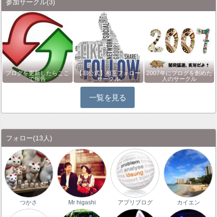
参加サークル
(3)
ブログを更新したらここ
【非公式】相互フォロー
2007年にブログを創めた
で報告
サークル
人のサークル
一覧を見る
フォロー
(13人)
つかさ
Mr higashi
アプリブログ
カイエン