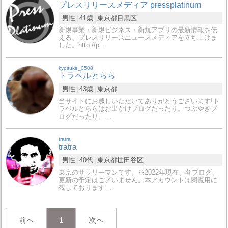
プレスリリースメディア pressplatinum
男性
41歳
東京都
目黒区
新規事業・新規ビジネス・新規アプリの最新情報を伝
える、プレスリリースニュースメディアを立ち上げま
した。http://p…
kyosuke_0508
トラベルとらら
男性
43歳
東京都
当サイトにお越しいただいてありがとうございます!ト
ラベルとららはお出かけブログだったり。つぶやきブ
ログだったり。…
tratra
tratra
男性
40代
東京都
世田谷区
東京のサラリーマンです。※2022年現在、各ブログ、
更新の予定はございません。本アカウントは閲覧用に
残しております…
前へ
1
次へ