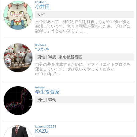
koidano
小井田
女性
只今訳あって、妹宅と自宅を往復しながらバタバタと
生活しています。色々と環境が変わった為、ブログに
記録しようと思い立ちまし…
tsukasa
つかさ
男性
34歳
東京都
新宿区
自分の夢を達成するために、アフィリエイトブログを
運営しています。ぜひ覗いてやってください
(o^^o)http://…
teiteitei
学生投資家
男性
30代
kazunari32123
KAZU