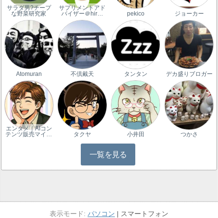
サラダ男?チープ
サプリメントアド
な野菜研究家
バイザー＠hir…
pekico
ジョーカー
Atomuran
不倶戴天
タンタン
デカ盛りブロガー
エンタメ｜AIコン
テンツ販売マイ…
タクヤ
小井田
つかさ
一覧を見る
パソコン
スマートフォン