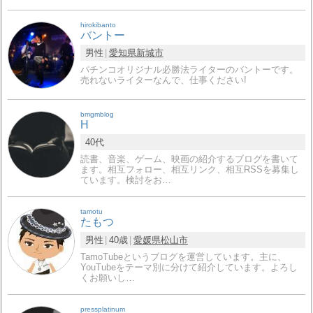
hirokibanto
バントー
男性
愛知県
新城市
パチンコオリジナル必勝法ライターのバントーです。
売れないライターなんで、仕事ください!
bmgmblog
H
40代
読書、音楽、ゲーム、映画の紹介するブログを書いて
ます。相互フォロー、相互リンク、相互RSSを募集し
ています。検討をお…
tamotu
たもつ
男性
40歳
愛媛県
松山市
TamoTubeというブログを運営しています。主に、
YouTubeをテーマ別に分けて紹介しています。よろし
くお願いし…
pressplatinum