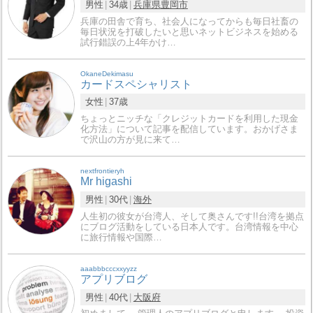
男性
34歳
兵庫県
豊岡市
兵庫の田舎で育ち、社会人になってからも毎日社畜の
毎日状況を打破したいと思いネットビジネスを始める
試行錯誤の上4年かけ…
OkaneDekimasu
カードスペシャリスト
女性
37歳
ちょっとニッチな「クレジットカードを利用した現金
化方法」について記事を配信しています。おかげさま
で沢山の方が見に来て…
nextfrontieryh
Mr higashi
男性
30代
海外
人生初の彼女が台湾人、そして奥さんです!!台湾を拠点
にブログ活動をしている日本人です。台湾情報を中心
に旅行情報や国際…
aaabbbcccxxyyzz
アプリブログ
男性
40代
大阪府