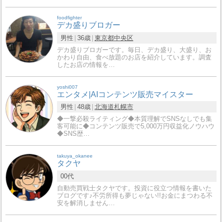
foodfighter
デカ盛りブロガー
男性
36歳
東京都
中央区
デカ盛りブロガーです。毎日、デカ盛り、大盛り、お
かわり自由、食べ放題のお店を紹介しています。調査
したお店の情報を…
yoshi007
エンタメ|AIコンテンツ販売マイスター
男性
48歳
北海道
札幌市
◆一撃必殺ライティング◆本質理解でSNSなしでも集
客可能に◆コンテンツ販売で5,000万円収益化ノウハウ
◆SNS歴…
takuya_okanee
タクヤ
00代
自動売買戦士タクヤです。投資に役立つ情報を書いた
ブログです♪不労所得も夢じゃない!!お金にまつわる不
安を解消しません…