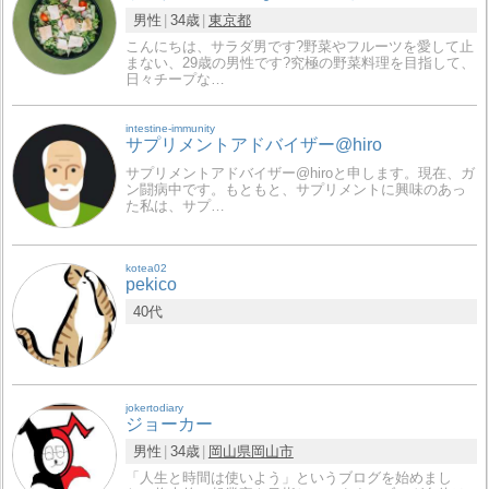
男性
34歳
東京都
こんにちは、サラダ男です?野菜やフルーツを愛して止
まない、29歳の男性です?究極の野菜料理を目指して、
日々チープな…
intestine-immunity
サプリメントアドバイザー@hiro
サプリメントアドバイザー@hiroと申します。現在、ガ
ン闘病中です。もともと、サプリメントに興味のあっ
た私は、サプ…
kotea02
pekico
40代
jokertodiary
ジョーカー
男性
34歳
岡山県
岡山市
「人生と時間は使いよう」というブログを始めまし