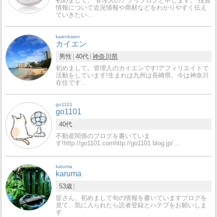
初めまして。 管理人のアプリブログと申します。 投資
情報について近況情報や商材などをわかりやすく伝え
ていきたい…
kaienkaien
カイエン
男性
40代
神奈川県
初めまして。管理人のカイエンです!アフィリエイトで
活動をしています!生まれは九州は長崎県、今は神奈川
在住です…
go1101
go1101
40代
不動産関係のブログを書いていま
す!http://go1101.comhttp://go1101.blog.jp/…
karuma
karuma
53歳
皆さん、初めまして旬の情報を書いていますブログを
見て、気に入られたら読者登録とハテブをお願いしま
す