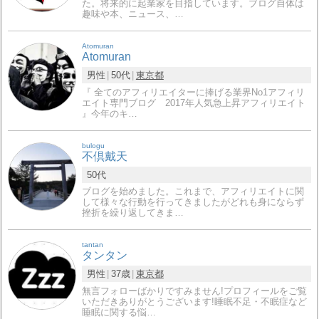
た。将来的に起業家を目指しています。ブログ自体は
趣味や本、ニュース、…
Atomuran
Atomuran
男性
50代
東京都
『 全てのアフィリエイターに捧げる業界No1アフィリ
エイト専門ブログ 2017年人気急上昇アフィリエイト
』今年のキ…
bulogu
不倶戴天
50代
ブログを始めました。これまで、アフィリエイトに関
して様々な行動を行ってきましたがどれも身にならず
挫折を繰り返してきま…
tantan
タンタン
男性
37歳
東京都
無言フォローばかりですみません!プロフィールをご覧
いただきありがとうございます!睡眠不足・不眠症など
睡眠に関する悩…