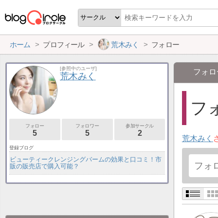
ホーム
プロフィール
荒木みく
フォロー
[参照中のユーザ]
フォロ
荒木みく
フォ
フォロー
フォロワー
参加サークル
5
5
2
荒木みく
登録ブログ
ビューティークレンジングバームの効果と口コミ！市
販の販売店で購入可能？