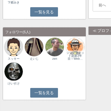
下郷みき
前へ
一覧を見る
プロフ
フォロワー
(5人)
ジジィ＠ネッ
ト副業3年
スッキー
えいじ
zen
目！Web…
けいすけ
一覧を見る