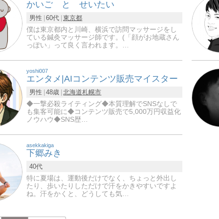
かいご と せいたい
男性
60代
東京都
僕は東京都内と川崎、横浜で訪問マッサージをし
ている鍼灸マッサージ師です。(「顔がお地蔵さん
っぽい」って良く言われます。…
yoshi007
エンタメ|AIコンテンツ販売マイスター
男性
48歳
北海道
札幌市
◆一撃必殺ライティング◆本質理解でSNSなしで
も集客可能に◆コンテンツ販売で5,000万円収益化
ノウハウ◆SNS歴…
asekkakiga
下郷みき
40代
特に夏場は、運動後だけでなく、ちょっと外出し
たり、歩いたりしただけで汗をかきやすいですよ
ね。汗をかくと、どうしても気…