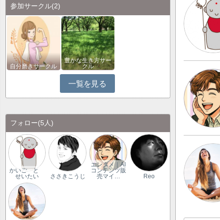
参加サークル
(2)
豊かな生き方サー
自分磨きサークル
クル
一覧を見る
フォロー
(5人)
エンタメ｜AI
かいご と
コンテンツ販
せいたい
ささきこうじ
売マイ…
Reo