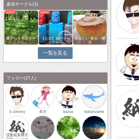
参加サークル
(3)
豊かな生き方サー
【公式】旅行サー
美味しい 東京・横
クル
クル
浜
一覧を見る
フォロー
(27人)
S-Johnny
美月
kazuo
kobanzame
浅倉紙業株式
会社（ショー