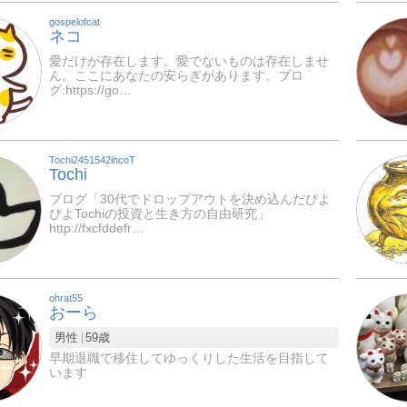
gospelofcat
ネコ
愛だけが存在します。愛でないものは存在しませ
ん。ここにあなたの安らぎがあります。ブロ
グ:https://go…
Tochi2451542ihcoT
Tochi
ブログ「30代でドロップアウトを決め込んだぴよ
ぴよTochiの投資と生き方の自由研究」
http://fxcfddefr…
ohrat55
おーら
男性
59歳
早期退職で移住してゆっくりした生活を目指して
います