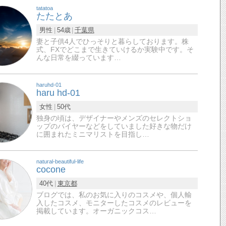
tatatoa
たたとあ
男性
54歳
千葉県
妻と子供4人でひっそりと暮らしております。株
式、FXでどこまで生きていけるか実験中です。そ
んな日常を綴っています…
haruhd-01
haru hd-01
女性
50代
独身の頃は、デザイナーやメンズのセレクトショ
ップのバイヤーなどをしていました好きな物だけ
に囲まれたミニマリストを目指し…
natural-beautiful-life
cocone
40代
東京都
ブログでは、私のお気に入りのコスメや、個人輸
入したコスメ、モニターしたコスメのレビューを
掲載しています。オーガニックコス…