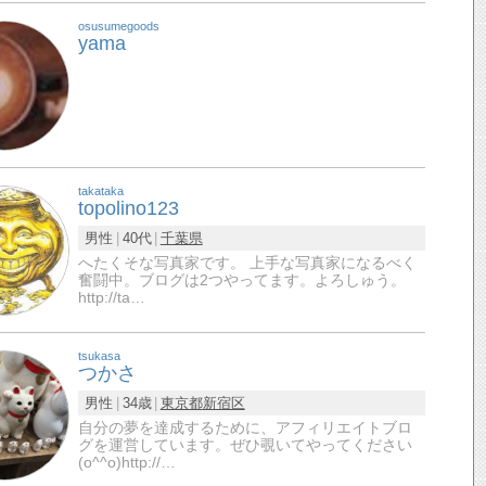
osusumegoods
yama
takataka
topolino123
男性
40代
千葉県
へたくそな写真家です。 上手な写真家になるべく
奮闘中。ブログは2つやってます。よろしゅう。
http://ta…
tsukasa
つかさ
男性
34歳
東京都
新宿区
自分の夢を達成するために、アフィリエイトブロ
グを運営しています。ぜひ覗いてやってください
(o^^o)http://…