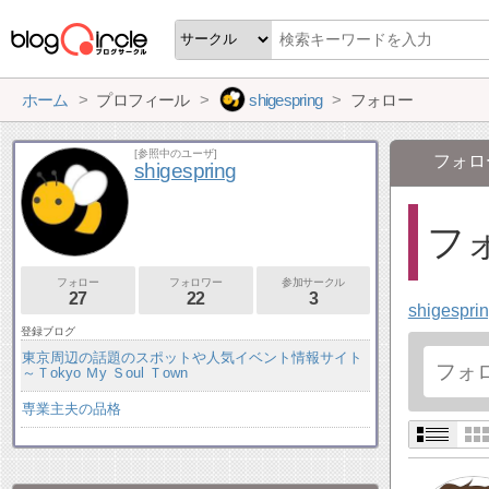
ホーム
プロフィール
shigespring
フォロー
[参照中のユーザ]
フォロ
shigespring
フォ
フォロー
フォロワー
参加サークル
27
22
3
shigespri
登録ブログ
東京周辺の話題のスポットや人気イベント情報サイト
～Ｔokyo Ｍy Ｓoul Ｔown
専業主夫の品格