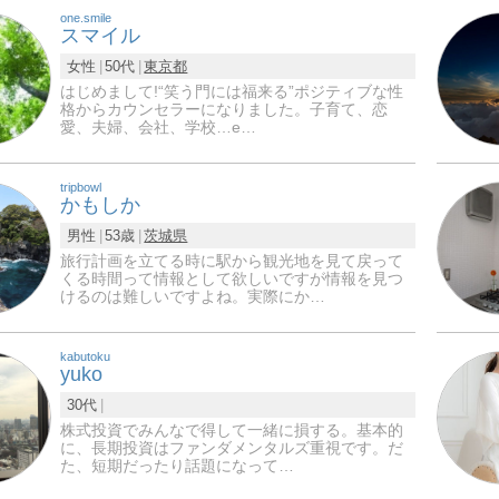
one.smile
スマイル
女性
50代
東京都
はじめまして!“笑う門には福来る”ポジティブな性
格からカウンセラーになりました。子育て、恋
愛、夫婦、会社、学校…e…
tripbowl
かもしか
男性
53歳
茨城県
旅行計画を立てる時に駅から観光地を見て戻って
くる時間って情報として欲しいですが情報を見つ
けるのは難しいですよね。実際にか…
kabutoku
yuko
30代
株式投資でみんなで得して一緒に損する。基本的
に、長期投資はファンダメンタルズ重視です。だ
た、短期だったり話題になって…