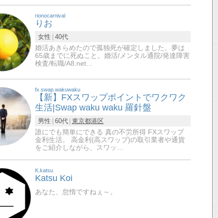
rionocarnival
りお
女性
40代
婚活あきらめたので孤独死が確定しました。夢は
65歳までに死ぬこと。婚活/メンタル通院/発達障害
検査/転職/A8.net…
fx.swap.wakuwaku
【新】FXスワップポイントでワクワク
生活|Swap waku waku 羅針盤
男性
60代
東京都
港区
誰にでも簡単にできる 真の不労所得 FXスワップ
金利生活。 高金利(高スワップ)の取引業者や通貨
をご紹介しながら、スワッ…
K.katsu
Katsu Koi
あなた、怠惰ですねぇ～。