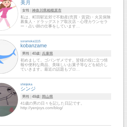
美月
女性
神奈川県
相模原市
私は、町田駅近郊で不動産(売買・賃貸)・火災保険
募集人・ドラッグストア取次店・心理カウンセラ
ー・占い師の仕事をしています…
soramoka1115
kobanzame
男性
40歳
兵庫県
初めまして。ゴバンザメです。皆様の役に立つ情
報や便利な商品、美味しいお菓子等などを紹介し
ていきます。最近の話題もブロ…
shinjioka
シンジ
男性
49歳
岡山県
41歳の男の日々を記した日記です。
http://yenjoys.com/blog/