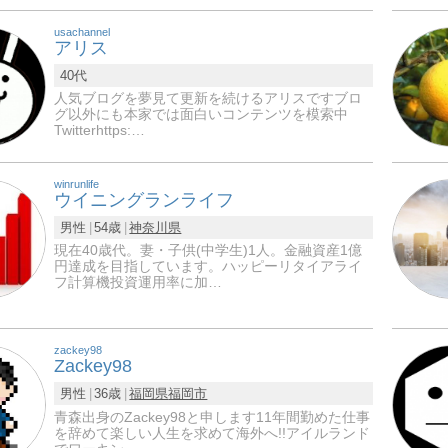
usachannel
アリス
40代
人気ブログを夢見て更新を続けるアリスですブロ
グ以外にも本家では面白いコンテンツを模索中
Twitterhttps:…
winrunlife
ウイニングランライフ
男性
54歳
神奈川県
現在40歳代。妻・子供(中学生)1人。金融資産1億
円達成を目指しています。ハッピーリタイアライ
フ計算機投資運用率に加…
zackey98
Zackey98
男性
36歳
福岡県
福岡市
青森出身のZackey98と申します11年間勤めた仕事
を辞めて楽しい人生を求めて海外へ!!アイルランド