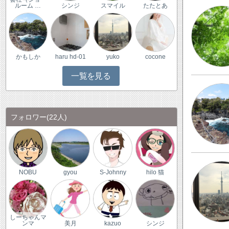
ルーム …
シンジ
スマイル
たたとあ
かもしか
haru hd-01
yuko
cocone
一覧を見る
フォロワー
(22人)
NOBU
gyou
S-Johnny
hilo 猫
しーちゃんマ
ンマ
美月
kazuo
シンジ