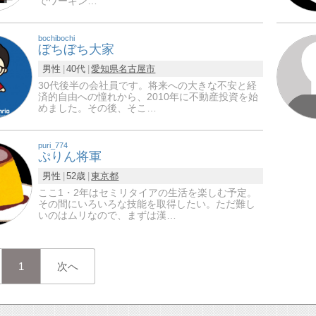
でワーキン…
bochibochi
ぼちぼち大家
男性
40代
愛知県
名古屋市
30代後半の会社員です。将来への大きな不安と経
済的自由への憧れから、2010年に不動産投資を始
めました。その後、そこ…
puri_774
ぷりん将軍
男性
52歳
東京都
ここ1・2年はセミリタイアの生活を楽しむ予定。
その間にいろいろな技能を取得したい。ただ難し
いのはムリなので、まずは漢…
1
次へ