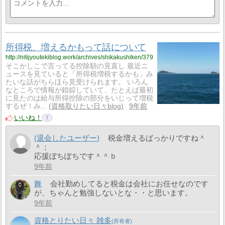
所得税、増えるかもって話について
http://nitijyoutekiblog.work/archives/shikakushiken/379
そこかしこで言ってる控除額の見直し 最近ニ
ュースを見ていると「所得税増税するかも」み
たいな話がちらほら見受けられます。 いろん
なところで情報が錯綜していて、たとえば最初
に見たのは給与所得控除の部分をいじって増税
するぜ！み...
資格取りたい日々blog
9年前
いいね！
7
(退会したユーザー)
税金増えるばっかりですね＾
＾；
応援ぼちぽちです＾＾ｂ
9年前
舞
会社勤めしてると税金は会社にお任せなのです
が、ちゃんと勉強しないとな・・と思います。
9年前
資格とりたい日々 雑多