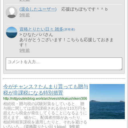
(退会したユーザー)
応援ぼちぽちです＾＾ｂ
9年前
資格とりたい日々 雑多
> ひなたパパさん
ありがとうございます！こちらも応援しておきま
す！
9年前
今がチャンス？たんまり貰っても贈与
税が非課税になる特別措置
http://nitijyoutekiblog.work/archives/shikakushiken/306
相続税・贈与税の試験対策をしていると、 贈
与税に関しては原則課税される分が110万円を
超えたら税金が発生してくることになるように
思えます。 確かに、配偶者控除があったり、
相続時精算課税を適用したりと、それを避ける
いろいろ...
資格取りたい日々blog
9年前