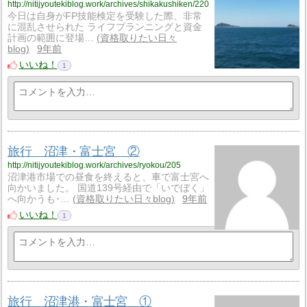
http://nitijyoutekiblog.work/archives/shikakushiken/220
今日は自身がFP技能検定を受験した際、非常
に混乱させられた ライフプランニングと資金
計画の範囲に登場…
資格取りたい日々
blog
9年前
いいね！
1
旅行 沼津・富士宮 ②
http://nitijyoutekiblog.work/archives/ryokou/205
沼津港市場での昼食を終えると、車で富士宮へ
向かいました。 国道139号経由で「いでぼく」
へ向かうも･…
資格取りたい日々blog
9年前
いいね！
1
旅行 沼津港・富士宮 ①