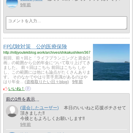
9年前
FP試験対策 公的医療保険
http://nitijyoutekiblog.work/archives/shikakushiken/367
前回、前々回と「ライフプランニングと資金計
画」の範囲から公的年金について取り上げてき
ました。 前々回はこちら 前回はこちら しか
し、この範囲には他にも論点がたくさんありま
す。 そのなかでやはり苦手意識があるのはや
はり年金...
資格取りたい日々blog
9年前
いいね！
7
前の1件を表示
(退会したユーザー)
本日のいいねと応援ポチさせて
頂きました‼
今後ともよろしくお願いします‼
9年前