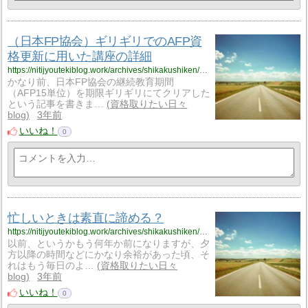
（日本FP協会）ギリギリでのAFP資
格更新に用いた講座の詳細
https://nitijyoutekiblog.work/archives/shikakushiken/4175
かなり前、日本FP協会の継続教育期間
（AFP15単位）を期限ギリギリにてクリアした
という記事を書きま…
資格取りたい日々
blog
3年前
いいね！
0
忙しいときは素直に諦める？
https://nitijyoutekiblog.work/archives/shikakushiken/4184
以前、というかもう何年か前になりますが、夕
方以降の時間などにかなり余裕があった頃、そ
れはもう毎日のよ…
資格取りたい日々
blog
3年前
いいね！
0