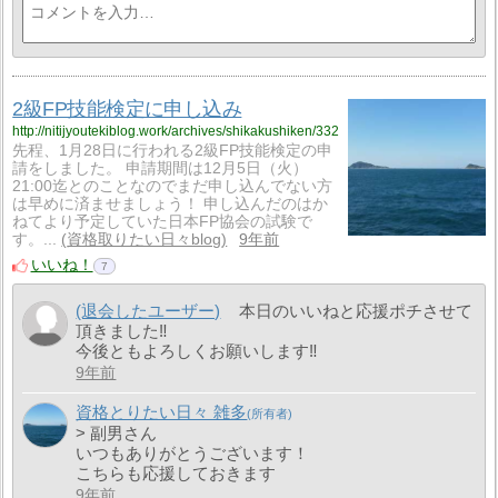
2級FP技能検定に申し込み
http://nitijyoutekiblog.work/archives/shikakushiken/332
先程、1月28日に行われる2級FP技能検定の申
請をしました。 申請期間は12月5日（火）
21:00迄とのことなのでまだ申し込んでない方
は早めに済ませましょう！ 申し込んだのはか
ねてより予定していた日本FP協会の試験で
す。...
資格取りたい日々blog
9年前
いいね！
7
(退会したユーザー)
本日のいいねと応援ポチさせて
頂きました‼
今後ともよろしくお願いします‼
9年前
資格とりたい日々 雑多
> 副男さん
いつもありがとうございます！
こちらも応援しておきます
9年前