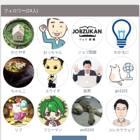
フォロワー
(24人)
かとやす
おっちゃん
ジョブ図鑑
わかるに
ちゃんこ
ユウイチ
副男
go1101
リブ
フリーマン
uni5243
コレカラウェブ