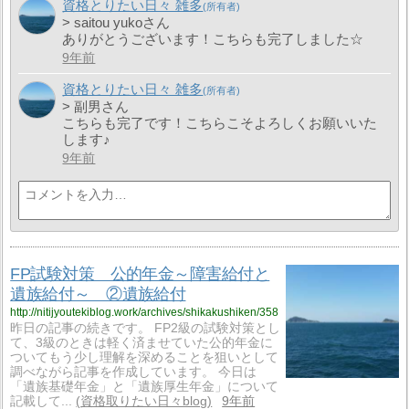
資格とりたい日々 雑多
> saitou yukoさん
ありがとうございます！こちらも完了しました☆
9年前
資格とりたい日々 雑多
> 副男さん
こちらも完了です！こちらこそよろしくお願いいた
します♪
9年前
FP試験対策 公的年金～障害給付と
遺族給付～ ②遺族給付
http://nitijyoutekiblog.work/archives/shikakushiken/358
昨日の記事の続きです。 FP2級の試験対策とし
て、3級のときは軽く済ませていた公的年金に
ついてもう少し理解を深めることを狙いとして
調べながら記事を作成しています。 今日は
「遺族基礎年金」と「遺族厚生年金」について
記載して...
資格取りたい日々blog
9年前