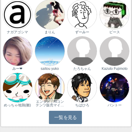
ナガアゴシマ
まりん
ずーみー
ピース
みー❤
saitou yuko
たろちゃん
Kazuto Fujimoto
エンタメ｜AIコン
めっちゃ地鶏(雛)
テンツ販売マイ…
ちばひろ
バントー
一覧を見る