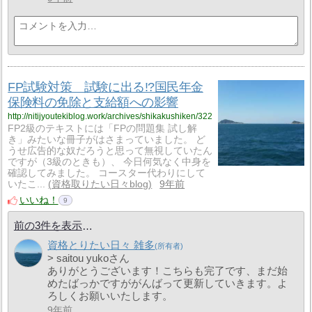
FP試験対策 試験に出る!?国民年金
保険料の免除と支給額への影響
http://nitijyoutekiblog.work/archives/shikakushiken/322
FP2級のテキストには「FPの問題集 試し解
き」みたいな冊子がはさまっていました。 ど
うせ広告的な奴だろうと思って無視していたん
ですが（3級のときも）、 今日何気なく中身を
確認してみました。 コースター代わりにして
いたこ...
資格取りたい日々blog
9年前
いいね！
9
前の3件を表示
資格とりたい日々 雑多
> saitou yukoさん
ありがとうございます！こちらも完了です、まだ始
めたばっかですががんばって更新していきます。よ
ろしくお願いいたします。
9年前