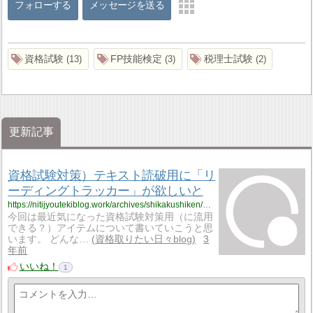
フォローする
メッセージを送る
資格試験
FP技能検定
税理士試験
13
3
2
更新記事
資格試験対策）テキスト読破用に「リ
ーディングトラッカー」が欲しいと
https://nitijyoutekiblog.work/archives/shikakushiken/4190
今回は最近気になった資格試験対策用（に流用
できる？）アイテムについて書いていこうと思
います。 どんな…
資格取りたい日々blog
3
年前
いいね！
1