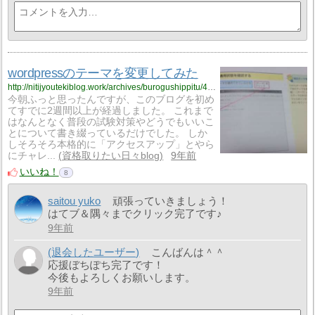
wordpressのテーマを変更してみた
http://nitijyoutekiblog.work/archives/burogushippitu/412
今朝ふっと思ったんですが、このブログを初め
てすでに2週間以上が経過しました。 これまで
はなんとなく普段の試験対策やどうでもいいこ
とについて書き綴っているだけでした。 しか
しそろそろ本格的に「アクセスアップ」とやら
にチャレ...
資格取りたい日々blog
9年前
いいね！
8
saitou yuko
頑張っていきましょう！
はてブ＆隅々までクリック完了です♪
9年前
(退会したユーザー)
こんばんは＾＾
応援ぼちぽち完了です！
今後もよろしくお願いします。
9年前