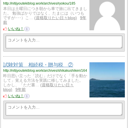
http://nitijyoutekiblog.work/archives/ryokou/185
本日は土曜日につき朝から車で旅に出てきまし
た。 勉強ばかりではなく、たまには（いつも
ですが･･･）こ…
資格取りたい日々blog
9年
前
いいね！
1
試験対策 相続税・贈与税 ②
http://nitijyoutekiblog.work/archives/shikakushiken/164
昨日思い立った「読む」だけでなく「手を動か
して」覚える方法を実践に移してみました。
しかし、「ただ書…
資格取りたい日々
blog
9年前
いいね！
1