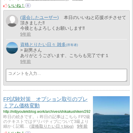
いいね！
8
(退会したユーザー)
本日のいいねと応援ポチさせて
頂きました‼
今後ともよろしくお願いします‼
9年前
資格とりたい日々 雑多
> 副男さん
ありがとうございます、こちらも完了です１
9年前
FP試験対策 オプション取引のプレ
ミアム価格変動
http://nitijyoutekiblog.work/archives/shikakushiken/292
昨日の続きです。↓ 昨日の記事はこちら FP2級
のテキストではデリバティブについて3級より
細かく記載…
資格取りたい日々blog
9年前