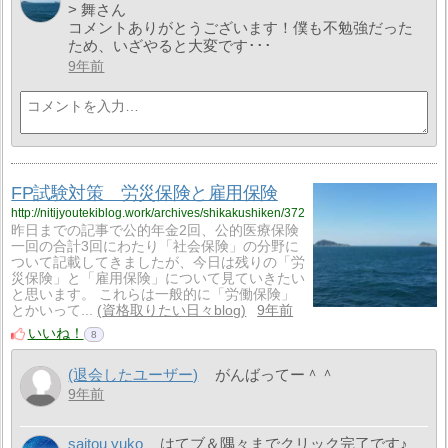
> 舞さん
コメントありがとうございます！僕も不勉強だった
ため、いざやると大変です･･･
9年前
FP試験対策 労災保険と雇用保険
http://nitijyoutekiblog.work/archives/shikakushiken/372
昨日までの記事で公的年金2回、公的医療保険
一回の合計3回にわたり「社会保険」の分野に
ついて記載してきましたが、今日は残りの「労
災保険」と「雇用保険」について見ていきたい
と思います。 これらは一般的に「労働保険」
とかいって...
資格取りたい日々blog
9年前
いいね！
8
(退会したユーザー)
がんばってー＾＾
9年前
saitou yuko
はてブ＆隅々までクリック完了です♪