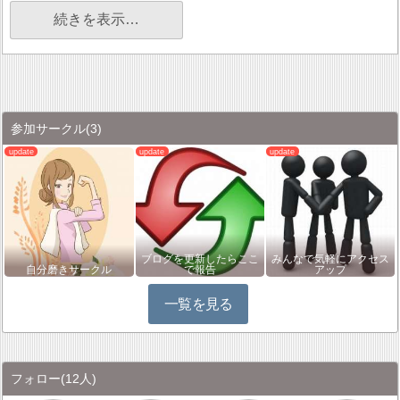
続きを表示…
参加サークル
(3)
ブログを更新したらここ
みんなで気軽にアクセス
自分磨きサークル
で報告
アップ
一覧を見る
フォロー
(12人)