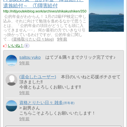
遺族給付～ ①障害給付
http://nitijyoutekiblog.work/archives/shikakushiken/350
公的年金がわからん！ 1月の2級FP検定に申し
込み、それに向けて勉強を進めるなかで思うこ
とは、 「公的年金の項目がどうしても頭に入
ってきません･･･」 何か最初の方でいきなり引
っ掛かっているわけですが、公的年金に関し
て...
資格取りたい日々blog
9年前
いいね！
8
saitou yuko
はてブ＆隅々までクリック完了です♪
9年前
(退会したユーザー)
本日のいいねと応援ポチさせて
頂きました‼
今後ともよろしくお願いします‼
9年前
資格とりたい日々 雑多
> 副男さん
こちらこそよろしくお願いいたします！
9年前