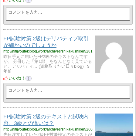
いいね！
4
FP試験対策 2級はデリバティブ取引
が細かいのでしょうか
http://nitijyoutekiblog.work/archives/shikakushiken/281
昨日手元に届いたFP2級のテキストなんです
が、 分冊した「第1部」をなんとなく見ている
と、デリバティ…
資格取りたい日々blog
9
年前
いいね！
1
FP試験対策 2級のテキストと試験内
容、3級との違いは？
http://nitijyoutekiblog.work/archives/shikakushiken/260
先日注文していた2級FP技能検定のテキストが