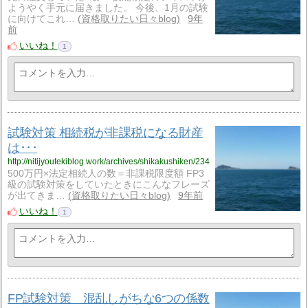
ようやく手元に届きました。 今後、1月の試験
に向けてこれ…
資格取りたい日々blog
9年
前
いいね！
1
試験対策 相続税が非課税になる財産
は･･･
http://nitijyoutekiblog.work/archives/shikakushiken/234
500万円×法定相続人の数＝非課税限度額 FP3
級の試験対策をしていたときにこんなフレーズ
が出てきま…
資格取りたい日々blog
9年前
いいね！
1
FP試験対策 混乱しがちな6つの係数