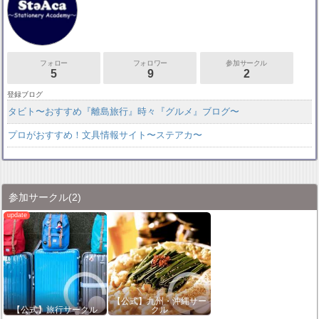
フォロー
フォロワー
参加サークル
5
9
2
登録ブログ
タビト〜おすすめ『離島旅行』時々『グルメ』ブログ〜
プロがおすすめ！文具情報サイト〜ステアカ〜
参加サークル
(2)
【公式】九州・沖縄サー
【公式】旅行サークル
クル