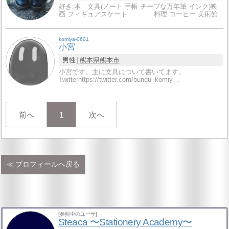
好き:本 文具(ノート 手帳 チープな万年筆 インク)映
画 フィギュアスケート 料理 コーヒー 美術館
komiya-0601
小宮
男性
熊本県
熊本市
小宮です。主に文具について書いてます。
Twitterhttps://twitter.com/bungu_komiy…
前へ
1
次へ
プロフィールへ戻る
[参照中のユーザ]
Steaca 〜Stationery Academy〜