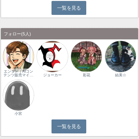
一覧を見る
フォロー
(5人)
エンタメ｜AIコン
テンツ販売マイ…
ジョーカー
彩花
結美☆
小宮
一覧を見る