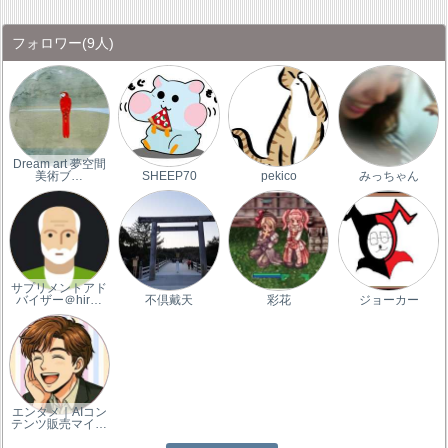
フォロワー
(9人)
Dream art 夢空間
美術ブ…
SHEEP70
pekico
みっちゃん
サプリメントアド
バイザー＠hir…
不倶戴天
彩花
ジョーカー
エンタメ｜AIコン
テンツ販売マイ…