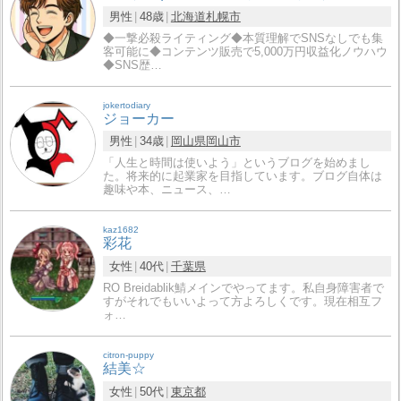
男性
48歳
北海道
札幌市
◆一撃必殺ライティング◆本質理解でSNSなしでも集
客可能に◆コンテンツ販売で5,000万円収益化ノウハウ
◆SNS歴…
jokertodiary
ジョーカー
男性
34歳
岡山県
岡山市
「人生と時間は使いよう」というブログを始めまし
た。将来的に起業家を目指しています。ブログ自体は
趣味や本、ニュース、…
kaz1682
彩花
女性
40代
千葉県
RO Breidablik鯖メインでやってます。私自身障害者で
すがそれでもいいよって方よろしくです。現在相互フ
ォ…
citron-puppy
結美☆
女性
50代
東京都