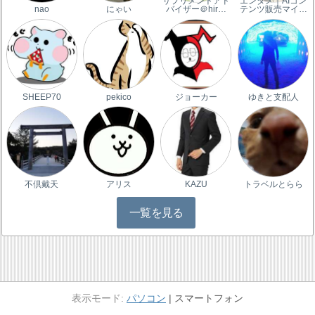
サプリメントアド
エンタメ｜AIコン
nao
にゃい
バイザー＠hir…
テンツ販売マイ…
SHEEP70
pekico
ジョーカー
ゆきと支配人
不倶戴天
アリス
KAZU
トラベルとらら
一覧を見る
パソコン
スマートフォン