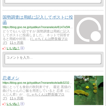
国勢調査は用紙に記入してポストに投
函
https://blog.goo.ne.jp/syatikun7noraneko/e/6147e5f4966616c035a1f4c93a1a11a6?fm=rss
どうでもいい話ですが 国勢調査は用紙に記入
してポストに投函しました。 ネットで回答す
ると用紙や封筒…
しゃちくんは野良猫ブロ
グ
11ヶ月前
いいね！
0
忍者メシ
https://blog.goo.ne.jp/syatikun7noraneko/e/adb323225674253b2ecadf64590f5c32?fm=rss
猫にとっても食欲の秋到来です。 最近 黒猫の
曲げちゃんのご飯を用意していると 忍者（に
んじん君）が…
しゃちくんは野良猫ブロ
グ
11ヶ月前
いいね！
0