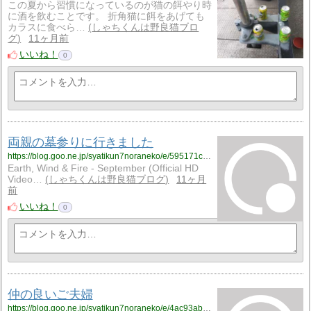
この夏から習慣になっているのが猫の餌やり時
に酒を飲むことです。 折角猫に餌をあげても
カラスに食べら…
しゃちくんは野良猫ブロ
グ
11ヶ月前
いいね！
0
両親の墓参りに行きました
https://blog.goo.ne.jp/syatikun7noraneko/e/595171ca70ac289fe5885521c1373127?fm=rss
Earth, Wind & Fire - September (Official HD
Video…
しゃちくんは野良猫ブログ
11ヶ月
前
いいね！
0
仲の良いご夫婦
https://blog.goo.ne.jp/syatikun7noraneko/e/4ac93ab447ddabdd0b5cba80ba173b95?fm=rss