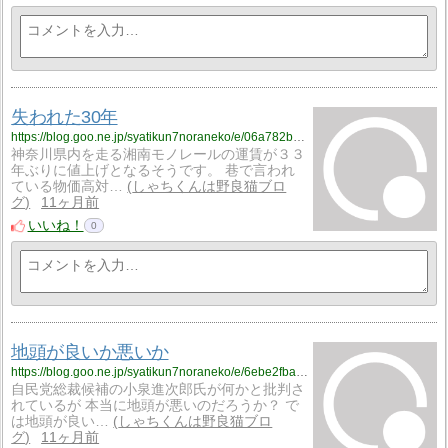
失われた30年
https://blog.goo.ne.jp/syatikun7noraneko/e/06a782b3f972c2ce55befaa8923a14ac?fm=rss
神奈川県内を走る湘南モノレールの運賃が３３
年ぶりに値上げとなるそうです。 巷で言われ
ている物価高対…
しゃちくんは野良猫ブロ
グ
11ヶ月前
いいね！
0
地頭が良いか悪いか
https://blog.goo.ne.jp/syatikun7noraneko/e/6ebe2fba13e852d810f425876c55520e?fm=rss
自民党総裁候補の小泉進次郎氏が何かと批判さ
れているが 本当に地頭が悪いのだろうか？ で
は地頭が良い…
しゃちくんは野良猫ブロ
グ
11ヶ月前