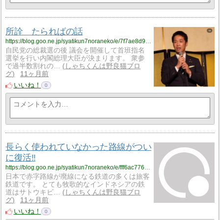
所詮 たらればの話
https://blog.goo.ne.jp/syatikun7noraneko/e/7f7ae8d9baa8d5669632b1082fe0ef1b?fm=rss
自民党の総裁選の後 議会を開催して首班指名
選挙を行い内閣総理大臣が決まります。 衆参
で過半数割れの…
しゃちくんは野良猫ブロ
グ
11ヶ月前
いいね！
0
長らく使われていなかった路線がつい
に復活‼️
https://blog.goo.ne.jp/syatikun7noraneko/e/fff6ac7760db2aea62901a1377e3cab5?fm=rss
日本で赤字路線が廃線になる鉄道の多くは旅客
鉄道です。 とても牧歌的なインドネシアの鉄
道はサトウキビ…
しゃちくんは野良猫ブロ
グ
11ヶ月前
いいね！
0