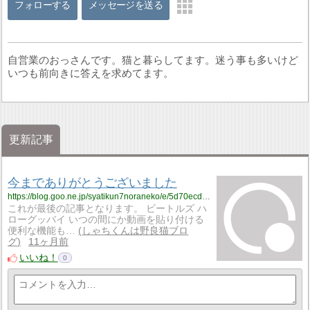
フォローする
メッセージを送る
自営業のおっさんです。猫と暮らしてます。迷う事も多いけど
いつも前向きに答えを求めてます。
更新記事
今までありがとうございました
https://blog.goo.ne.jp/syatikun7noraneko/e/5d70ecd412a62d5d76945bc428479021?fm=rss
これが最後の記事となります。 ビートルズ ハ
ローグッバイ いつの間にか動画を貼り付ける
便利な機能も…
しゃちくんは野良猫ブロ
グ
11ヶ月前
いいね！
0