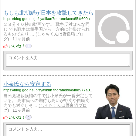
もしも北朝鮮が日本を攻撃してきたら
https://blog.goo.ne.jp/syatikun7noraneko/e/65fd600aec6470decaf470f507aa6500?fm=rss
２８分４０秒の動画です。 戦争反対はみな同
じ でも戦争は相手国から一方的に仕掛けられ
るものであり …
しゃちくんは野良猫ブロ
グ
11ヶ月前
いいね！
0
小泉氏なら安定する
https://blog.goo.ne.jp/syatikun7noraneko/e/f8d977a00bec0ad17b8189d21f29588b?fm=rss
自民党総裁候補の中では小泉氏が一番安定して
いる。 高市氏への期待も高いが野党や自民党
内でも対立しそ…
しゃちくんは野良猫ブロ
グ
11ヶ月前
いいね！
0