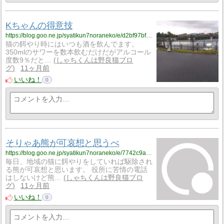
Kちゃんの得意技
https://blog.goo.ne.jp/syatikun7noraneko/e/d2bf97bf572ffc1962c83f219b91831f?fm=rss
猫の餌やり時にはいつも酒を飲んでます。
350mlのサワーを数本飲むだけだがアルコール
度数9％だと…
しゃちくんは野良猫ブロ
グ
11ヶ月前
いいね！
0
そりゃあ熊が可哀想と思うべ
https://blog.goo.ne.jp/syatikun7noraneko/e/7742c9ac9acaa1dd1ad6dd9486c76e2f?fm=rss
毎日、地域の猫に餌やりをしていれば駆除され
る熊が可哀想と思います。 役所に苦情の電話
はしないけど熊…
しゃちくんは野良猫ブロ
グ
11ヶ月前
いいね！
0