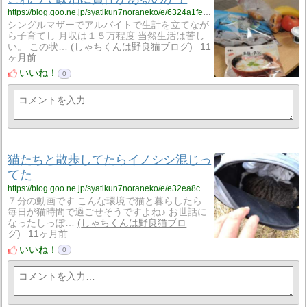
https://blog.goo.ne.jp/syatikun7noraneko/e/6324a1fe9f89ead9d7fe7cb5d82b8464?fm=rss
シングルマザーでアルバイトで生計を立てなが
ら子育てし 月収は１５万程度 当然生活は苦し
い。 この状…
しゃちくんは野良猫ブログ
11
ヶ月前
いいね！
0
猫たちと散歩してたらイノシシ混じっ
てた
https://blog.goo.ne.jp/syatikun7noraneko/e/e32ea8c9d9a511e9e9fb019ec5643009?fm=rss
７分の動画です こんな環境で猫と暮らしたら
毎日が猫時間で過ごせそうですよね♪ お世話に
なったしっぽ…
しゃちくんは野良猫ブロ
グ
11ヶ月前
いいね！
0