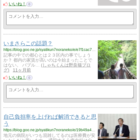
いいね！
0
いまさらこの話題？
https://blog.goo.ne.jp/syatikun7noraneko/e/e7f1cac7a6c7f44bb8a0965fe437420f?fm=rss
記事の中での都心とは２３区内の事でしょう
か？ 都内の家賃が高いのは今始まったことで
はない。 バブル…
しゃちくんは野良猫ブロ
グ
11ヶ月前
いいね！
0
自己負担率を上げれば解消できると思
う
https://blog.goo.ne.jp/syatikun7noraneko/e/19b49a4212b4501cb5dc9765f72fe78c?fm=rss
地元の病院がいつも混雑してるのは医療費が安