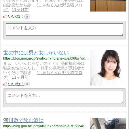
いからだと思います。 通院する心療内科は自
由診療だから診…
しゃちくんは野良猫ブロ
グ
11ヶ月前
いいね！
0
世の中には男と女しかいない
https://blog.goo.ne.jp/syatikun7noraneko/e/0f66a7dd3b724bbabd4b40a26e024795?fm=rss
まぁ、いいんじゃないの？ 小川晶前橋市長は
独身女性なんだし。 相手の県職員が既婚者と
いうだけで騒ぎ…
しゃちくんは野良猫ブロ
グ
11ヶ月前
いいね！
0
河川敷で飲む酒は
https://blog.goo.ne.jp/syatikun7noraneko/e/7038c4e926ac08700e623608eab2fc7e?fm=rss