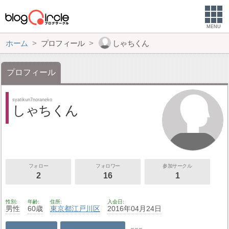
MENU
ホーム
プロフィール
しゃちくん
プロフィール
syatikun7noraneko
しゃちくん
フォロー
フォロワー
参加サークル
2
16
1
性別
年齢
住所
入会日
男性
60歳
東京都
江戸川区
2016年04月24日