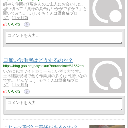
餌やり仲間のT塚さんのご主人にお会いした。
思い切って「奥様の具合はいかがですか？」と
聞いてみた。…
しゃちくんは野良猫ブロ
グ
11ヶ月前
いいね！
0
日雇い労働者はどうするのか？
https://blog.goo.ne.jp/syatikun7noraneko/e/61552eb63edd2930846eb8d8ca4538e6?fm=rss
いかにもホワイトカラーらしい考え方です。
土木建設現場で働く作業員の多くは日雇いなの
です。 どんな…
しゃちくんは野良猫ブロ
グ
11ヶ月前
いいね！
0
これって政治に責任があるのか？